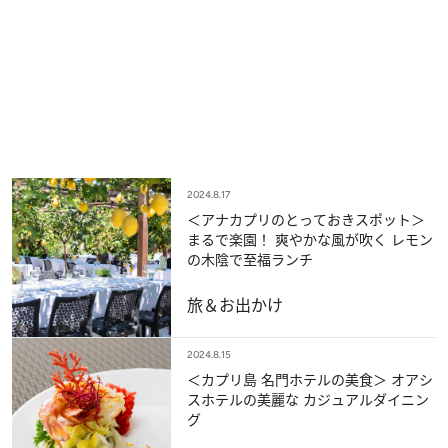
2024.8.17
＜アナカプリのとっておきスポット＞
まるで楽園！ 爽やかな風が吹く レモン
の木陰で至福ランチ
旅＆お出かけ
2024.8.15
＜カプリ島 名門ホテルの美食＞ オアシ
スホテルの美麗な カジュアルダイニン
グ