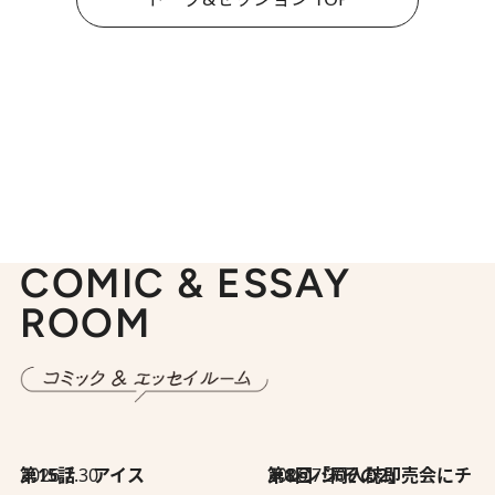
COMIC & ESSAY
ROOM
2026.7.30
第15話 アイス
2026.7.30
第8回「同人誌即売会にチャレンジ その2」