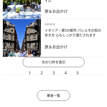
イル
旅＆お出かけ
2023.8.16
イタリア・第5の都市 パレルモの街の
歩き方 心もしっかり満たされます
旅＆お出かけ
次の12件を表示
1
2
3
4
5
著者一覧