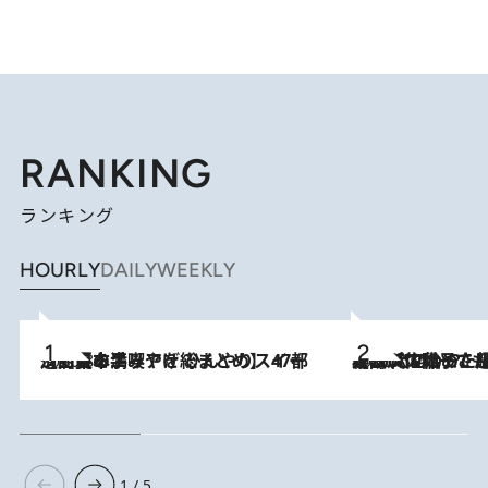
RANKING
ランキング
HOURLY
DAILY
WEEKLY
2026.8.5
【西日本エリアを総まとめ】 47都道府県の手みやげ ひんやりスイーツで夏を満喫
2026.8.5
【阿川佐和子さんの年とる力】なぜ70代で始めた趣味は“こんなに楽しい”のか？ ピアノ、俳句…スランプに陥っても続けられる“ある秘訣”とは
1 / 5