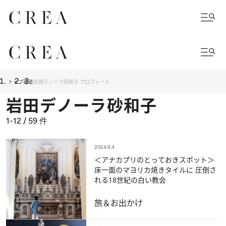
トップ
著者
岩田デノーラ砂和子 プロフィール
岩田デノーラ砂和子
1-12 / 59
件
2024.9.4
＜アナカプリのとっておきスポット＞
床一面のマヨリカ焼きタイルに 圧倒さ
れる18世紀の白い教会
旅＆お出かけ