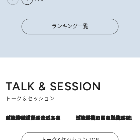
ランキング一覧
TALK & SESSION
トーク＆セッション
2026.8.3
「今後値上げがあるとすれば…」「リスクがあるのは今年の冬」エネルギー専門家が語る、ホルムズ海峡封鎖が家庭にもたらす“ある心配”
2026.8.3
「住宅建てられない…」「サーチャージ料の高値が続いている」ホルムズ海峡封鎖による影響はいつまで続く？《エネルギー専門家に聞く“どうなる日本の暮らし”》
トーク&セッション TOP