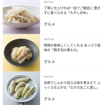
2017.10.4
丁寧に仕上げれば一皿でご馳走に 飽き
ずに食べられる「もやし炒め」
グルメ
2017.9.30
時間が美味しくしてくれる あっさり塩
味の「鶏手羽の煮もの」
グルメ
2017.9.27
余熱でじんわり自らの味を育ませて ふ
っくら仕上がる「なすの丸ごと蒸し」
グルメ