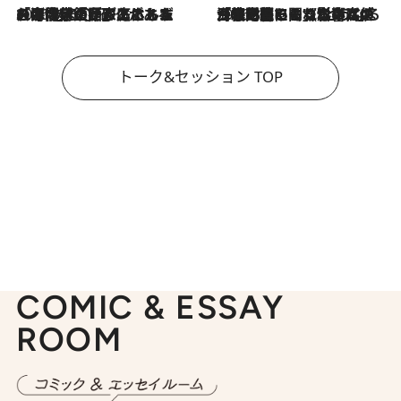
2026.8.3
「今後値上げがあるとすれば…」「リスクがあるのは今年の冬」エネルギー専門家が語る、ホルムズ海峡封鎖が家庭にもたらす“ある心配”
2026.8.3
「住宅建てられない…」「サーチャージ料の高値が続いている」ホルムズ海峡封鎖による影響はいつまで続く？《エネルギー専門家に聞く“どうなる日本の暮らし”》
トーク&セッション TOP
COMIC & ESSAY
ROOM