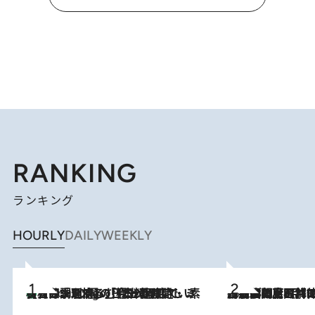
RANKING
ランキング
HOURLY
DAILY
WEEKLY
【大分・別府】「今一番おいしい食材を調理する」1日2組限定・ミシュラン2ツ星の日本料理店で、素材と四季を愉しむ極上の時間
3 Hours Ago
2026.8.8
「最後に見られてよかった」上野動物園の東園パンダ舎が解体前に特別公開。8月16日まで延長されたパネル展と共に辿る“半世紀”のパンダ飼育《解体工事の図面あり》