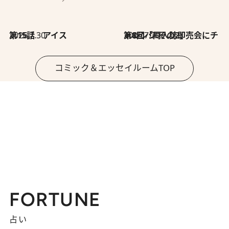
2026.7.30
第15話 アイス
2026.7.30
第8回「同人誌即売会にチャレンジ その2」
コミック＆エッセイルームTOP
FORTUNE
占い