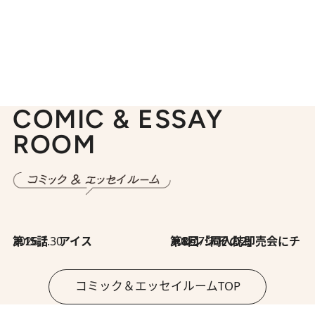
COMIC & ESSAY
ROOM
2026.7.30
第15話 アイス
2026.7.30
第8回「同人誌即売会にチャレンジ その2」
コミック＆エッセイルームTOP