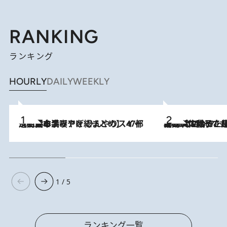
RANKING
ランキング
HOURLY
DAILY
WEEKLY
2026.8.5
【西日本エリアを総まとめ】 47都道府県の手みやげ ひんやりスイーツで夏を満喫
2026.8.5
【阿川佐和子さんの年とる力】なぜ70代で始めた趣味は“こんなに楽しい”のか？ ピアノ、俳句…スランプに陥っても続けられる“ある秘訣”とは
1 / 5
ランキング一覧