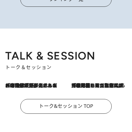
TALK & SESSION
トーク＆セッション
2026.8.3
「今後値上げがあるとすれば…」「リスクがあるのは今年の冬」エネルギー専門家が語る、ホルムズ海峡封鎖が家庭にもたらす“ある心配”
2026.8.3
「住宅建てられない…」「サーチャージ料の高値が続いている」ホルムズ海峡封鎖による影響はいつまで続く？《エネルギー専門家に聞く“どうなる日本の暮らし”》
トーク&セッション TOP