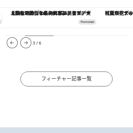
【夏限定ディナーコース】旬を迎える稚鮎や花ズッキーニなどをイタリア・トスカーナの郷土料理の手法で満喫！
ヴァシュロン・コンスタンタン
3
/
6
フィーチャー記事一覧