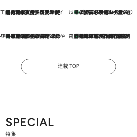
工藤まやのおもてなしハワイ
【ハワイ土産】ローカルの絶大な支持で復活！ 絶品の幻クッキー《元ファンの日本人女性が受け継いだ名店》
2026.8.6
ハワイ賢者 リサのお気に入りリスト
あの伝説の限定トートも！ リニューアルした「ディーン＆デルーカ ハワイ」で必須のお土産8選
2026.8.6
47都道府県の手みやげ ひんやりスイーツで夏を満喫
【三重県】この夏絶対食べたい 冷やしておいしいおやつ3選 お餅×アイスの新感覚スイーツ
2026.8.6
齋藤 薫 美容脳ルネサンス
「荷物が増えるほど旅ストレスは増す」美容ジャーナリストがたどり着いた最終結論。“化粧品を劇的に減らす”感動の凝縮美容とは
2026.8.6
連載 TOP
SPECIAL
特集