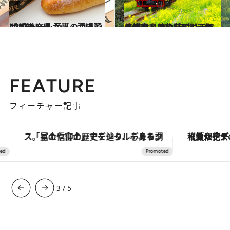
2022.1.23
47都道府県 至高の手みやげリスト ～九州・沖縄篇 2022～
グルメ
2021.3.8
【福岡県 2021年版】 春の絶景・風物詩5選 深紅の列車と菜の花のカラフル風景
旅＆お出かけ
FEATURE
フィーチャー記事
「星のや富士」でデジタルデトックス。冨士信仰の歴史を辿り、心身を調える。
【夏限定ディナーコース】旬を迎
3
/
5