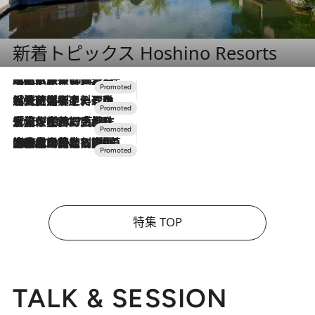
新着トピックス Hoshino Resorts
2026.7.31
【ホテル帰省】という選択肢をOMOが提案。家族とほどよい距離を保つには「昼は実家、夜は気兼ねなくホテルで！」
2026.7.24
【夏限定ディナーコース】旬を迎える稚鮎や花ズッキーニなどをイタリア・トスカーナの郷土料理の手法で満喫！
2026.7.17
「土佐和ハーブかき氷」がOMO7高知に登場！生姜、山椒、大葉など目にも舌にも涼を呼ぶ郷土の味
2026.7.10
NEW OPEN！【界 草津】名湯の地に誕生。趣の異なる2種の温泉と上州ならではの会席・蕎麦割烹など美食を味わう究極の癒やし旅
特集 TOP
TALK & SESSION