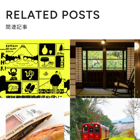
RELATED POSTS
関連記事
2022.2.10
《ほかの都道府県も見る》47都道府県 ひとりにいい温泉宿250
旅＆お出かけ
2020.1.19
名湯で叶う15,000円以下の温泉宿8選 これは絶対、行かなきゃソンです
旅＆お出かけ