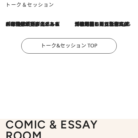
トーク＆セッション
2026.8.3
「今後値上げがあるとすれば…」「リスクがあるのは今年の冬」エネルギー専門家が語る、ホルムズ海峡封鎖が家庭にもたらす“ある心配”
2026.8.3
「住宅建てられない…」「サーチャージ料の高値が続いている」ホルムズ海峡封鎖による影響はいつまで続く？《エネルギー専門家に聞く“どうなる日本の暮らし”》
トーク&セッション TOP
COMIC & ESSAY
ROOM