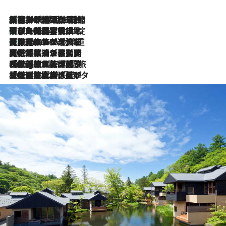
「荷物が増えるほど旅ストレスは増す」美容ジャーナリストがたどり着いた最終結論。“化粧品を劇的に減らす”感動の凝縮美容とは
2026.8.6
「旅先には金髪ウィッグを持参」日本と同じメイクでは損してる!? 美容ジャーナリストが提案する“掟破りの旅美容”とは
2026.8.6
【厳選旅コスメ】「身軽さ＆UV対策重視！」ヘアアーティストshucoが選んだ夏旅ベストコスメを発表【Mサイズジップ】
2026.8.6
2026.8.5
【厳選旅コスメ】国内をあちこち移動する河井菜摘が選んだ夏旅ベストコスメ発表！「リラックスアイテムはマスト」【Mサイズジップ】
2026.8.4
【厳選旅コスメ】「紫外線＆乾燥対策しながらメイク感も！」ヘア＆メイクGeorgeが選んだ夏旅ベストコスメを発表！【Mサイズジップ】
2026.8.3
【厳選旅コスメ】「保湿もタイパ重視！」“サウナ好き”タレント清水みさとが愛用する夏旅ベストコスメを発表！【Mサイズジップ】