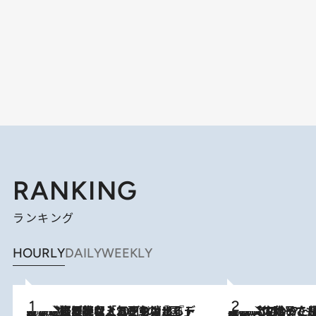
RANKING
ランキング
HOURLY
DAILY
WEEKLY
2026.8.5
【なぜ吉沢亮は「気配を消せる」のか？】興行収入208億の『国宝』を経て挑むミュージカル『ディア・エヴァン・ハンセン』。トップ俳優が舞台上でさらけ出した“孤独”とは
2026.8.5
【阿川佐和子さんの年とる力】なぜ70代で始めた趣味は“こんなに楽しい”のか？ ピアノ、俳句…スランプに陥っても続けられる“ある秘訣”とは