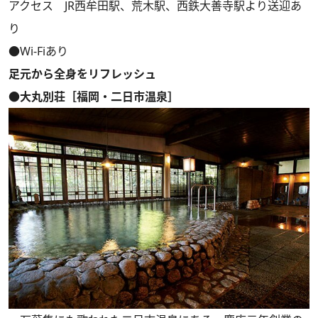
アクセス JR西牟田駅、荒木駅、西鉄大善寺駅より送迎あ
り
●Wi-Fiあり
足元から全身をリフレッシュ
●大丸別荘［福岡・二日市温泉］