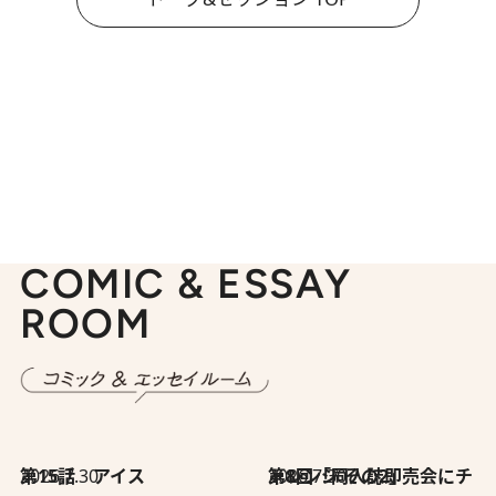
COMIC & ESSAY
ROOM
2026.7.30
第15話 アイス
2026.7.30
第8回「同人誌即売会にチャレンジ その2」