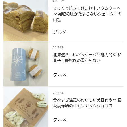
2016.5.11
じっくり焼き上げた極上バウムクーヘ
ン 黒糖の味がたまらないシェ・タニの
山樵
グルメ
2016.5.9
北海道らしいパッケージも魅力的な 和
菓子工房松風の雪和もなか
グルメ
2016.5.6
食べすぎ注意のおいしい美容おやつ 長
坂養蜂場のペカンナッツショコラ
グルメ