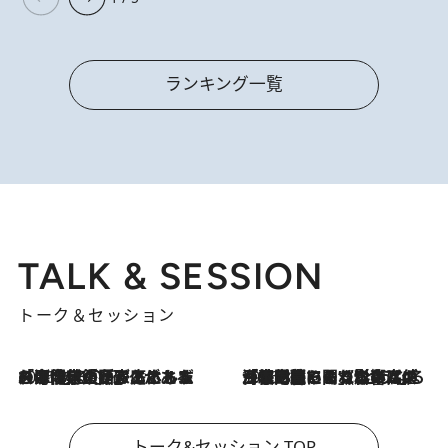
ランキング一覧
TALK & SESSION
トーク＆セッション
2026.8.3
「今後値上げがあるとすれば…」「リスクがあるのは今年の冬」エネルギー専門家が語る、ホルムズ海峡封鎖が家庭にもたらす“ある心配”
2026.8.3
「住宅建てられない…」「サーチャージ料の高値が続いている」ホルムズ海峡封鎖による影響はいつまで続く？《エネルギー専門家に聞く“どうなる日本の暮らし”》
トーク&セッション TOP