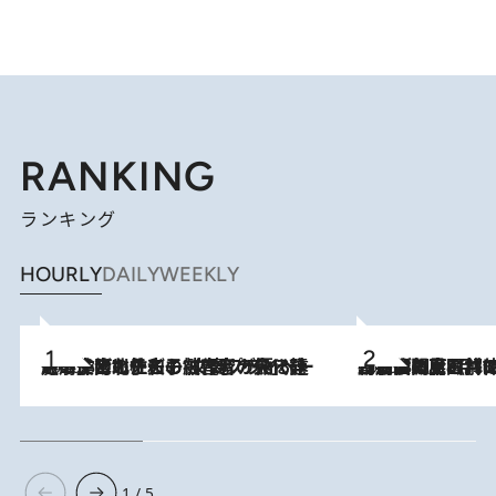
RANKING
ランキング
HOURLY
DAILY
WEEKLY
2026.8.3
《「文士の子ども被害者の会」発足！》阿川佐和子（72）が語る遠藤周作に北杜夫、劇作家・矢代静一の子どもたちの“文豪プライベート事件簿”
2026.8.8
「最後に見られてよかった」上野動物園の東園パンダ舎が解体前に特別公開。8月16日まで延長されたパネル展と共に辿る“半世紀”のパンダ飼育《解体工事の図面あり》
1 / 5