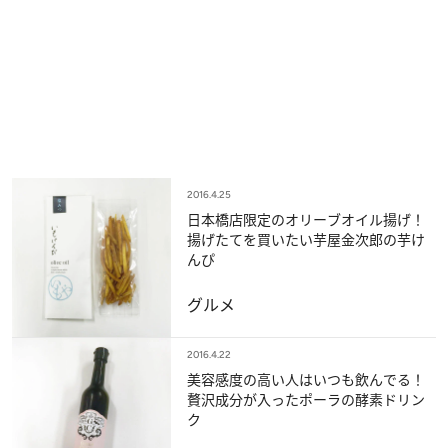
2016.4.25
日本橋店限定のオリーブオイル揚げ！
揚げたてを買いたい芋屋金次郎の芋け
んぴ
グルメ
2016.4.22
美容感度の高い人はいつも飲んでる！
贅沢成分が入ったポーラの酵素ドリン
ク