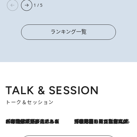
1 / 5
ランキング一覧
TALK & SESSION
トーク＆セッション
2026.8.3
「今後値上げがあるとすれば…」「リスクがあるのは今年の冬」エネルギー専門家が語る、ホルムズ海峡封鎖が家庭にもたらす“ある心配”
2026.8.3
「住宅建てられない…」「サーチャージ料の高値が続いている」ホルムズ海峡封鎖による影響はいつまで続く？《エネルギー専門家に聞く“どうなる日本の暮らし”》