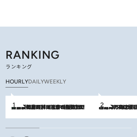
RANKING
ランキング
HOURLY
DAILY
WEEKLY
「最後に見られてよかった」上野動物園の東園パンダ舎が解体前に特別公開。8月16日まで延長されたパネル展と共に辿る“半世紀”のパンダ飼育《解体工事の図面あり》
2026.8.8
2026.8.7
「湘南乃風に憧れて」観客大盛上がりの“タオル回し”に、ラッパー顔負けの高速歌唱まで…さだまさし（74）のアグレッシブすぎる現在地