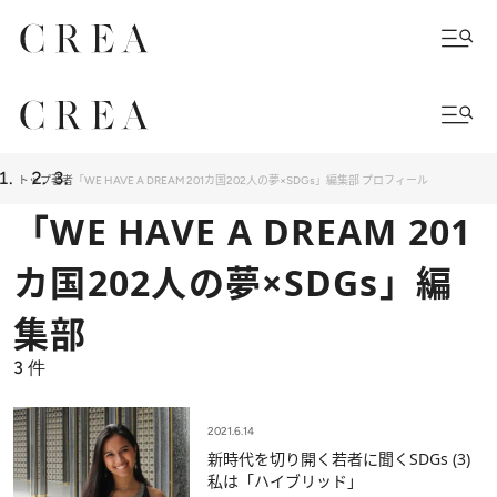
トップ
著者
「WE HAVE A DREAM 201カ国202人の夢×SDGs」編集部 プロフィール
「WE HAVE A DREAM 201
カ国202人の夢×SDGs」編
集部
3
件
2021.6.14
新時代を切り開く若者に聞くSDGs (3)
私は「ハイブリッド」