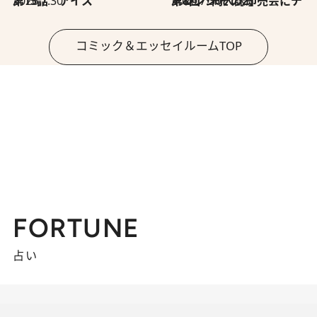
2026.7.30
第15話 アイス
2026.7.30
第8回「同人誌即売会にチャレンジ その2」
コミック＆エッセイルームTOP
FORTUNE
占い