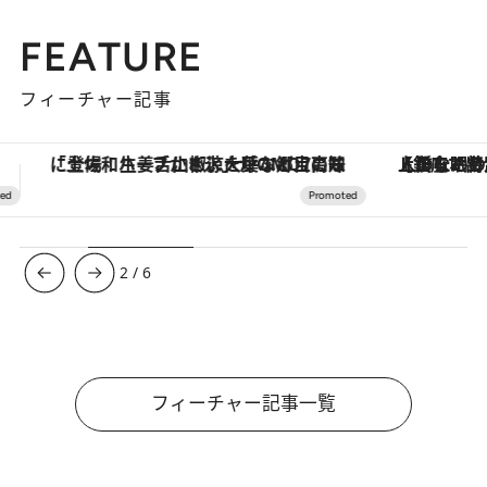
FEATURE
フィーチャー記事
【銀座で出合う最旬美容】美髪ケアや上質な眠り…セルフケアのアップデートから、特別な名入れギフトまで。大人のための「ReFa GINZA」クルーズ
【夏限定ディナーコース】旬を迎
3
/
6
フィーチャー記事一覧