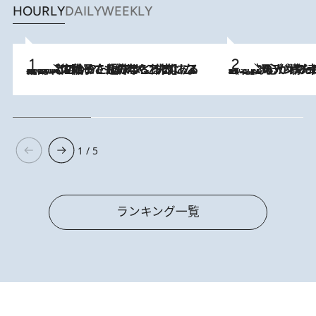
HOURLY
DAILY
WEEKLY
2026.8.5
【阿川佐和子さんの年とる力】なぜ70代で始めた趣味は“こんなに楽しい”のか？ ピアノ、俳句…スランプに陥っても続けられる“ある秘訣”とは
2026.8.8
《北欧の人々の幸福度が高いのは…》元デンマーク親善大使が出会った“心が満たされる暮らし”「いいかげんにヒュッゲしなさい！」
1 / 5
ランキング一覧