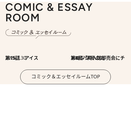
COMIC & ESSAY
ROOM
2026.7.30
第15話 アイス
2026.7.30
第8回「同人誌即売会にチャレンジ その2」
コミック＆エッセイルームTOP