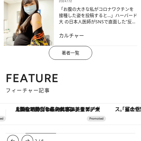
2024.1.12
「お腹の大きな私がコロナワクチンを
接種した姿を投稿すると…」ハーバード
大 の日本人医師がSNSで直面した“反
応”
カルチャー
著者一覧
FEATURE
フィーチャー記事
「星のや富士」でデジタルデトックス。冨士信仰の歴史を辿り、心身を調える。
【夏限定ディナーコース】旬を迎
3
/
6