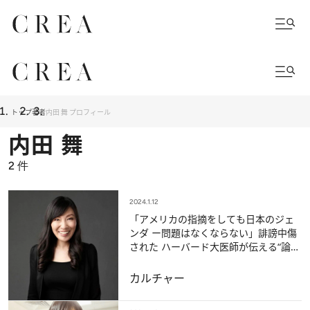
トップ
著者
内田 舞 プロフィール
内田 舞
2
件
2024.1.12
「アメリカの指摘をしても日本のジェ
ンダ ー問題はなくならない」誹謗中傷
された ハーバード大医師が伝える“論理
のねじれ”
カルチャー