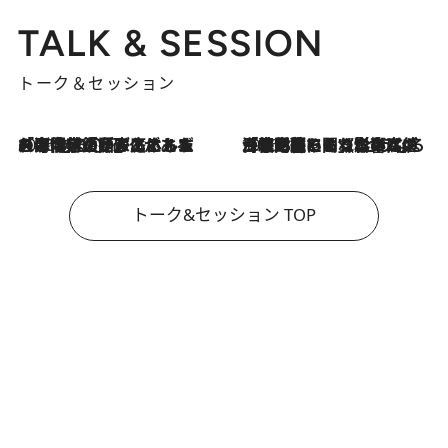
TALK & SESSION
トーク＆セッション
2026.8.3
「今後値上げがあるとすれば…」「リスクがあるのは今年の冬」エネルギー専門家が語る、ホルムズ海峡封鎖が家庭にもたらす“ある心配”
2026.8.3
「住宅建てられない…」「サーチャージ料の高値が続いている」ホルムズ海峡封鎖による影響はいつまで続く？《エネルギー専門家に聞く“どうなる日本の暮らし”》
トーク&セッション TOP