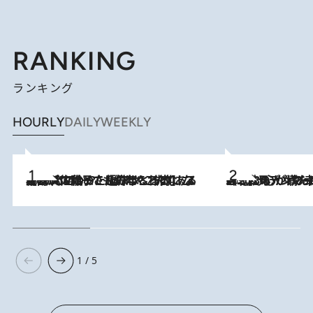
RANKING
ランキング
HOURLY
DAILY
WEEKLY
2026.8.5
【阿川佐和子さんの年とる力】なぜ70代で始めた趣味は“こんなに楽しい”のか？ ピアノ、俳句…スランプに陥っても続けられる“ある秘訣”とは
2026.8.8
《北欧の人々の幸福度が高いのは…》元デンマーク親善大使が出会った“心が満たされる暮らし”「いいかげんにヒュッゲしなさい！」
1 / 5