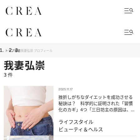
トップ
著者
我妻弘崇 プロフィール
我妻弘崇
3
件
2025.11.17
挫折しがちなダイエットを成功させる
秘訣は？ 科学的に証明された「習慣
化のカギ」4つ「三日坊主の原因は、意
志の弱さではなく…」
ライフスタイル
ビューティ＆ヘルス