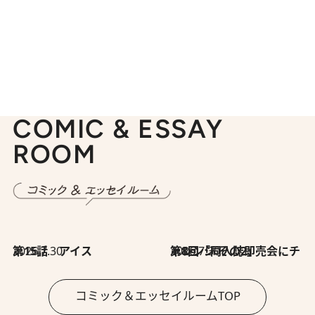
COMIC & ESSAY
ROOM
2026.7.30
第15話 アイス
2026.7.30
第8回「同人誌即売会にチャレンジ その2」
コミック＆エッセイルームTOP