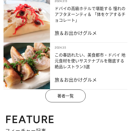
2024.3.13
ドバイの高級ホテルで堪能する 憧れの
アフタヌーンティ＆ 「体をケアするチ
ョコレート」
旅＆お出かけ
グルメ
2024.3.5
この春訪れたい、美食都市・ドバイ 地
元食材を使いサステナブルを徹底する
絶品レストラン3選
旅＆お出かけ
グルメ
著者一覧
FEATURE
フィーチャー記事