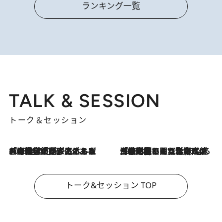
ランキング一覧
TALK & SESSION
トーク＆セッション
2026.8.3
「今後値上げがあるとすれば…」「リスクがあるのは今年の冬」エネルギー専門家が語る、ホルムズ海峡封鎖が家庭にもたらす“ある心配”
2026.8.3
「住宅建てられない…」「サーチャージ料の高値が続いている」ホルムズ海峡封鎖による影響はいつまで続く？《エネルギー専門家に聞く“どうなる日本の暮らし”》
トーク&セッション TOP