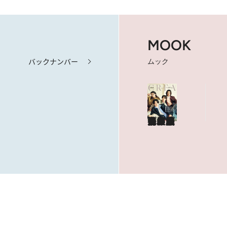
MOOK
バックナンバー
ムック
海も山もグルメも。人生最高の旅へ
やっぱり、ハワイ！
目次を見る
特集記事を読む
ショップリスト