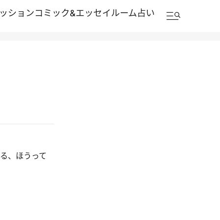
ッション
コミック&エッセイルーム
占い
でる、ほうって