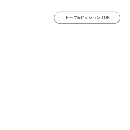
トーク&セッション TOP
2026.8.3
《「文士の子ども被害者の会」発足！》阿川佐和子（72）が語る遠藤周作に北杜夫、劇作家・矢代静一の子どもたちの“文豪プライベート事件簿”