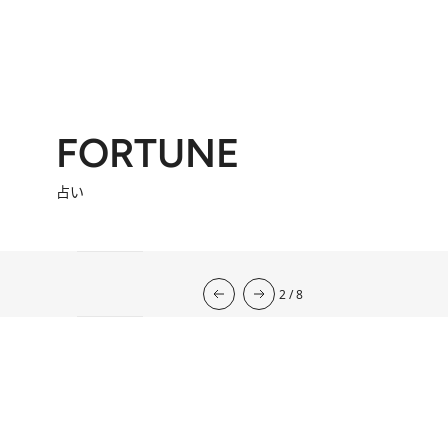
FORTUNE
占い
流光七奈の12星座占い
2026年下半期の運勢
韓国式四柱推命
心理占星学研究家
岡本翔子の星占い2026年
2026.7.31
心理占星学研究家 岡本翔子の星占い
2026.7.29
流光七奈の12星座占い
2026.8.7
東京ケイ子の 「オンナの算命学」
岡本翔子の日めくりムーンカレンダー
2026.8.2
今週の12星座占い
2026.8.8
2
/
8