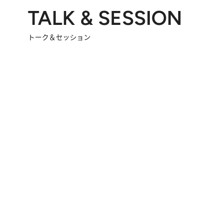
TALK & SESSION
トーク＆セッション
2026.8.3
「今後値上げがあるとすれば…」「リスクがあるのは今年の冬」エネルギー専門家が語る、ホルムズ海峡封鎖が家庭にもたらす“ある心配”
2026.
「住宅建てられない…」「サーチャージ料の高値が続いている」ホルムズ海峡封鎖による影響はいつまで続く？《エネルギー専門家に聞く“どうなる日本の暮らし”》