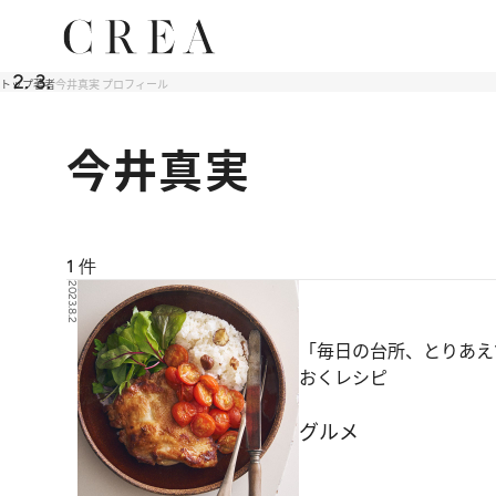
トップ
著者
今井真実 プロフィール
今井真実
1
件
2023.8.2
「毎日の台所、とりあえ
おくレシピ
グルメ