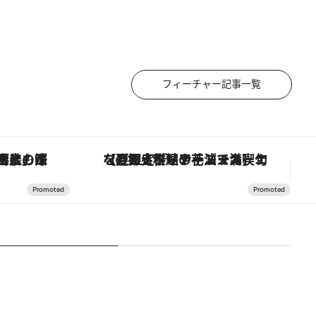
フィーチャー記事一覧
！生姜、山椒、大葉など目にも舌にも涼を呼ぶ郷土の味
【夏限定ディナーコース】旬を迎える稚鮎や花ズッキーニなどをイタリア・トスカーナの郷土料理の手法で満喫！