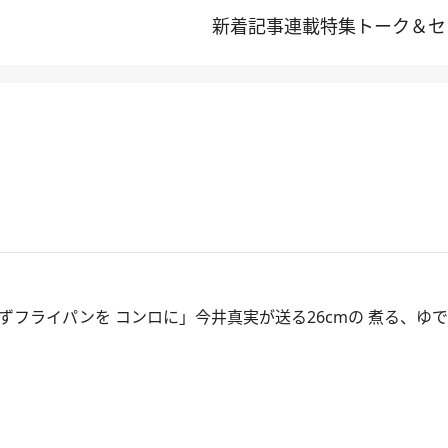
新着記事
連載
特集
トーク＆セ
ずフライパンを コンロに」今井真実が送る26cmの 煮る、ゆ