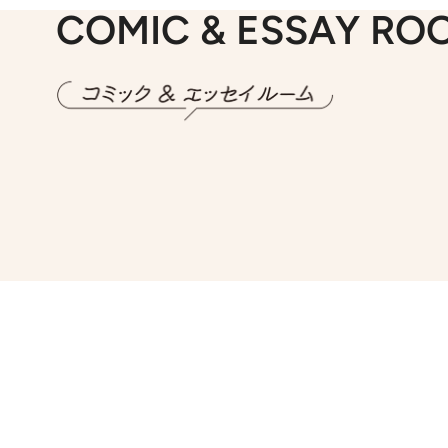
COMIC & ESSAY RO
2026.7.30
第15話 アイス
2026.
第8回「同人誌即
2026.7.8
川添愛「言葉のセンス研究所」（7）今の時代でもどうにか使えそうな「攻める言葉」を考える
2026.
第35回「打ち勝て！ 本厄 その3」