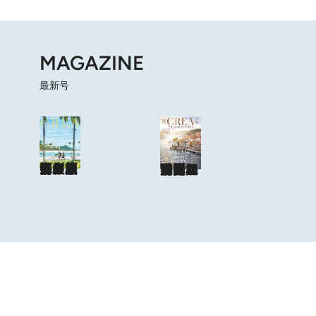
MAGAZINE
最新号
海も山もグルメも。人生最高の旅へ
やっぱり、ハワイ！
目次を見る
特集記事を読む
ショップリスト
海風と太陽に誘われてポルトガルに会いに行く
目次を見る
特集記事を読む