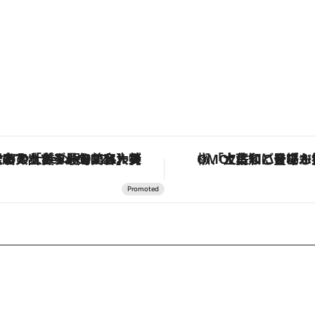
【銀座で出合う最旬美容】美髪ケアや上質な眠り…セルフケアのアップデートから、特別な名入れギフトまで。大人のための「ReFa GINZA」クルーズ
「土佐和ハーブかき氷」がOMO7高知に登場