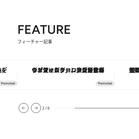
FEATURE
フィーチャー記事
を調える。
ヴァシュロン・コンスタンタン「オーヴァーシーズ・オートマティック」。旅愛好家のお気に入りコレクションから、ジェンダーレスな新作が登場
2
/
6