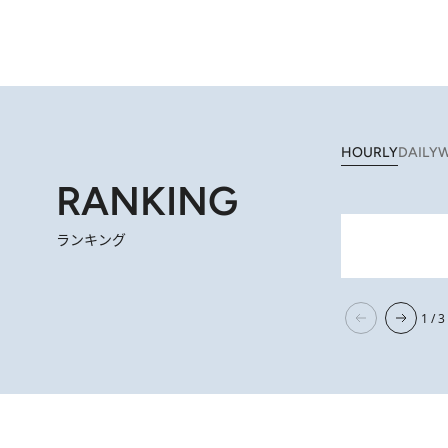
HOURLY
DAILY
W
RANKING
ランキング
「最後に見られてよかった」上野動物園の東園パンダ舎が解体前に特別公開。8月16日まで延長されたパネル展と共に辿る“半世紀”のパンダ飼育《解体工事の
10 
1 / 3