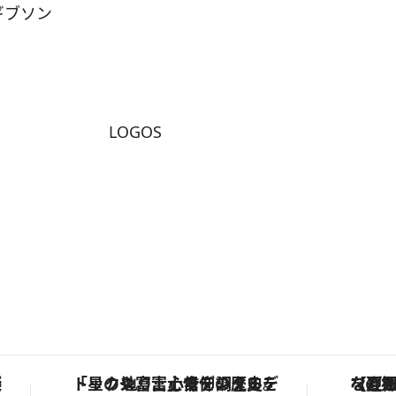
ギブソン
LOGOS
ルーズ
「星のや富士」でデジタルデトックス。冨士信仰の歴史を辿り、心身を調える。
【夏限定ディナー