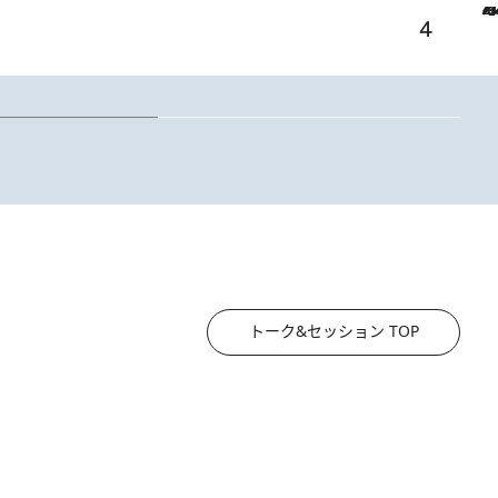
2026.8.4
【台北・西門町】台湾旅行で行くべきグルメスポット7選《濃厚ルーローハンやもっちり粽、サクふわドーナツも》
2
オー
トーク&セッション TOP
2026.8.3
《「文士の子ども被害者の会」発足！》阿川佐和子（72）が語る遠藤周作に北杜夫、劇作家・矢代静一の子どもたちの“文豪プライベート事件簿”