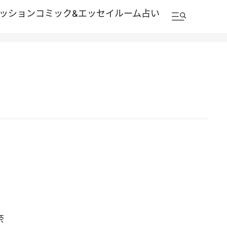
ッション
コミック&エッセイルーム
占い
奈