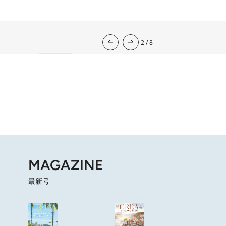
流光七奈の12星座占い
2026年下半期の運勢
韓国式四柱推命
心理占星学研究家
岡本翔子の星占い2026年
2026.7.31
心理占星学研究家 岡本翔子の星占い
2026.7.29
流光七奈の12星座占い
2026.7.6
東京ケイ子の 「オンナの算命学」
8 Hours Ago
岡本翔子の日めくりムーンカレンダー
2026.8.2
今週の12星座占い
2
/
8
MAGAZINE
最新号