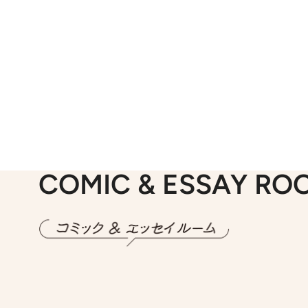
COMIC & ESSAY RO
2026.7.30
第15話 アイス
2026.
第8回「同人誌即