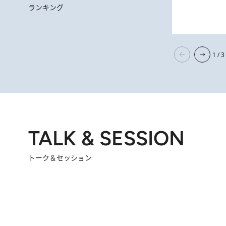
【なぜ吉沢亮は「気配を消せる」のか？】興行収入208億の『国宝』を
202
ランキング
1 / 3
TALK & SESSION
トーク＆セッション
2026.8.3
「今後値上げがあるとすれば…」「リスクがあるのは今年の冬」エネルギー専門家が語る、ホルムズ海峡封鎖が家庭にもたらす“ある心配”
2026.
「住宅建てられない…」「サーチャージ料の高値が続いている」ホルムズ海峡封鎖による影響はいつまで続く？《エネルギー専門家に聞く“どうなる日本の暮らし”》