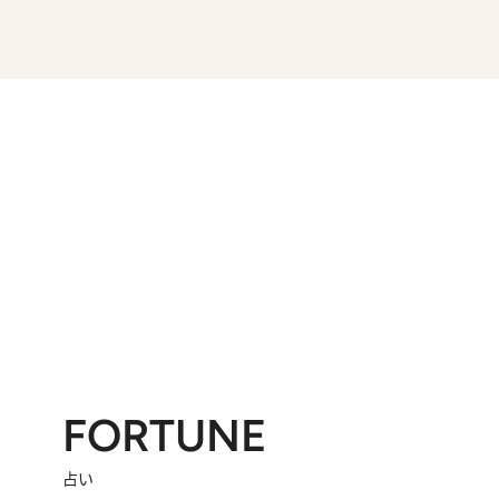
2026.7.8
川添愛「言葉のセンス研究所」（7）今の時代でもどうにか使えそうな「攻める言葉」を考える
2026.
第35回「打ち勝て！ 本厄 その3」
FORTUNE
占い