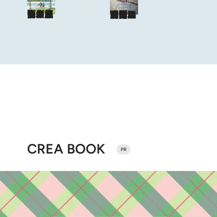
海も山もグルメも。人生最高の旅へ
やっぱり、ハワイ！
目次を見る
特集記事を読む
ショップリスト
海風と太陽に誘われてポルトガルに会いに行く
目次を見る
特集記事を読む
CREA BOOK