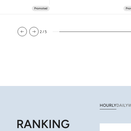
2
/
5
HOURLY
DAILY
W
RANKING