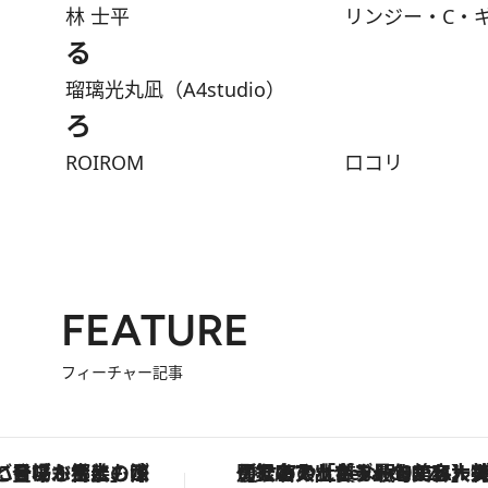
林 士平
リンジー・C・
る
瑠璃光丸凪（A4studio）
ろ
ROIROM
ロコリ
FEATURE
フィーチャー記事
「土佐和ハーブかき氷」がOMO7高知に登場！生姜、山椒、大葉など目にも舌にも涼を呼ぶ郷土の味
【銀座で出合う最旬美容】美髪ケアや上質な眠り…セルフケアのアップデートから、特別な名入れギフトまで。大人のための「ReFa GINZA」ク