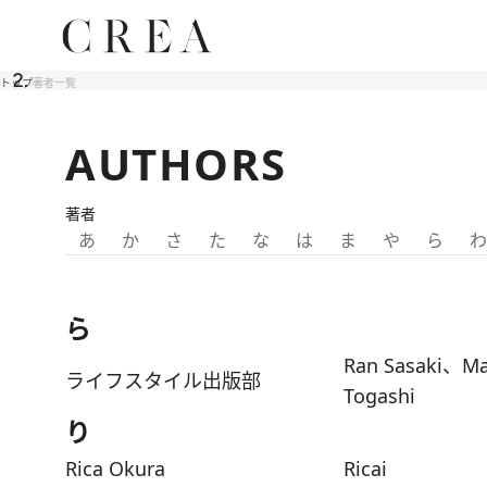
トップ
著者一覧
AUTHORS
著者
あ
か
さ
た
な
は
ま
や
ら
わ
ら
Ran Sasaki、M
ライフスタイル出版部
Togashi
り
Rica Okura
Ricai