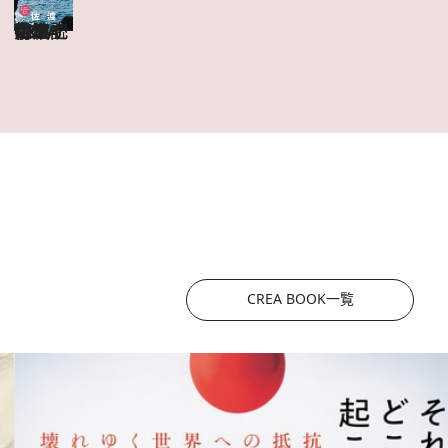
CREA Due 佐渡
目次を見る
特集記事を読む
CREA BOOK一覧