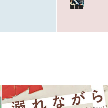
海も山もグルメも。人生最高の旅へ
やっぱり、ハワイ！
目次を見る
特集記事を読む
ショップリスト