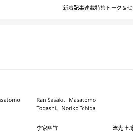
新着記事
連載
特集
トーク＆セ
asatomo
Ran Sasaki、Masatomo
Togashi、Noriko Ichida
李家幽竹
流光 七