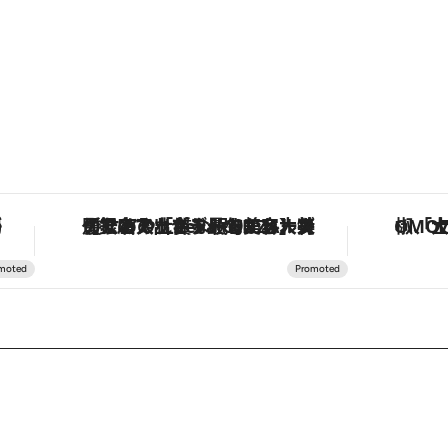
作が登場
【銀座で出合う最旬美容】美髪ケアや上質な眠り…セルフケアのアップデートから、特別な名入れギフトまで。大人のための「ReFa GINZA」クルーズ