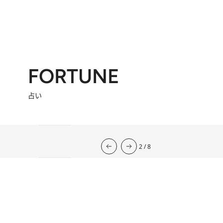
FORTUNE
占い
流光七奈の12星座占い
2026年下半期の運勢
韓国式四柱推命
心理占星学研究家
岡本翔子の星占い2026年
2026.7.31
心理占星学研究家 岡本翔子の星占い
2026.7.29
流光七奈の12星座占い
2026.7.6
東京ケイ子の 「オンナの算命学」
岡本翔子の日めくりムーンカレンダー
2026.8.2
今週の12星座占い
2026.8.6
2
/
8