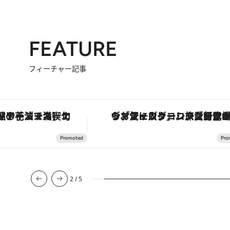
FEATURE
フィーチャー記事
鮎や花ズッキーニなどをイタリア・トスカーナの郷土料理の手法で満喫！
ヴァシュロン・コンスタンタン「オーヴァーシーズ・オートマティック」。旅愛好家のお気に入りコレクションから、ジェンダーレスな新
2
/
5