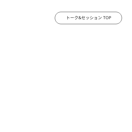
トーク&セッション TOP
2026.8.3
《「文士の子ども被害者の会」発足！》阿川佐和子（72）が語る遠藤周作に北杜夫、劇作家・矢代静一の子どもたちの“文豪プライベート事件簿”