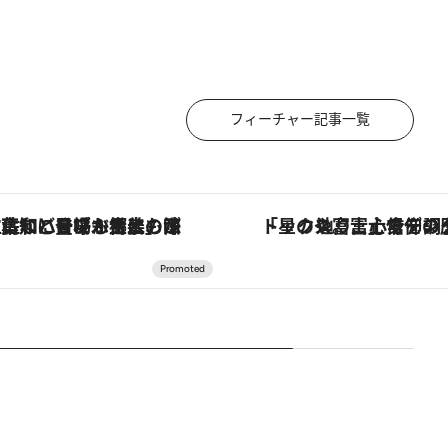
フィーチャー記事一覧
「土佐和ハーブかき氷」がOMO7高知に登場！生姜、山椒、大葉など目にも舌にも涼を呼ぶ郷土の味
「星のや富士」でデジタルデトックス。冨士信仰の歴史を