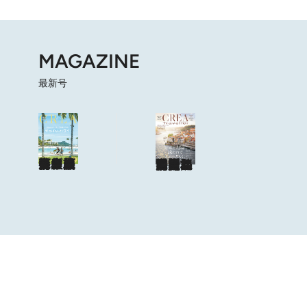
MAGAZINE
最新号
海も山もグルメも。人生最高の旅へ
やっぱり、ハワイ！
目次を見る
特集記事を読む
ショップリスト
海風と太陽に誘われてポルトガルに会いに行く
目次を見る
特集記事を読む