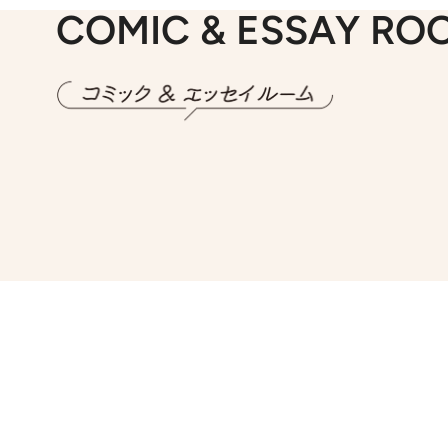
COMIC & ESSAY RO
2026.7.30
第15話 アイス
2026.
第8回「同人誌即
2026.7.8
川添愛「言葉のセンス研究所」（7）今の時代でもどうにか使えそうな「攻める言葉」を考える
2026.
第35回「打ち勝て！ 本厄 その3」