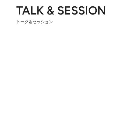
TALK & SESSION
トーク＆セッション
2026.8.3
「今後値上げがあるとすれば…」「リスクがあるのは今年の冬」エネルギー専門家が語る、ホルムズ海峡封鎖が家庭にもたらす“ある心配”
2026.
「住宅建てられない…」「サーチャージ料の高値が続いている」ホルムズ海峡封鎖による影響はいつまで続く？《エネルギー専門家に聞く“どうなる日本の暮らし”》