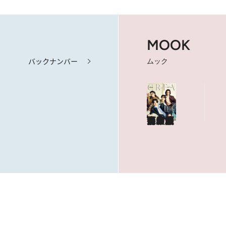
MOOK
バックナンバー
ムック
海も山もグルメも。人生最高の旅へ
やっぱり、ハワイ！
目次を見る
特集記事を読む
ショップリスト