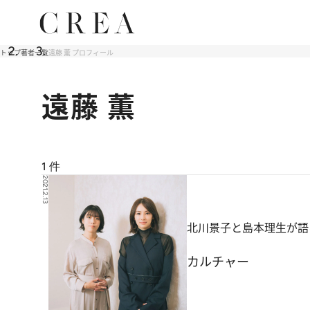
トップ
著者一覧
遠藤 薫 プロフィール
遠藤 薫
1
件
2021.2.13
北川景子と島本理生が語
カルチャー