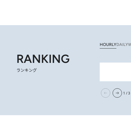
HOURLY
DAILY
W
RANKING
ランキング
【ハワイ土産】ローカルの絶大
2 H
1 / 3