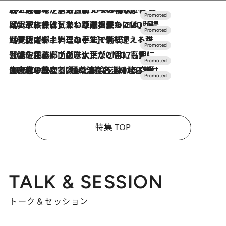
2026.8.7
【トンボの足水浴】ヒノキの香りに包まれて涼感マックス！約13℃の湧水かけ流しを避暑地「星野温泉 トンボの湯」で体験
2026.7.31
【ホテル帰省】という選択肢をOMOが提案。家族とほどよい距離を保つには「昼は実家、夜は気兼ねなくホテルで！」
2026.7.24
【夏限定ディナーコース】旬を迎える稚鮎や花ズッキーニなどをイタリア・トスカーナの郷土料理の手法で満喫！
2026.7.17
「土佐和ハーブかき氷」がOMO7高知に登場！生姜、山椒、大葉など目にも舌にも涼を呼ぶ郷土の味
2026.7.10
NEW OPEN！【界 草津】名湯の地に誕生。趣の異なる2種の温泉と上州ならではの会席・蕎麦割烹など美食を味わう究極の癒やし旅
特集 TOP
TALK & SESSION
トーク＆セッション