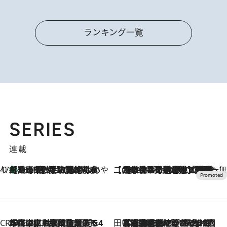
ランキング一覧
SERIES
連載
47都道府県の手みやげ ひんやりスイーツで夏を満喫
【兵庫県】この夏絶対食べたい 冷やしておいしいおやつ3選 淡路島の恵みをジェラートに集約
2026.8.8
【CREA×星野リゾート】唯一無二。癒しと発見が待つ場所へ
2026.8.7
【トンボの足水浴】ヒノキの香りに包まれて涼感マックス！約13℃の湧水かけ流しを避暑地「星野温泉 トンボの湯」で体験
CREA'S CHOICE
2026.8.7
「立川にも歌舞伎があるんだよ」 片岡仁左衛門・市川中車ら豪華座組みで4年目の立川立飛歌舞伎へ
田中稲の勝手に再ブーム
2026.8.7
「湘南乃風に憧れて」観客大盛上がりの“タオル回し”に、ラッパー顔負けの高速歌唱まで…さだまさし（74）のアグレッシブすぎる現在地