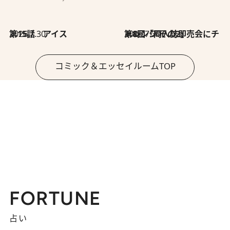
2026.7.30
第15話 アイス
2026.7.30
第8回「同人誌即売会にチャレンジ その2」
コミック＆エッセイルームTOP
FORTUNE
占い