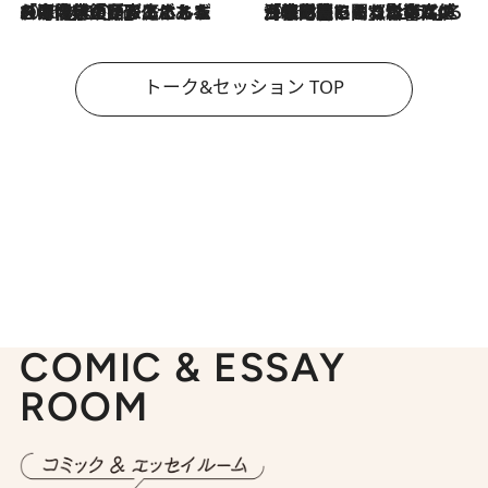
2026.8.3
「今後値上げがあるとすれば…」「リスクがあるのは今年の冬」エネルギー専門家が語る、ホルムズ海峡封鎖が家庭にもたらす“ある心配”
2026.8.3
「住宅建てられない…」「サーチャージ料の高値が続いている」ホルムズ海峡封鎖による影響はいつまで続く？《エネルギー専門家に聞く“どうなる日本の暮らし”》
トーク&セッション TOP
COMIC & ESSAY
ROOM