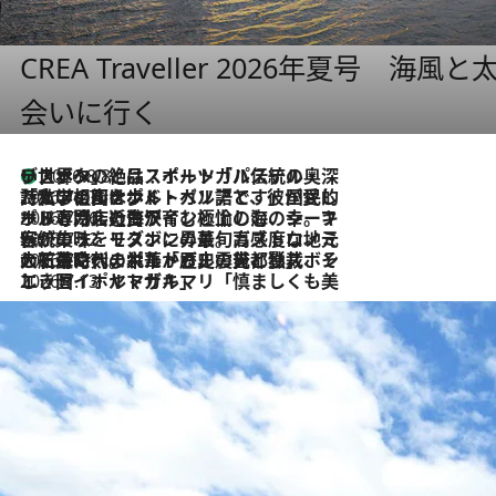
CREA Traveller 2026年夏号
会いに行く
リスボンの絶品スイーツ「パステル・デ・ナタ」とは？ポルトガル伝統の奥深い世界へ
2026.8.8
2026.7.27
「私の祖国はポルトガル語です」国民的詩人フェルナンド・ペソアと、彼が愛した文学の街を歩く
2026.7.26
ポルトガル近海が育む極上の海の幸。キリリと冷えた白ワインと愉しむ、シーフード専門店の贅沢
2026.7.22
伝統の味をモダンに昇華。高感度な地元客が集う、リスボンの最旬ガストロノミー
2026.7.21
大航海時代の栄華から、震災、独裁、そして革命へ。ポルトガル・首都リスボンの石畳に刻まれた「歴史の光と影」
2026.7.13
エッセイ・ヤマザキマリ「慎ましくも美しき国 ポルトガル」