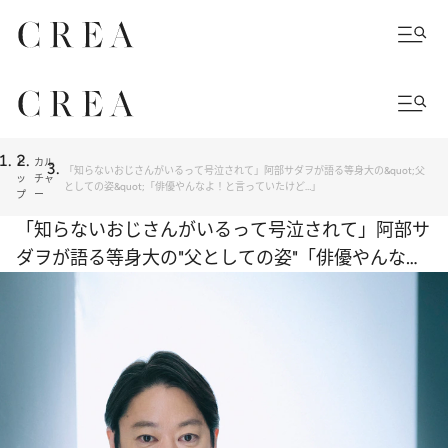
ト
カル
「知らないおじさんがいるって号泣されて」阿部サダヲが語る等身大の&quot;父
ッ
チャ
としての姿&quot;「俳優やんなよ！と言っていたけど…」
プ
ー
「知らないおじさんがいるって号泣されて」阿部サ
ダヲが語る等身大の"父としての姿"「俳優やんな
よ！と言っていたけど…」