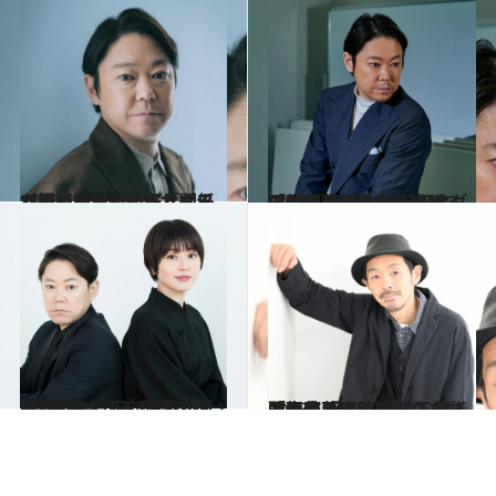
2025.10.31
【初めから読む】「なんでいつも別れそうな関係なんだろう」阿部サダヲが語る、松たか子との〈不思議な縁〉
カルチャー
2022.5.2
人前で芝居をするのは「恥ずかしい」 阿部サダヲが幅広い役柄を操れる理由 『死刑にいたる病』で連続殺人鬼役
カルチャー
2021.9.25
「とにかく阿部さんが大好きです(笑)」 阿部サダヲ×長澤まさみが語る互いの魅力
カルチャー
2023.12.5
「面白いので獅童さんにそのまま演じてくださいと」宮藤官九郎のシネマ歌舞伎『唐茄子屋 不思議国之若旦那』
カルチャー