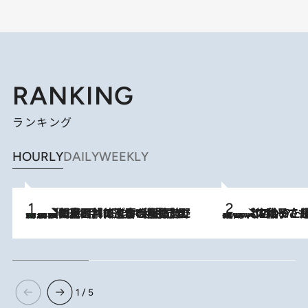
RANKING
ランキング
HOURLY
DAILY
WEEKLY
「最後に見られてよかった」上野動物園の東園パンダ舎が解体前に特別公開。8月16日まで延長されたパネル展と共に辿る“半世紀”のパンダ飼育《解体工事の図面あり》
2026.8.8
2026.8.5
【阿川佐和子さんの年とる力】なぜ70代で始めた趣味は“こんなに楽しい”のか？ ピアノ、俳句…スランプに陥っても続けられる“ある秘訣”とは
1 / 5