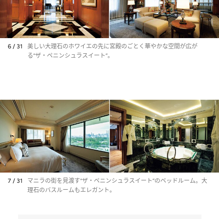
6 / 31
美しい大理石のホワイエの先に宮殿のごとく華やかな空間が広が
る“ザ・ペニンシュラスイート”。
7 / 31
マニラの街を見渡す“ザ・ペニンシュラスイート”のベッドルーム。大
理石のバスルームもエレガント。