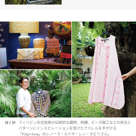
わりの家具やアート…海外旅
行誌の“アワード常連”「カペ
ラ・ウブド」
12 / 31
フィリピン先住民族の伝統的な織物、刺繡、ビーズ細工などの技法と
パターンにインスピレーションを受けたアパレルを手がける
「Filip+Inna」のレノーラ・ルイサ・レン・カビリさん。