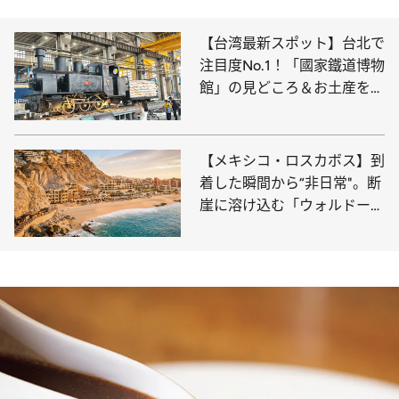
【台湾最新スポット】台北で
注目度No.1！「國家鐵道博物
館」の見どころ＆お土産をご
紹介
【メキシコ・ロスカボス】到
着した瞬間から“非日常"。断
崖に溶け込む「ウォルドー
フ・アストリア・ロスカボ
ス・ペドレガル」へ