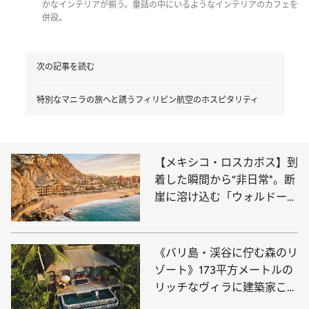
かなインテリアが揃う。童話の中にいるようなインテリアのカフェを
併設。
次の記事を読む
特別なマニラの旅へと誘うフィリピン航空のホスピタリティ
【メキシコ・ロスカボス】到
着した瞬間から“非日常"。断
崖に溶け込む「ウォルドー
フ・アストリア・ロスカボ
ス・ペドレガル」へ
《バリ島・渓谷に佇む森のリ
ゾート》173平方メートルの
リッチなヴィラに建築家こだ
わりの家具やアート…海外旅