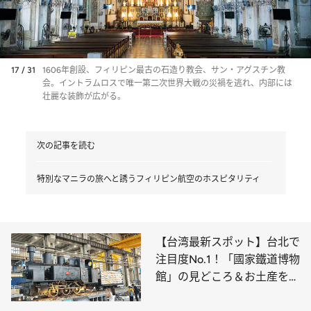
17 / 31
1606年創設、フィリピン最古の石造り教会、サン・アグスチン教
会。イントラムロスで唯一第二次世界大戦の災禍を逃れ、内部には
壮麗な装飾が広がる。
次の記事を読む
特別なマニラの旅へと誘うフィリピン航空のホスピタリティ
【台湾最新スポット】台北で
注目度No.1！「國家鐵道博物
館」の見どころ＆お土産をご
紹介