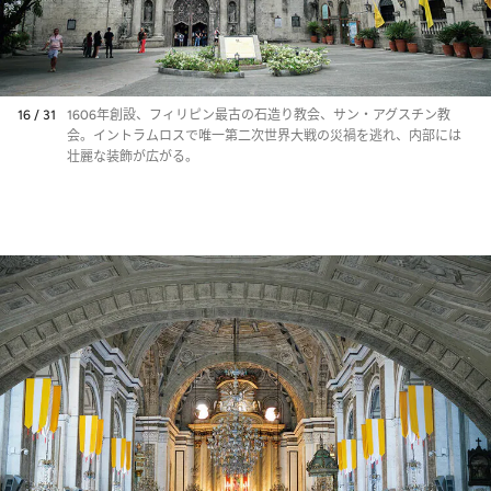
16 / 31
1606年創設、フィリピン最古の石造り教会、サン・アグスチン教
会。イントラムロスで唯一第二次世界大戦の災禍を逃れ、内部には
壮麗な装飾が広がる。