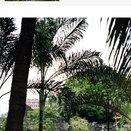
行誌の“アワード常連”「カペ
ラ・ウブド」