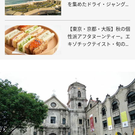
を集めたドライ・ジャングル
も！「ソラス ラグジュアリ
ー・コレクション・リゾー
ト・ロスカボス」
【東京・京都・大阪】秋の個
性派アフタヌーンティー。エ
キゾチックテイスト・旬の味
と景観・職人技体験を愉しむ