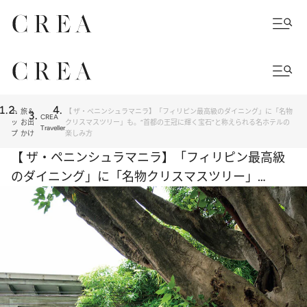
ト
旅＆
【 ザ・ペニンシュラマニラ】「フィリピン最高級のダイニング」に「名物
CREA
ッ
お出
クリスマスツリー」も。“首都の王冠に輝く宝石”と称えられる名ホテルの
Traveller
プ
かけ
楽しみ方
【 ザ・ペニンシュラマニラ】「フィリピン最高級
のダイニング」に「名物クリスマスツリー」
も。“首都の王冠に輝く宝石”と称えられる名ホテル
の楽しみ方