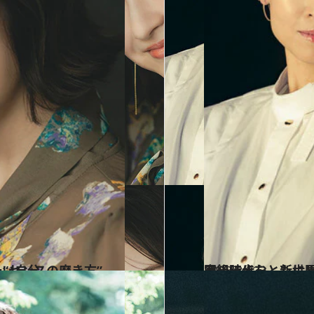
出会う新しい自分
2023.8.22
宙組時代をともに駆け抜けた盟友 寿つかさと七海ひろきの軌跡 宝塚退団後に歩む、新
カルチャー