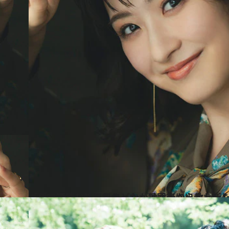
2024.10.6
【続きを読む】星風まどかが柚香光から教わった“センスの磨き方” 「髪を短くしてみたかった」退団後に
カルチャー