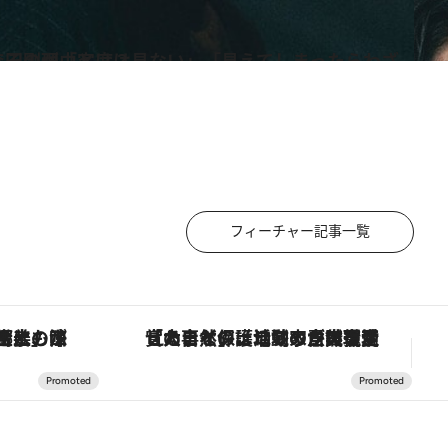
まったらわざとピントをずらす」その理由とは？
フィーチャー記事一覧
！生姜、山椒、大葉など目にも舌にも涼を呼ぶ郷土の味
「大事なのは地域の意識を変えること」。ロレックス賞受賞の自然保護活動家が実現させたナイジェリアの自然環境の復活