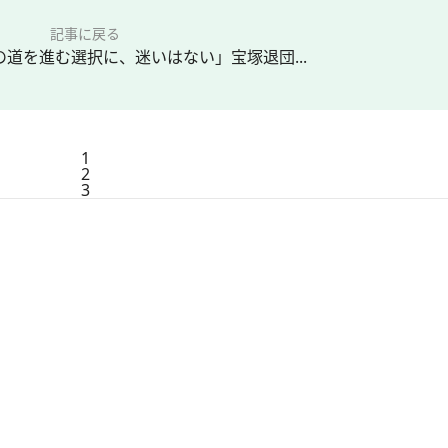
記事に戻る
道を進む選択に、迷いはない」宝塚退団...
1
2
3