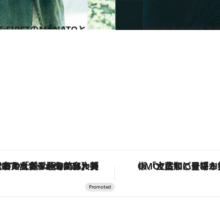
2024.9.29
舞台に立ち続ける森田剛が「客席は見ない」「見えてし
カルチャー
【銀座で出合う最旬美容】美髪ケアや上質な眠り…セルフケアのアップデートから、特別な名入れギフトまで。大人のための「ReFa GINZA」クルーズ
「土佐和ハーブかき氷」がOMO7高知に登場