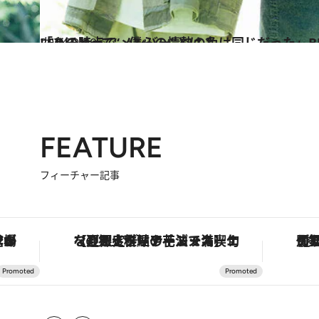
2024.9.30
「あの時点で、僕らの情熱の色は同じだった」BE:FIRSTのMANATOとLEOにとって“メンバー”とは？
カルチャー
FEATURE
フィーチャー記事
・オートマティック」。旅愛好家のお気に入りコレクションから、ジェンダーレスな新作が登場
【夏限定ディナーコース】旬を迎える稚鮎や花ズッキーニなどをイタリア・トスカーナの郷土料理の手法で満喫！