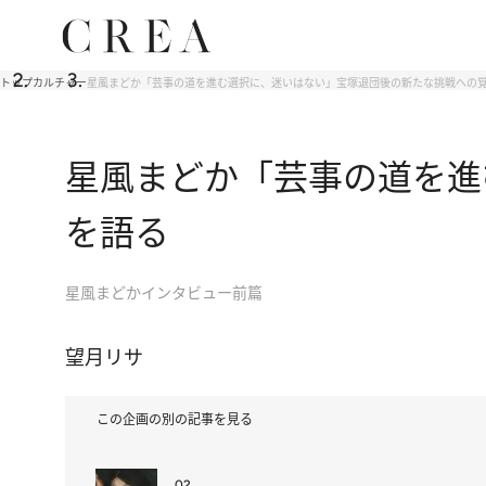
トップ
カルチャー
星風まどか「芸事の道を進む選択に、迷いはない」宝塚退団後の新たな挑戦への
星風まどか「芸事の道を進
を語る
星風まどかインタビュー前篇
望月リサ
この企画の別の記事を見る
02