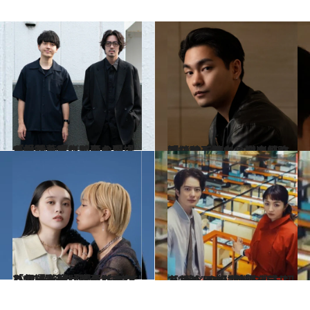
2024.9.20
「対話を重ねていくから、やっぱり映画の現場が好き」『ぼくのお日さま』若葉竜也が考えた「愛」
カルチャー
2024.9.16
連続殺人犯との獄中結婚。破天荒なシーンも映画だから面白い柳楽優弥「ファンタジーを楽しんで」
カルチャー
2024.9.24
「伊澤を助けるのはあかりちゃん」『ベイビーわるきゅーれ』髙石あかりと伊澤彩織が語る“ちさまひ”の関係の深化
カルチャー
2024.9.20
【ヒット中】映画『ラストマイル』に希望を感じた“苦しみの連鎖を断ち切るため”の行動
カルチャー