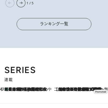
1 / 5
ランキング一覧
SERIES
連載
47都道府県の手みやげ ひんやりスイーツで夏を満喫
【兵庫県】この夏絶対食べたい 冷やしておいしいおやつ3選 淡路島の恵みをジェラートに集約
4 Hours Ago
【CREA×星野リゾート】唯一無二。癒しと発見が待つ場所へ
2026.8.7
【トンボの足水浴】ヒノキの香りに包まれて涼感マックス！約13℃の湧水かけ流しを避暑地「星野温泉 トンボの湯」で体験