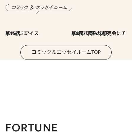
2026.7.30
第15話 アイス
2026.7.30
第8回「同人誌即売会にチャレンジ その2」
コミック＆エッセイルームTOP
FORTUNE