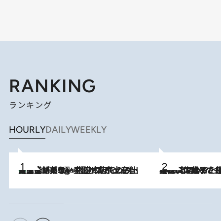
RANKING
ランキング
HOURLY
DAILY
WEEKLY
【間違いのない王道・東京土産】資生堂パーラー 銀座本店でのみ出会える銘菓5選《極上プディング・濃厚チーズケーキ・ボンボンショコラほか》
4 Hours Ago
2026.8.5
【阿川佐和子さんの年とる力】なぜ70代で始めた趣味は“こんなに楽しい”のか？ ピアノ、俳句…スランプに陥っても続けられる“ある秘訣”とは