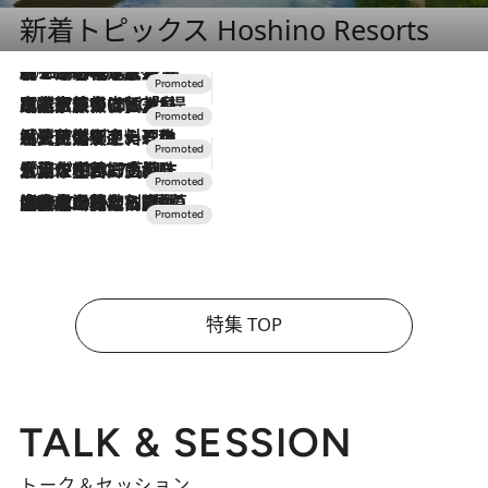
新着トピックス Hoshino Resorts
2026.8.7
【トンボの足水浴】ヒノキの香りに包まれて涼感マックス！約13℃の湧水かけ流しを避暑地「星野温泉 トンボの湯」で体験
2026.7.31
【ホテル帰省】という選択肢をOMOが提案。家族とほどよい距離を保つには「昼は実家、夜は気兼ねなくホテルで！」
2026.7.24
【夏限定ディナーコース】旬を迎える稚鮎や花ズッキーニなどをイタリア・トスカーナの郷土料理の手法で満喫！
2026.7.17
「土佐和ハーブかき氷」がOMO7高知に登場！生姜、山椒、大葉など目にも舌にも涼を呼ぶ郷土の味
2026.7.10
NEW OPEN！【界 草津】名湯の地に誕生。趣の異なる2種の温泉と上州ならではの会席・蕎麦割烹など美食を味わう究極の癒やし旅
特集 TOP
TALK & SESSION
トーク＆セッション