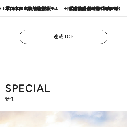
CREA'S CHOICE
2026.8.7
「立川にも歌舞伎があるんだよ」 片岡仁左衛門・市川中車ら豪華座組みで4年目の立川立飛歌舞伎へ
田中稲の勝手に再ブーム
2026.8.7
「湘南乃風に憧れて」観客大盛上がりの“タオル回し”に、ラッパー顔負けの高速歌唱まで…さだまさし（74）のアグレッシブすぎる現在地
連載 TOP
SPECIAL
特集