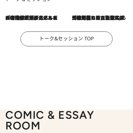
2026.8.3
「今後値上げがあるとすれば…」「リスクがあるのは今年の冬」エネルギー専門家が語る、ホルムズ海峡封鎖が家庭にもたらす“ある心配”
2026.8.3
「住宅建てられない…」「サーチャージ料の高値が続いている」ホルムズ海峡封鎖による影響はいつまで続く？《エネルギー専門家に聞く“どうなる日本の暮らし”》
トーク&セッション TOP
COMIC & ESSAY
ROOM