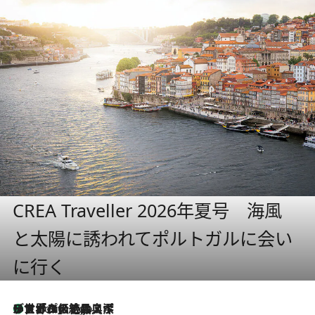
CREA Traveller 2026年夏号 海風
と太陽に誘われてポルトガルに会い
に行く
リスボンの絶品スイーツ「パステル・デ・ナタ」とは？ポルトガル伝統の奥深い世界へ
4 Hours Ago