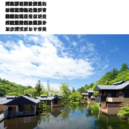
2026.7.27
「私の祖国はポルトガル語です」国民的詩人フェルナンド・ペソアと、彼が愛した文学の街を歩く
2026.7.26
ポルトガル近海が育む極上の海の幸。キリリと冷えた白ワインと愉しむ、シーフード専門店の贅沢
2026.7.22
伝統の味をモダンに昇華。高感度な地元客が集う、リスボンの最旬ガストロノミー
2026.7.21
大航海時代の栄華から、震災、独裁、そして革命へ。ポルトガル・首都リスボンの石畳に刻まれた「歴史の光と影」
2026.7.13
エッセイ・ヤマザキマリ「慎ましくも美しき国 ポルトガル」