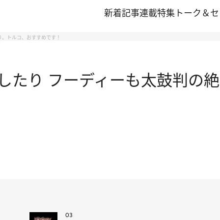
新着記事
連載
特集
トーク＆セ
り。トルコ、おすすめです！
したり フーディーも太鼓判の絶
03