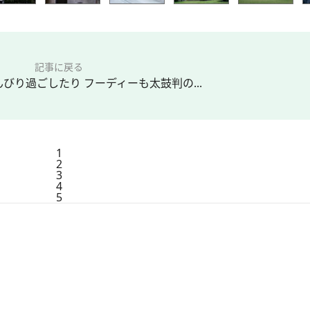
記事に戻る
びり過ごしたり フーディーも太鼓判の...
1
2
3
4
5