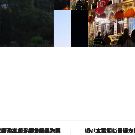
2023.1.15
【イスタンブール最旬スポット】 あの名作が書き上
旅＆お出かけ
【銀座で出合う最旬美容】美髪ケアや上質な眠り…セルフケアのアップデートから、特別な名入れギフトまで。大人のための「ReFa GINZA」クルーズ
「土佐和ハーブかき氷」がOMO7高知に登場