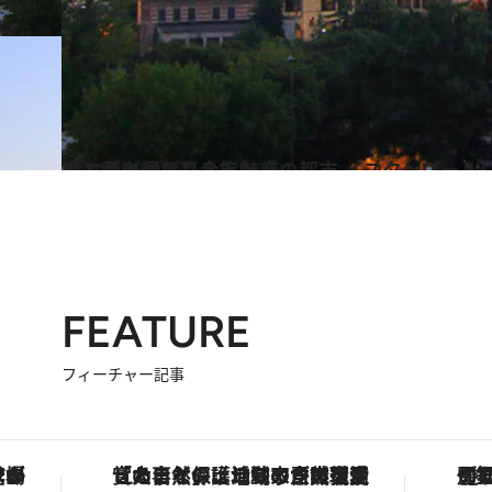
2022.10.29
東と西が混ざり合う魅惑の都市 イスタンブールに吹く新しい風 最旬クリエイターを巡る旅へ
旅＆お出かけ
FEATURE
フィーチャー記事
「大事なのは地域の意識を変えること」。ロレックス賞受賞の自然保護活動家が実現させたナイジェリアの自然環境の復活