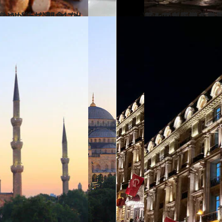
2024.9.14
【トルコ未知なるエーゲ海リゾート #3】テーマパークみたいなライトアップが圧巻！世界遺産ナイトミュージアム紺碧の海でクルージングも！
旅＆お出かけ