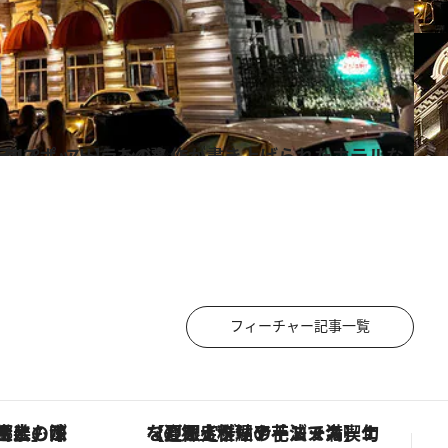
げられたホテルなど 思い出に残るホテル＆レストラン4選
フィーチャー記事一覧
！生姜、山椒、大葉など目にも舌にも涼を呼ぶ郷土の味
【夏限定ディナーコース】旬を迎える稚鮎や花ズッキーニなどをイタリア・トスカーナの郷土料理の手法で満喫！