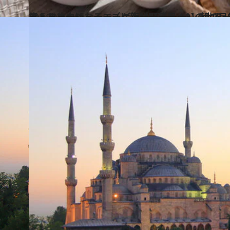
2024.9.14
【トルコ未知なるエーゲ海リゾート #2】朝の目覚めが待ち遠しくなる！フレッシュチーズに新鮮野菜尽くしの世界一ヘルシーな朝食に出逢えます！
旅＆お出かけ