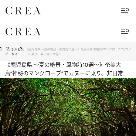
トッ
旅＆お出
《鹿児島県 ～夏の絶景・風物詩10選～》奄美大島“神秘のマングローブ”でカヌ
プ
かけ
ーに乗り、非日常の世界へ
《鹿児島県 ～夏の絶景・風物詩10選～》奄美大
島“神秘のマングローブ”でカヌーに乗り、非日常の
世界へ