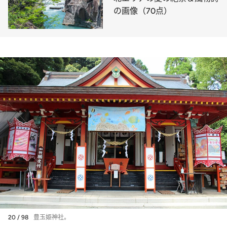
の画像（70点）
20 / 98
豊玉姫神社。