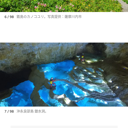
6 / 98
甑島のカノコユリ。写真提供：薩摩川内市
7 / 98
沖永良部島 銀水洞。