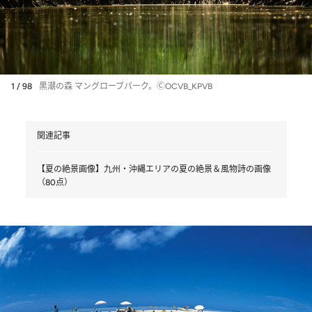
1 / 98
黒潮の森 マングローブパーク。ⒸOCVB_KPVB
関連記事
【夏の絶景画像】九州・沖縄エリアの夏の絶景＆風物詩の画像
（80点）