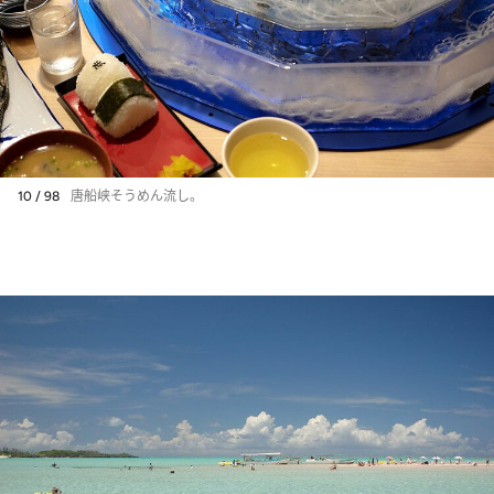
10 / 98
唐船峡そうめん流し。