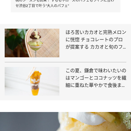
桃のシーズンも到来！ すももやローズのパフェもワインに合わ
せ渋谷2丁目で叶う“大人のパフェ”
ほろ苦いカカオと完熟メロン
に恍惚 チョコレートのプロ
が提案する カカオと旬のフ
ルーツのパフェ
この夏、鎌倉で味わいたいの
はマンゴーとココナッツを繊
細に重ねた華やかで食後まで
心地いいパフェ