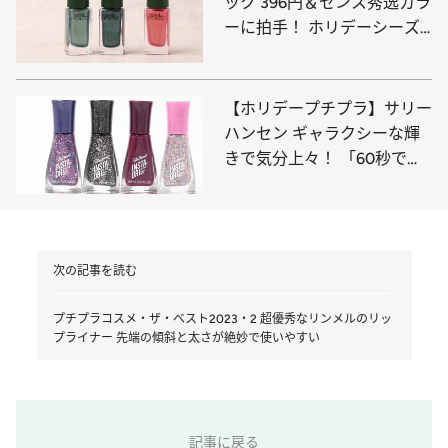
ック 396円＆センス秀逸カラ
ーに拍手！ ホリデーシーズ
ンの高揚感を指先に
【ホリデープチプラ】サリー
ハンセン ギャラクシーな輝
きで気分上々！ 「60秒で乾
く」もありがたすぎる
次の記事を読む
プチプラコスメ・ザ・ベスト2023・2 超優秀なリンメルのリッ
プライナー 先端の傾斜と太さが絶妙で使いやすい
記事に戻る