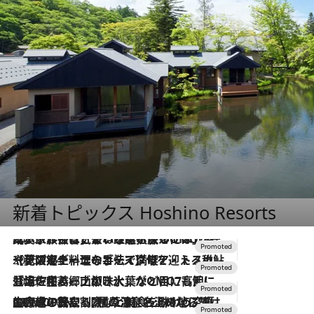
新着トピックス Hoshino Resorts
2026.7.31
【ホテル帰省】という選択肢をOMOが提案。家族とほどよい距離を保つには「昼は実家、夜は気兼ねなくホテルで！」
2026.7.24
【夏限定ディナーコース】旬を迎える稚鮎や花ズッキーニなどをイタリア・トスカーナの郷土料理の手法で満喫！
2026.7.17
「土佐和ハーブかき氷」がOMO7高知に登場！生姜、山椒、大葉など目にも舌にも涼を呼ぶ郷土の味
2026.7.10
NEW OPEN！【界 草津】名湯の地に誕生。趣の異なる2種の温泉と上州ならではの会席・蕎麦割烹など美食を味わう究極の癒やし旅