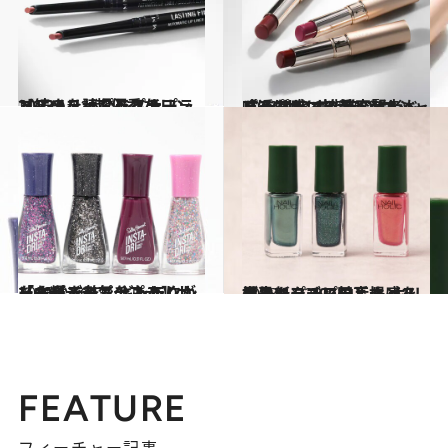
2023.12.16
【続きを読む】プチプラコスメ・ザ・ベスト2023・2 超優秀なリンメルのリップライナー
ビューティ＆ヘルス
2023.12.16
プチプラコスメ・ザ・ベスト2023・3 美容賢者も唸った！ オペラの“マット” パサつき皆無＆オシャレ透け感に拍手
ビューティ＆ヘルス
2023.12.6
【ホリデープチプラ】サリーハンセン ギャラクシーな輝きで気分上々！ 「60秒で乾く」もありがたすぎる
ビューティ＆ヘルス
2023.11.23
【最新プチプラ】ネイルホリック 396円＆センス秀逸カラーに拍手！ ホリデーシーズンの高揚感を指先に
ビューティ＆ヘルス
FEATURE
フィーチャー記事