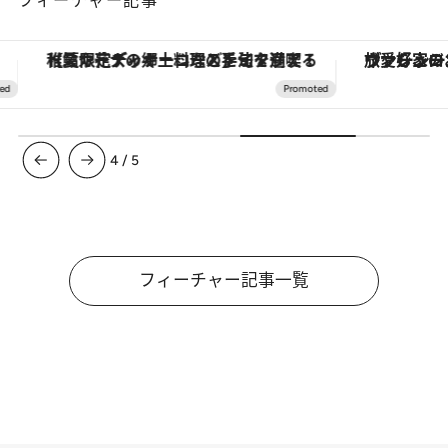
【夏限定ディナーコース】旬を迎える稚鮎や花ズッキーニなどをイタリア・トスカーナの郷土料理の手法で満喫！
ヴァシュロン・コンスタンタン
4
/
5
フィーチャー記事一覧