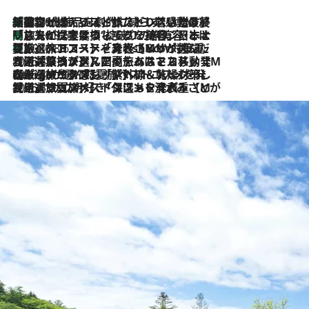
「荷物が増えるほど旅ストレスは増す」美容ジャーナリストがたどり着いた最終結論。“化粧品を劇的に減らす”感動の凝縮美容とは
2026.8.6
「旅先には金髪ウィッグを持参」日本と同じメイクでは損してる!? 美容ジャーナリストが提案する“掟破りの旅美容”とは
2026.8.6
【厳選旅コスメ】「身軽さ＆UV対策重視！」ヘアアーティストshucoが選んだ夏旅ベストコスメを発表【Mサイズジップ】
2026.8.6
2026.8.5
【厳選旅コスメ】国内をあちこち移動する河井菜摘が選んだ夏旅ベストコスメ発表！「リラックスアイテムはマスト」【Mサイズジップ】
2026.8.4
【厳選旅コスメ】「紫外線＆乾燥対策しながらメイク感も！」ヘア＆メイクGeorgeが選んだ夏旅ベストコスメを発表！【Mサイズジップ】
2026.8.3
【厳選旅コスメ】「保湿もタイパ重視！」“サウナ好き”タレント清水みさとが愛用する夏旅ベストコスメを発表！【Mサイズジップ】