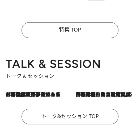
特集 TOP
TALK & SESSION
トーク＆セッション
2026.8.3
「今後値上げがあるとすれば…」「リスクがあるのは今年の冬」エネルギー専門家が語る、ホルムズ海峡封鎖が家庭にもたらす“ある心配”
2026.8.3
「住宅建てられない…」「サーチャージ料の高値が続いている」ホルムズ海峡封鎖による影響はいつまで続く？《エネルギー専門家に聞く“どうなる日本の暮らし”》
トーク&セッション TOP