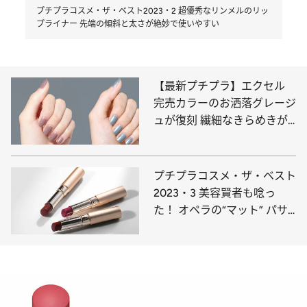
プチプラコスメ・ザ・ベスト2023・2 超優秀なリンメルのリッ
プライナー 先端の傾斜と太さが絶妙で使いやすい
【最新プチプラ】エクセル
完売カラーのお洒落グレージ
ュが復刻 繊細なきらめきが
冬の空気に映える！
プチプラコスメ・ザ・ベスト
2023・3 美容賢者も唸っ
た！ オペラの“マット” パサ
つき皆無＆オシャレ透け感に
拍手