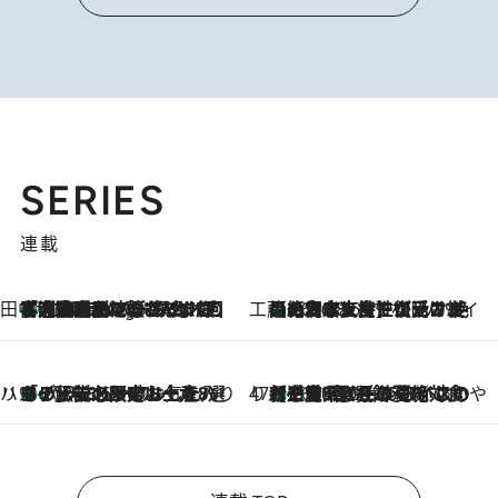
SERIES
連載
田中稲の勝手に再ブーム
「湘南乃風に憧れて」観客大盛上がりの“タオル回し”に、ラッパー顔負けの高速歌唱まで…さだまさし（74）のアグレッシブすぎる現在地
4 Hours Ago
工藤まやのおもてなしハワイ
【ハワイ土産】ローカルの絶大な支持で復活！ 絶品の幻クッキー《元ファンの日本人女性が受け継いだ名店》
2026.8.6
ハワイ賢者 リサのお気に入りリスト
あの伝説の限定トートも！ リニューアルした「ディーン＆デルーカ ハワイ」で必須のお土産8選
2026.8.6
47都道府県の手みやげ ひんやりスイーツで夏を満喫
【三重県】この夏絶対食べたい 冷やしておいしいおやつ3選 お餅×アイスの新感覚スイーツ
2026.8.6