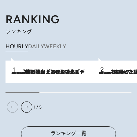
RANKING
ランキング
HOURLY
DAILY
WEEKLY
2026.8.5
【なぜ吉沢亮は「気配を消せる」のか？】興行収入208億の『国宝』を経て挑むミュージカル『ディア・エヴァン・ハンセン』。トップ俳優が舞台上でさらけ出した“孤独”とは
2026.8.5
【阿川佐和子さんの年とる力】なぜ70代で始めた趣味は“こんなに楽しい”のか？ ピアノ、俳句…スランプに陥っても続けられる“ある秘訣”とは
1 / 5
ランキング一覧