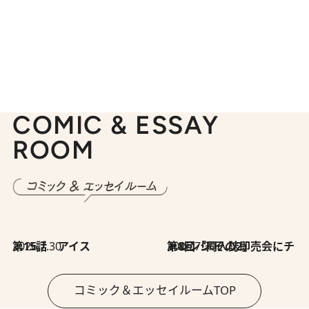
COMIC & ESSAY
ROOM
2026.7.30
第15話 アイス
2026.7.30
第8回「同人誌即売会にチャレンジ その2」
コミック＆エッセイルームTOP