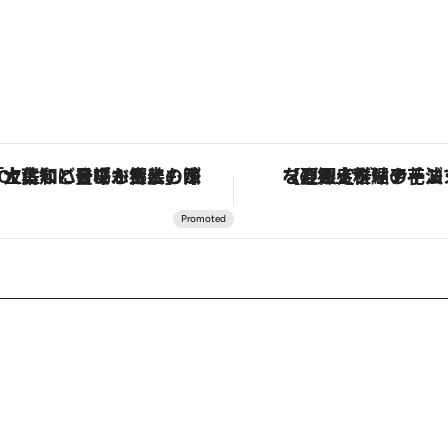
「土佐和ハーブかき氷」がOMO7高知に登場！生姜、山椒、大葉など目にも舌にも涼を呼ぶ郷土の味
【夏限定ディナーコース】旬を迎える稚鮎や花ズッキーニなどをイタリア・ト