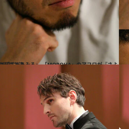
『さよなら ほやマン』で映画初主演