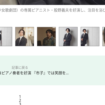
丸少女歌劇団）の専属ピアニスト・股野義夫を好演し、注目を浴
記事に戻る
ピアノ奏者を好演 『市子』では笑顔を...
1
2
3