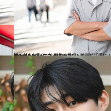
2023.11.17
観る者を“どアホウ”にするカルト映画が話題に！ インディーズ映画界で下剋上を狙う、小野峻志監督
カルチャー