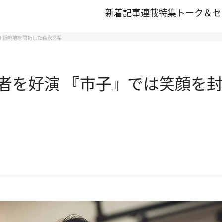
新着記事
連載
特集
トーク＆セ
印 新境地を開拓した森永悠希
者を好演 『市子』では笑顔を封