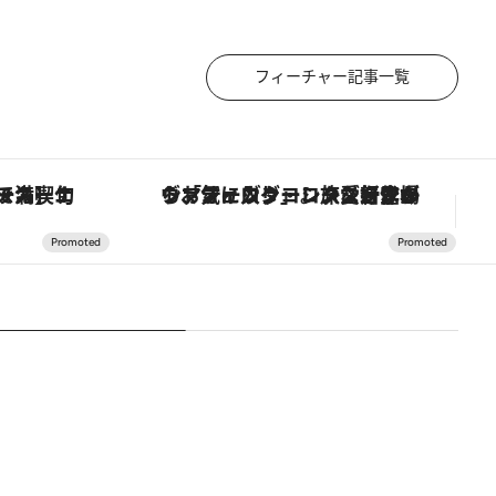
フィーチャー記事一覧
スカーナの郷土料理の手法で満喫！
ヴァシュロン・コンスタンタン「オーヴァーシーズ・オートマティック」。旅愛好家のお気に入りコレクションから、ジェンダーレスな新作が登場