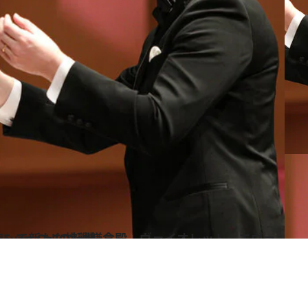
・エヴァーガーデンの作曲家Evan Callの転機