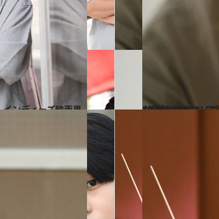
2023.11.3
8年越しのサマソニは「ざまあみろ」 「MOROHA」のアフロが
カルチャー