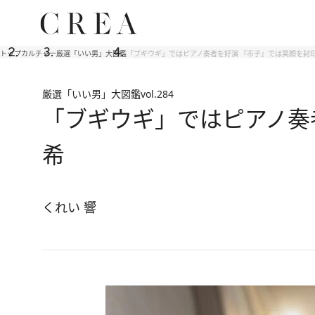
トップ
カルチャー
厳選「いい男」大図鑑
「ブギウギ」ではピアノ奏者を好演 『市子』では笑顔を封
厳選「いい男」大図鑑
vol.284
「ブギウギ」ではピアノ奏
希
くれい 響