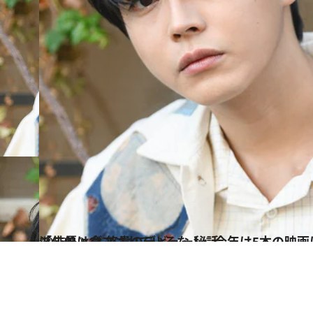
2023.10.13
「これはダマされているな！」今年は5本の映画に出演する若手 演技派俳優・倉 悠貴のデビュー秘話
カルチャー