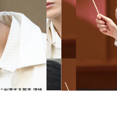
2023.9.29
「葬送のフリーレン」で新たな挑戦鎌倉殿、ヴァイオレット
カルチャー