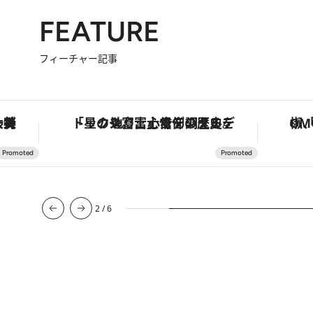
FEATURE
フィーチャー記事
な名入れギフトまで。大人のための「ReFa GINZA」クルーズ
「星のや富士」でデジタルデトックス。冨士信仰の歴史を辿り、心身を調える。
2
/
6