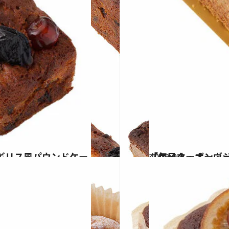
2023.9.3
【毎日オーボンヴュータン #51】 ジンジャーがアク
グルメ