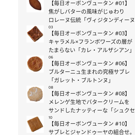
【毎日オーボンヴュータン #01】
焦がしバターの風味がじゅわり
ロレーヌ伝統「ヴィジタンディー
03
【毎日オーボンヴュータン #03】
キャラメル×フランボワーズの層が
たまらない「カレ・アルザシアン」
06
【毎日オーボンヴュータン #06】
ブルターニュ生まれの究極サブレ
「ガレット・ブルトンヌ」
08
【毎日オーボンヴュータン #08】
メレンゲ生地でバタークリームを
サンドしたナッティーな「シュク
10
【毎日オーボンヴュータン #10】
サブレとジャンドゥーヤの組合せ。