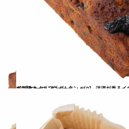
2023.9.2
【毎日オーボンヴュータン #50】 洋酒が香るイギリス風パウンドケーキ 「ケーク・アングレ」
グルメ