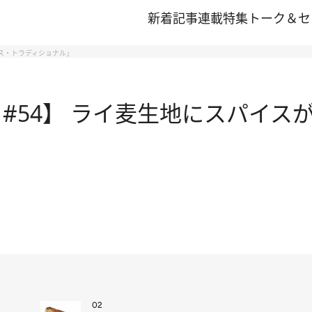
新着記事
連載
特集
トーク＆セ
ピス・トラディショナル」
#54】 ライ麦生地にスパイス
02