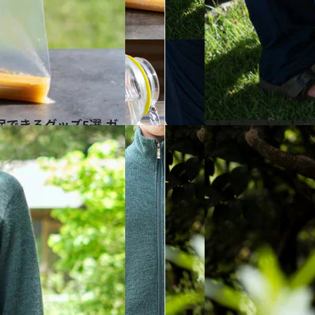
2022.10.4
災害時に屋外で快適に過ごすための 便利なアウトドアアイ
ライフスタイル