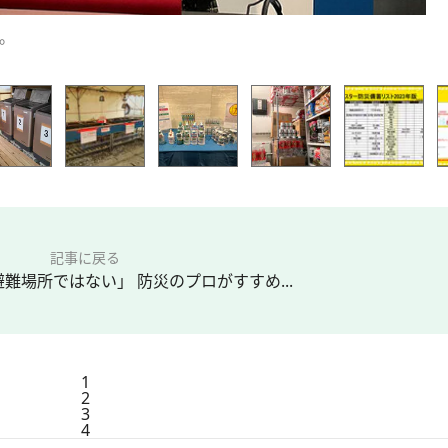
氏。
記事に戻る
難場所ではない」 防災のプロがすすめ...
1
2
3
4