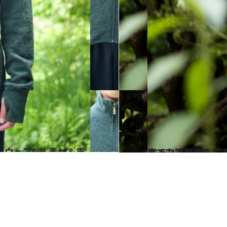
2023.5.14
キャンプしない人でも持っておきたい防災にも役立つ「LEDランタ
ライフスタイル