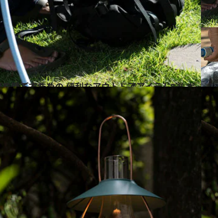
テム8選 ボトルで即席ランタンを作る方法も