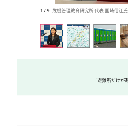
1 / 9
危機管理教育研究所 代表 国崎信江
「避難所だけが避