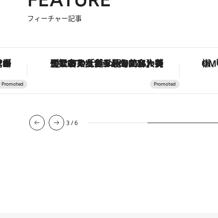
フィーチャー記事
な名入れギフトまで。大人のための「ReFa GINZA」クルーズ
「土佐和ハーブかき氷」がOMO7高知に登場！生姜、山椒、大葉など目にも舌にも涼を呼ぶ郷土の味
4
/
6