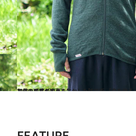
2022.10.1
アウトドアの知恵を生かした防災術 「命を守る」ウェア5選 素材＆重ね着の順番が大事！
ライフスタイル
FEATURE