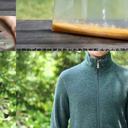
2022.10.2
アウトドアの知恵を生かした防災術 水や火を確保できるグッズ5選 ガス節約「水漬けパスタ」の作り方も
ライフスタイル