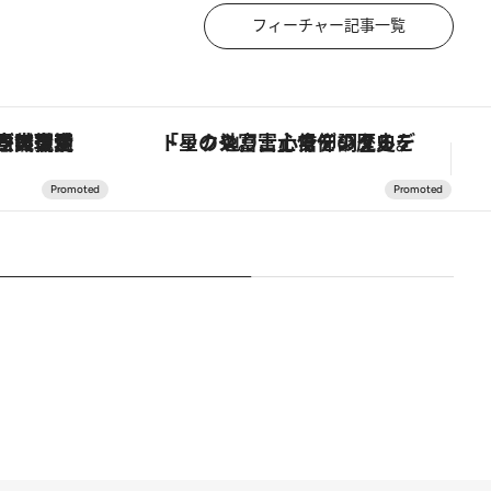
フィーチャー記事一覧
の歴史を辿り、心身を調える。
【夏限定ディナーコース】旬を迎える稚鮎や花ズッキーニなどをイタリア・トスカーナの郷土料理の手法で満喫！