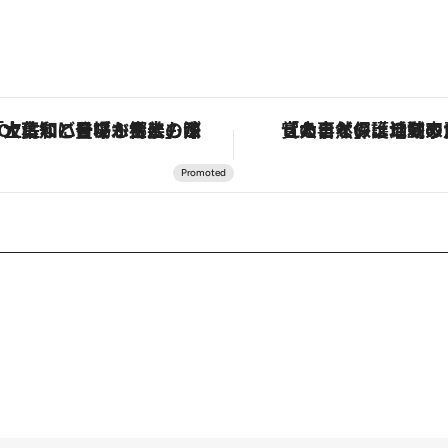
「大事なのは地域の意識を変えること」。ロレックス賞受賞の自然保護活動家が実現させたナイジェリアの自然環境の復活
「星のや富士」でデジタルデトックス。冨士信仰