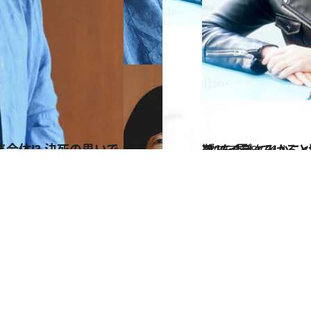
2021.8.28
ブレイディみかこ×塩谷 舞が語る 「みんなの反
ライフスタイル