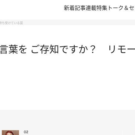
新着記事
連載
特集
トーク＆セ
待ち受けている罠
言葉を ご存知ですか？ リモー
02