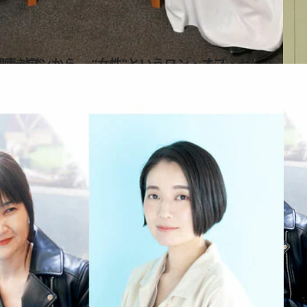
小川彩佳×NHK林 理恵対談