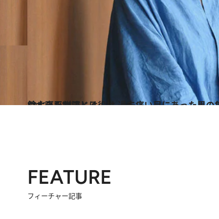
2022.10.24
鈴木亮平が演じる役は 過去痛い目にあった男の集合体!? 決死の思いでつくった物語とは
カルチャー
FEATURE
フィーチャー記事