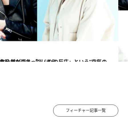
応」という“空気の靴”を 履いていると自分がなくなってしまう
フィーチャー記事一覧