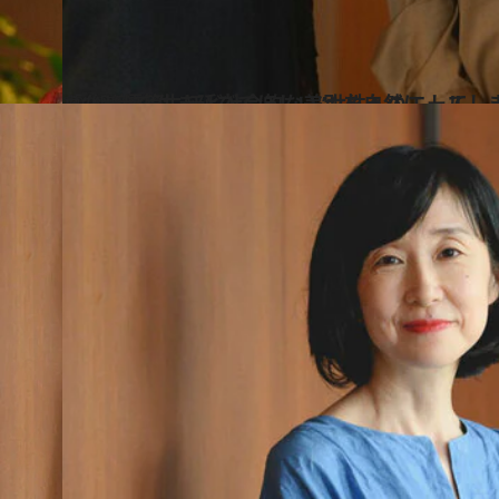
2022.12.19
「なぜ優等生ほど社会的な差別を自然に してしまう？」浜田敬子から“組織で 生き延びてほしい”女性へのエール
カルチャー