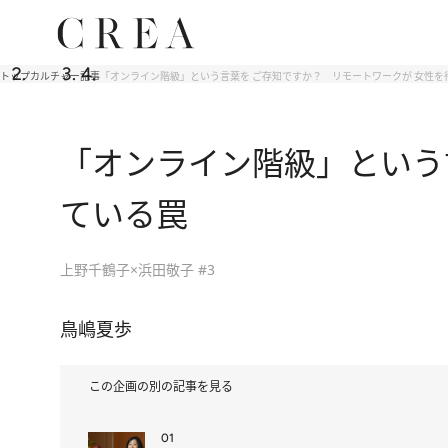
トップ
カルチャー
記事
「オンライン階級」という言葉を ご存知ですか？ リモートワークが 女性を
「オンライン階級」という
ている罠
上野千鶴子×浜田敬子 #3
鳥嶋夏歩
この企画の別の記事を見る
01