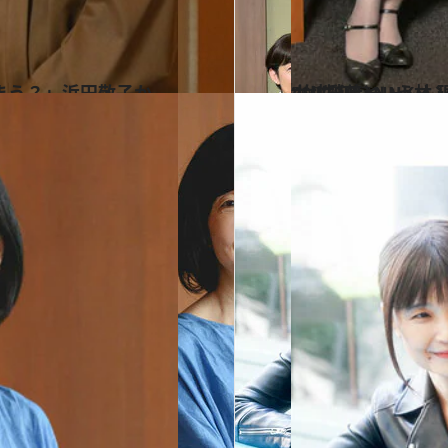
2022.10.7
“女性初”というオンリーワンから、 “女性”というワン・オブ・ゼムへ 
カルチャー