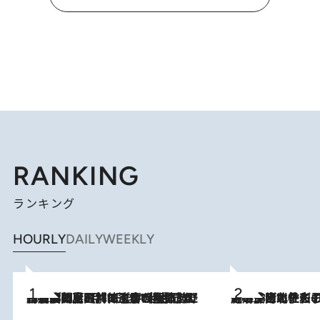
RANKING
ランキング
HOURLY
DAILY
WEEKLY
2026.8.8
「最後に見られてよかった」上野動物園の東園パンダ舎が解体前に特別公開。8月16日まで延長されたパネル展と共に辿る“半世紀”のパンダ飼育《解体工事の図面あり》
2026.8.3
《「文士の子ども被害者の会」発足！》阿川佐和子（72）が語る遠藤周作に北杜夫、劇作家・矢代静一の子どもたちの“文豪プライベート事件簿”