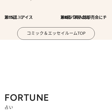
2026.7.30
第15話 アイス
2026.7.30
第8回「同人誌即売会にチャレンジ その2」
コミック＆エッセイルームTOP
FORTUNE
占い