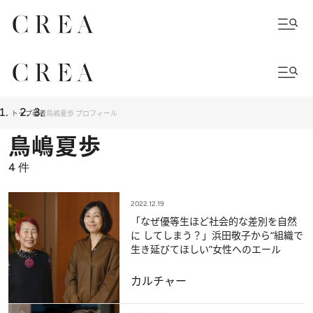
トップ
著者
鳥嶋夏歩 プロフィール
鳥嶋夏歩
4
件
2022.12.19
「なぜ優等生ほど社会的な差別を自然
に してしまう？」浜田敬子から“組織で
生き延びてほしい”女性へのエール
カルチャー