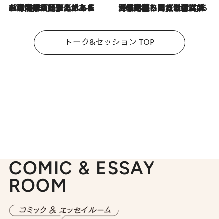
2026.8.3
「今後値上げがあるとすれば…」「リスクがあるのは今年の冬」エネルギー専門家が語る、ホルムズ海峡封鎖が家庭にもたらす“ある心配”
2026.8.3
「住宅建てられない…」「サーチャージ料の高値が続いている」ホルムズ海峡封鎖による影響はいつまで続く？《エネルギー専門家に聞く“どうなる日本の暮らし”》
トーク&セッション TOP
COMIC & ESSAY
ROOM