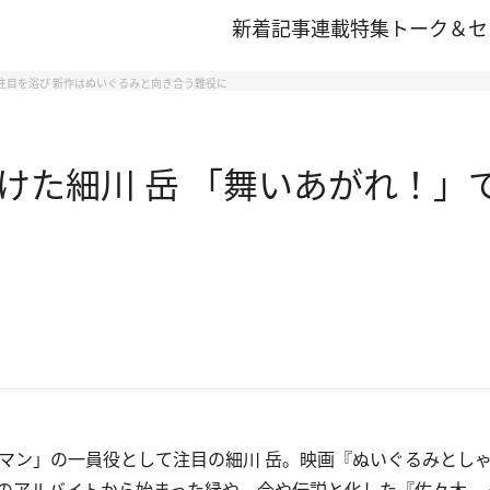
新着記事
連載
特集
トーク＆セ
注目を浴び 新作はぬいぐるみと向き合う難役に
けた細川 岳 「舞いあがれ！」
マン」の一員役として注目の細川 岳。映画『ぬいぐるみとし