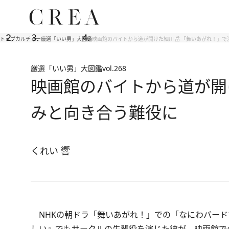
トップ
カルチャー
厳選「いい男」大図鑑
映画館のバイトから道が開けた細川 岳 「舞いあがれ！」で
厳選「いい男」大図鑑
vol.268
映画館のバイトから道が開
みと向き合う難役に
くれい 響
NHKの朝ドラ「舞いあがれ！」での「なにわバード