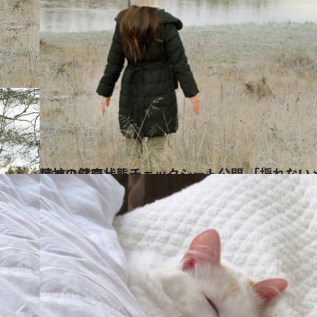
2019.1.23
精神の健康状態チェックシート公開 「揺れない
ライフスタイル