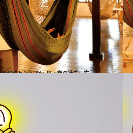
る12のヒント 朝・昼・夜の過ごし方