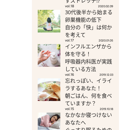
すストレッチ⁉
vol.18
2020.02.09
30代後半から始まる
卵巣機能の低下
自分の「快」は何か
を考えて
vol.17
2020.01.05
インフルエンザから
体を守る！
呼吸器内科医が実践
している方法
vol.16
2019.12.03
忘れっぽい、イライ
ラするあなた！
朝ごはん、何を食べ
ていますか？
vol.15
2019.10.18
なかなか寝つけない
あなたへ