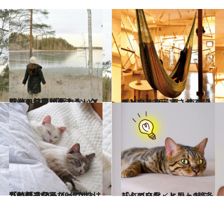
2019.1.23
精神の健康状態チェックシート公開 「揺れないメンタル」に整えよう
ライフスタイル
2019.1.29
メンタルを安定させる12のヒント 朝・昼・夜の過ごし方
ライフスタイル
2019.1.28
「時計遺伝子」っていったい何？ 30～40代女性は乱れがちなんだって！
ライフスタイル
2019.1.24
しんどいな、と思ったら 「心の充電」ヒント9箇条
ライフスタイル