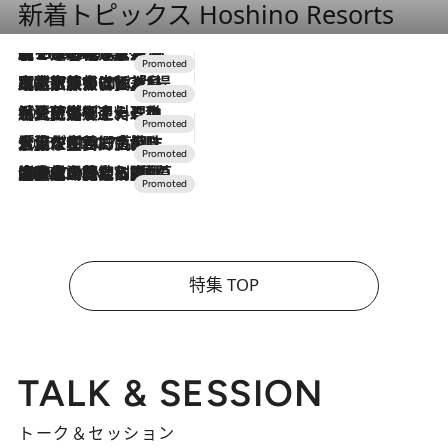
新着トピックス Hoshino Resorts
【トンボの足水浴】ヒノキの香りに包まれて涼感マックス！約13℃の湧水かけ流しを避暑地「星野温泉 トンボの湯」で体験
2026.8.7
2026.7.31
【ホテル帰省】という選択肢をOMOが提案。家族とほどよい距離を保つには「昼は実家、夜は気兼ねなくホテルで！」
2026.7.24
【夏限定ディナーコース】旬を迎える稚鮎や花ズッキーニなどをイタリア・トスカーナの郷土料理の手法で満喫！
2026.7.17
「土佐和ハーブかき氷」がOMO7高知に登場！生姜、山椒、大葉など目にも舌にも涼を呼ぶ郷土の味
2026.7.10
NEW OPEN！【界 草津】名湯の地に誕生。趣の異なる2種の温泉と上州ならではの会席・蕎麦割烹など美食を味わう究極の癒やし旅
特集 TOP
TALK & SESSION
トーク＆セッション