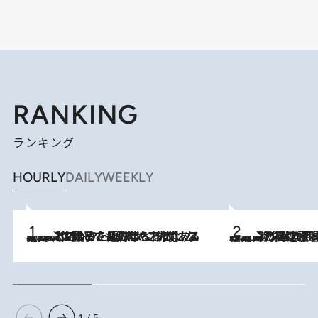
RANKING
ランキング
HOURLY
DAILY
WEEKLY
2026.8.5
【阿川佐和子さんの年とる力】なぜ70代で始めた趣味は“こんなに楽しい”のか？ ピアノ、俳句…スランプに陥っても続けられる“ある秘訣”とは
2026.8.7
「湘南乃風に憧れて」観客大盛上がりの“タオル回し”に、ラッパー顔負けの高速歌唱まで…さだまさし（74）のアグレッシブすぎる現在地
1 / 5