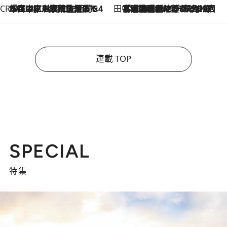
CREA'S CHOICE
2026.8.7
「立川にも歌舞伎があるんだよ」 片岡仁左衛門・市川中車ら豪華座組みで4年目の立川立飛歌舞伎へ
田中稲の勝手に再ブーム
2026.8.7
「湘南乃風に憧れて」観客大盛上がりの“タオル回し”に、ラッパー顔負けの高速歌唱まで…さだまさし（74）のアグレッシブすぎる現在地
連載 TOP
SPECIAL
特集