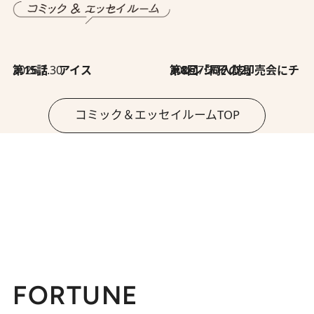
2026.7.30
第15話 アイス
2026.7.30
第8回「同人誌即売会にチャレンジ その2」
コミック＆エッセイルームTOP
FORTUNE