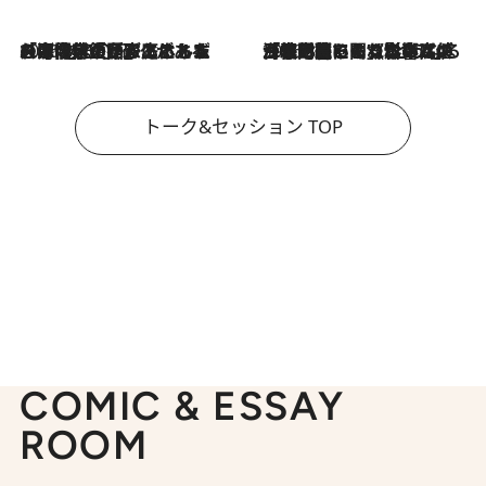
2026.8.3
「今後値上げがあるとすれば…」「リスクがあるのは今年の冬」エネルギー専門家が語る、ホルムズ海峡封鎖が家庭にもたらす“ある心配”
2026.8.3
「住宅建てられない…」「サーチャージ料の高値が続いている」ホルムズ海峡封鎖による影響はいつまで続く？《エネルギー専門家に聞く“どうなる日本の暮らし”》
トーク&セッション TOP
COMIC & ESSAY
ROOM