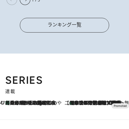
ランキング一覧
SERIES
連載
47都道府県の手みやげ ひんやりスイーツで夏を満喫
【兵庫県】この夏絶対食べたい 冷やしておいしいおやつ3選 淡路島の恵みをジェラートに集約
46 Minutes Ago
【CREA×星野リゾート】唯一無二。癒しと発見が待つ場所へ
【トンボの足水浴】ヒノキの香りに包まれて涼感マックス！約13℃の湧水かけ流しを避暑地「星野温泉 トンボの湯」で体験
2026.8.7