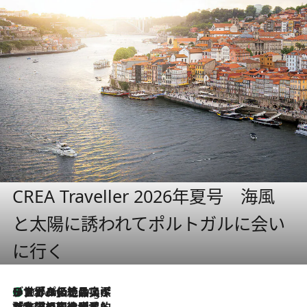
CREA Traveller 2026年夏号 海風
と太陽に誘われてポルトガルに会い
に行く
リスボンの絶品スイーツ「パステル・デ・ナタ」とは？ポルトガル伝統の奥深い世界へ
46 Minutes Ago