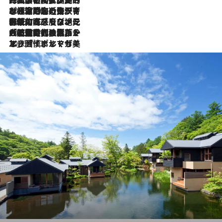
2026.7.27
「私の祖国はポルトガル語です」国民的詩人フェルナンド・ペソアと、彼が愛した文学の街を歩く
2026.7.26
ポルトガル近海が育む極上の海の幸。キリリと冷えた白ワインと愉しむ、シーフード専門店の贅沢
2026.7.22
伝統の味をモダンに昇華。高感度な地元客が集う、リスボンの最旬ガストロノミー
2026.7.21
大航海時代の栄華から、震災、独裁、そして革命へ。ポルトガル・首都リスボンの石畳に刻まれた「歴史の光と影」
2026.7.13
エッセイ・ヤマザキマリ「慎ましくも美しき国 ポルトガル」