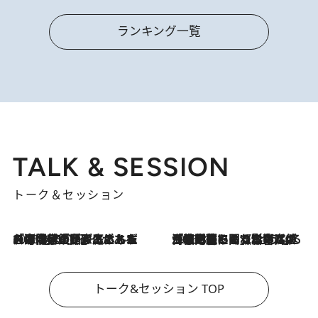
ランキング一覧
TALK & SESSION
トーク＆セッション
2026.8.3
「今後値上げがあるとすれば…」「リスクがあるのは今年の冬」エネルギー専門家が語る、ホルムズ海峡封鎖が家庭にもたらす“ある心配”
2026.8.3
「住宅建てられない…」「サーチャージ料の高値が続いている」ホルムズ海峡封鎖による影響はいつまで続く？《エネルギー専門家に聞く“どうなる日本の暮らし”》
トーク&セッション TOP