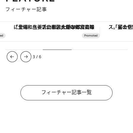
フィーチャー記事
「土佐和ハーブかき氷」がOMO7高知に登場！生姜、山椒、大葉など目にも舌にも涼を呼ぶ郷土の味
3
/
6
フィーチャー記事一覧