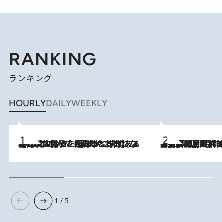
RANKING
ランキング
HOURLY
DAILY
WEEKLY
2026.8.5
【阿川佐和子さんの年とる力】なぜ70代で始めた趣味は“こんなに楽しい”のか？ ピアノ、俳句…スランプに陥っても続けられる“ある秘訣”とは
2026.8.8
「最後に見られてよかった」上野動物園の東園パンダ舎が解体前に特別公開。8月16日まで延長されたパネル展と共に辿る“半世紀”のパンダ飼育《解体工事の図面あり》
1 / 5