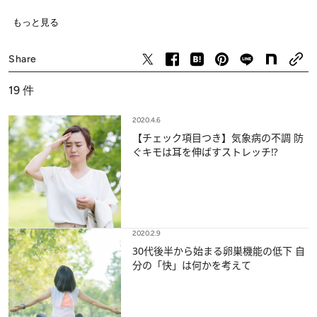
ライフスタイル
もっと見る
Share
19
件
2020.4.6
【チェック項目つき】気象病の不調 防
ぐキモは耳を伸ばすストレッチ⁉
2020.2.9
30代後半から始まる卵巣機能の低下 自
分の「快」は何かを考えて