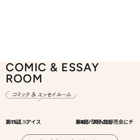
COMIC & ESSAY
ROOM
2026.7.30
第15話 アイス
2026.7.30
第8回「同人誌即売会にチャレンジ その2」