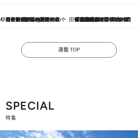
47都道府県の手みやげ ひんやりスイーツで夏を満喫
【京都府】この夏絶対食べたい 冷やしておいしいおやつ3選 ひと口目から心を掴む新緑のテリーヌ
11 Hours Ago
田中稲の勝手に再ブーム
「湘南乃風に憧れて」観客大盛上がりの“タオル回し”に、ラッパー顔負けの高速歌唱まで…さだまさし（74）のアグレッシブすぎる現在地
2026.8.7
連載 TOP
SPECIAL
特集