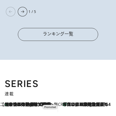
1 / 5
ランキング一覧
SERIES
連載
【CREA×星野リゾート】唯一無二。癒しと発見が待つ場所へ
【トンボの足水浴】ヒノキの香りに包まれて涼感マックス！約13℃の湧水かけ流しを避暑地「星野温泉 トンボの湯」で体験
9 Hours Ago
CREA'S CHOICE
「立川にも歌舞伎があるんだよ」 片岡仁左衛門・市川中車ら豪華座組みで4年目の立川立飛歌舞伎へ
11 Hours Ago