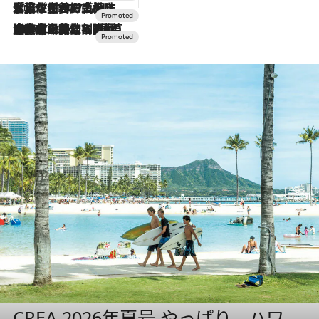
2026.7.17
「土佐和ハーブかき氷」がOMO7高知に登場！生姜、山椒、大葉など目にも舌にも涼を呼ぶ郷土の味
2026.7.10
NEW OPEN！【界 草津】名湯の地に誕生。趣の異なる2種の温泉と上州ならではの会席・蕎麦割烹など美食を味わう究極の癒やし旅
CREA 2026年夏号 やっぱり、ハワ