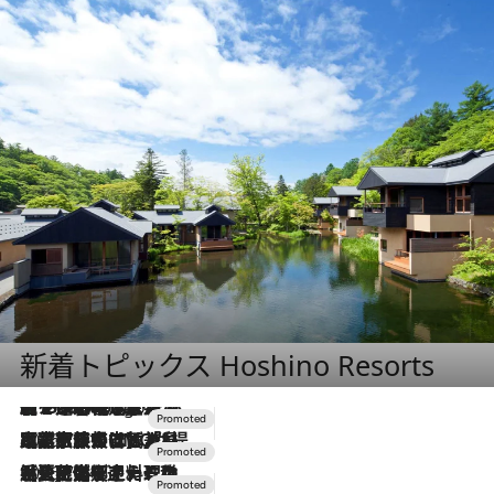
新着トピックス Hoshino Resorts
【トンボの足水浴】ヒノキの香りに包まれて涼感マックス！約13℃の湧水かけ流しを避暑地「星野温泉 トンボの湯」で体験
9 Hours Ago
2026.7.31
【ホテル帰省】という選択肢をOMOが提案。家族とほどよい距離を保つには「昼は実家、夜は気兼ねなくホテルで！」
2026.7.24
【夏限定ディナーコース】旬を迎える稚鮎や花ズッキーニなどをイタリア・トスカーナの郷土料理の手法で満喫！