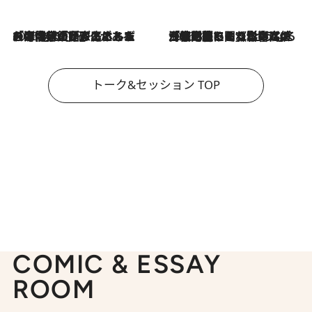
2026.8.3
「今後値上げがあるとすれば…」「リスクがあるのは今年の冬」エネルギー専門家が語る、ホルムズ海峡封鎖が家庭にもたらす“ある心配”
2026.8.3
「住宅建てられない…」「サーチャージ料の高値が続いている」ホルムズ海峡封鎖による影響はいつまで続く？《エネルギー専門家に聞く“どうなる日本の暮らし”》
トーク&セッション TOP
COMIC & ESSAY
ROOM