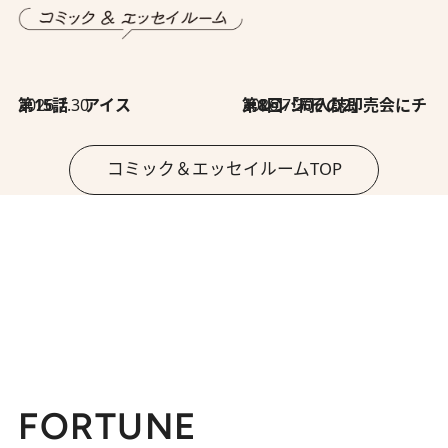
2026.7.30
第15話 アイス
2026.7.30
第8回「同人誌即売会にチャレンジ その2」
コミック＆エッセイルームTOP
FORTUNE