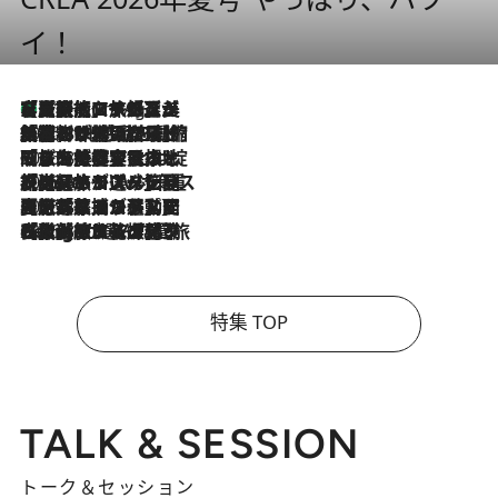
イ！
【厳選旅コスメ】「多機能アイテムがメイン！」旅好き美容エディターが選んだ夏旅ベストコスメを発表【Mサイズジップ】
11 Hours Ago
2026.8.6
「荷物が増えるほど旅ストレスは増す」美容ジャーナリストがたどり着いた最終結論。“化粧品を劇的に減らす”感動の凝縮美容とは
2026.8.6
「旅先には金髪ウィッグを持参」日本と同じメイクでは損してる!? 美容ジャーナリストが提案する“掟破りの旅美容”とは
2026.8.6
【厳選旅コスメ】「身軽さ＆UV対策重視！」ヘアアーティストshucoが選んだ夏旅ベストコスメを発表【Mサイズジップ】
2026.8.5
【厳選旅コスメ】国内をあちこち移動する河井菜摘が選んだ夏旅ベストコスメ発表！「リラックスアイテムはマスト」【Mサイズジップ】
2026.8.4
【厳選旅コスメ】「紫外線＆乾燥対策しながらメイク感も！」ヘア＆メイクGeorgeが選んだ夏旅ベストコスメを発表！【Mサイズジップ】
特集 TOP
TALK & SESSION
トーク＆セッション