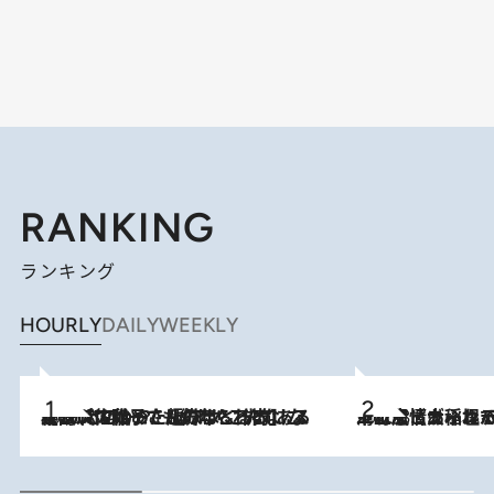
RANKING
ランキング
HOURLY
DAILY
WEEKLY
2026.8.5
【阿川佐和子さんの年とる力】なぜ70代で始めた趣味は“こんなに楽しい”のか？ ピアノ、俳句…スランプに陥っても続けられる“ある秘訣”とは
2026.8.5
下町風情あふれる台北屈指の人気エリア・大稲埕でセンスのいい台湾土産《ヴィン