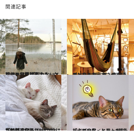
関連記事
2019.1.23
精神の健康状態チェックシート公開 「揺れないメンタル」に整えよう
ライフスタイル
2019.1.29
メンタルを安定させる12のヒント 朝・昼・夜の過ごし方
ライフスタイル
2019.1.28
「時計遺伝子」っていったい何？ 30～40代女性は乱れがちなんだって！
ライフスタイル
2019.1.24
しんどいな、と思ったら 「心の充電」ヒント9箇条
ライフスタイル