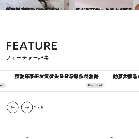
2019.1.28
「時計遺伝子」っていったい何？ 30～40代女性は乱れがちなんだって！
ライフスタイル
2019.1.24
しんどいな、と思ったら 「心の充電」ヒント9箇条
ライフスタイル
FEATURE
フィーチャー記事
「大事なのは地域の意識を変えること」。ロレックス賞受賞の自然保護活動家が実現させたナイジェリアの自然環境の復活
3
/
6