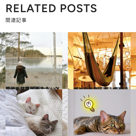
RELATED POSTS
関連記事
2019.1.23
精神の健康状態チェックシート公開 「揺れないメンタル」に整えよう
ライフスタイル
2019.1.29
メンタルを安定させる12のヒント 朝・昼・夜の過ごし方
ライフスタイル