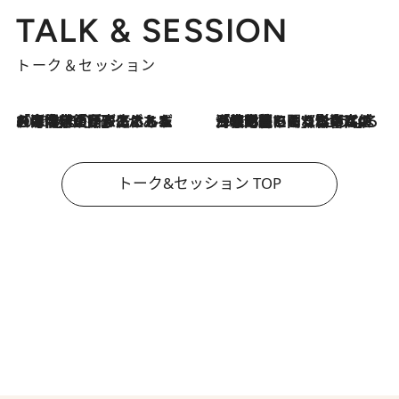
TALK & SESSION
トーク＆セッション
2026.8.3
「今後値上げがあるとすれば…」「リスクがあるのは今年の冬」エネルギー専門家が語る、ホルムズ海峡封鎖が家庭にもたらす“ある心配”
2026.8.3
「住宅建てられない…」「サーチャージ料の高値が続いている」ホルムズ海峡封鎖による影響はいつまで続く？《エネルギー専門家に聞く“どうなる日本の暮らし”》
トーク&セッション TOP