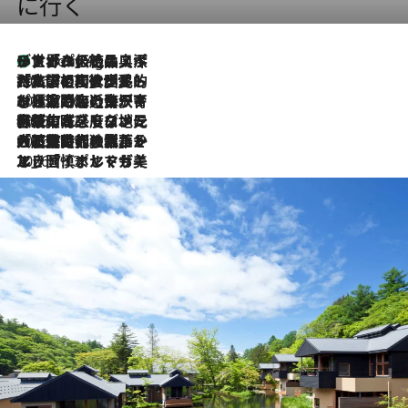
に行く
リスボンの絶品スイーツ「パステル・デ・ナタ」とは？ポルトガル伝統の奥深い世界へ
1 Hour Ago
2026.7.27
「私の祖国はポルトガル語です」国民的詩人フェルナンド・ペソアと、彼が愛した文学の街を歩く
2026.7.26
ポルトガル近海が育む極上の海の幸。キリリと冷えた白ワインと愉しむ、シーフード専門店の贅沢
2026.7.22
伝統の味をモダンに昇華。高感度な地元客が集う、リスボンの最旬ガストロノミー
2026.7.21
大航海時代の栄華から、震災、独裁、そして革命へ。ポルトガル・首都リスボンの石畳に刻まれた「歴史の光と影」
2026.7.13
エッセイ・ヤマザキマリ「慎ましくも美しき国 ポルトガル」