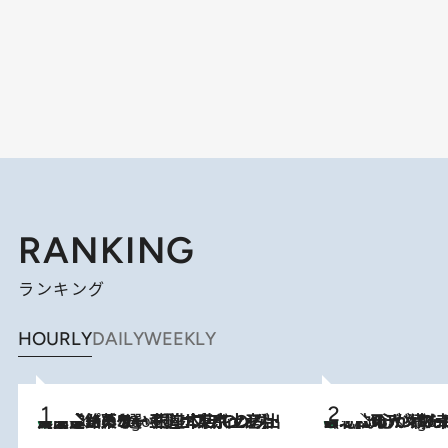
RANKING
ランキング
HOURLY
DAILY
WEEKLY
【間違いのない王道・東京土産】資生堂パーラー 銀座本店でのみ出会える銘菓5選《極上プディング・濃厚チーズケーキ・ボンボンショコラほか》
2 Hours Ago
《北欧の人々の幸福度が高いのは…》元デンマーク親善大使が出会った“心が満たされる暮らし”「いいかげんにヒュッゲしなさい！」
2 Hours Ago