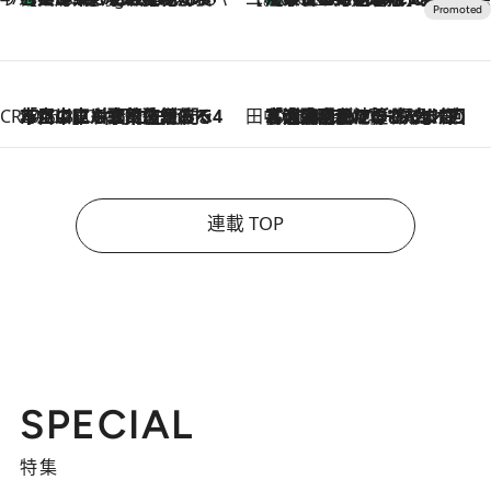
CREA'S CHOICE
2026.8.7
「立川にも歌舞伎があるんだよ」 片岡仁左衛門・市川中車ら豪華座組みで4年目の立川立飛歌舞伎へ
田中稲の勝手に再ブーム
2026.8.7
「湘南乃風に憧れて」観客大盛上がりの“タオル回し”に、ラッパー顔負けの高速歌唱まで…さだまさし（74）のアグレッシブすぎる現在地
連載 TOP
SPECIAL
特集