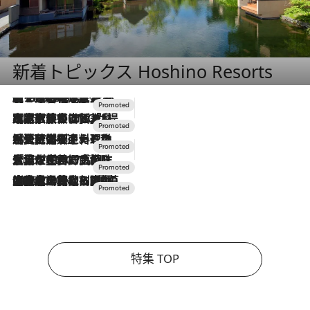
新着トピックス Hoshino Resorts
【トンボの足水浴】ヒノキの香りに包まれて涼感マックス！約13℃の湧水かけ流しを避暑地「星野温泉 トンボの湯」で体験
2026.8.7
2026.7.31
【ホテル帰省】という選択肢をOMOが提案。家族とほどよい距離を保つには「昼は実家、夜は気兼ねなくホテルで！」
2026.7.24
【夏限定ディナーコース】旬を迎える稚鮎や花ズッキーニなどをイタリア・トスカーナの郷土料理の手法で満喫！
2026.7.17
「土佐和ハーブかき氷」がOMO7高知に登場！生姜、山椒、大葉など目にも舌にも涼を呼ぶ郷土の味
2026.7.10
NEW OPEN！【界 草津】名湯の地に誕生。趣の異なる2種の温泉と上州ならではの会席・蕎麦割烹など美食を味わう究極の癒やし旅
特集 TOP