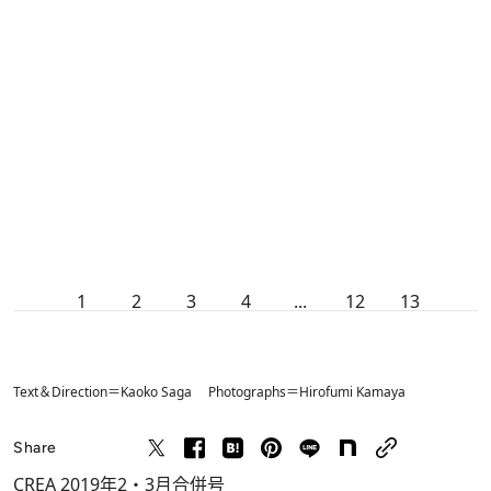
1
2
3
4
...
12
13
Text＆Direction＝Kaoko Saga Photographs＝Hirofumi Kamaya
Share
CREA 2019年2・3月合併号