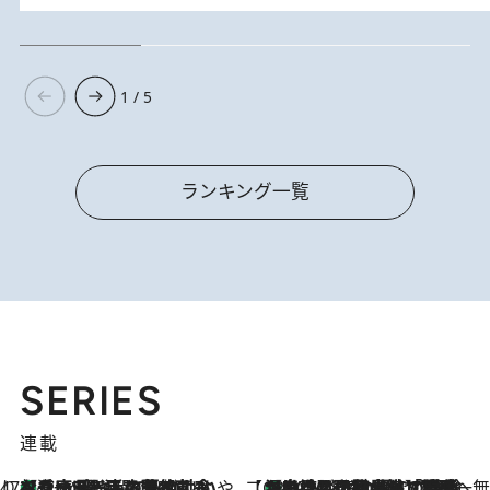
1 / 5
ランキング一覧
SERIES
連載
47都道府県の手みやげ ひんやりスイーツで夏を満喫
【兵庫県】この夏絶対食べたい 冷やしておいしいおやつ3選 淡路島の恵みをジェラートに集約
1 Hour Ago
【CREA×星野リゾート】唯一無二。癒しと発見が待つ場所へ
【トンボの足水浴】ヒノキの香りに包まれて涼感マックス！約13℃の湧水かけ流しを避暑地「星野温泉 トンボの湯」で体験
2026.8.7