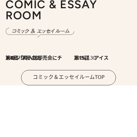
COMIC & ESSAY
ROOM
2026.7.30
第8回「同人誌即売会にチャレンジ その2」
2026.7.30
第15話 アイス
コミック＆エッセイルームTOP