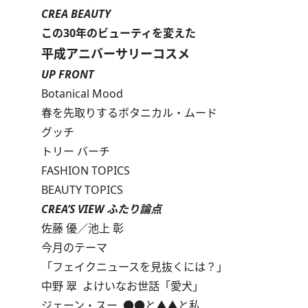
CREA BEAUTY
この30年のビューティを変えた
平成アニバーサリーコスメ
UP FRONT
Botanical Mood
春を先取りするボタニカル・ムード
グッチ
トリー バーチ
FASHION TOPICS
BEAUTY TOPICS
CREA’S VIEW ふたり論点
佐藤 優／池上 彰
今月のテーマ
「フェイクニュースを見抜くには？」
中野 翠 よけいなお世話「愛犬」
ジェーン・スー ●●と▲▲と私