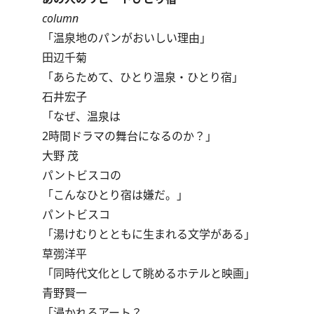
column
「温泉地のパンがおいしい理由」
田辺千菊
「あらためて、ひとり温泉・ひとり宿」
石井宏子
「なぜ、温泉は
2時間ドラマの舞台になるのか？」
大野 茂
パントビスコの
「こんなひとり宿は嫌だ。」
パントビスコ
「湯けむりとともに生まれる文学がある」
草彅洋平
「同時代文化として眺めるホテルと映画」
青野賢一
「浸かれるアート？