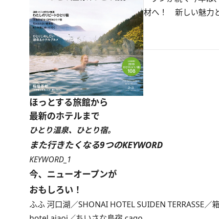
材へ！ 新しい魅力
ほっとする旅館から
最新のホテルまで
ひとり温泉、ひとり宿。
また行きたくなる9つのKEYWORD
KEYWORD_1
今、ニューオープンが
おもしろい！
ふふ 河口湖／SHONAI HOTEL SUIDEN TERRASS
hotel aiaoi／ちいさな島宿 cago