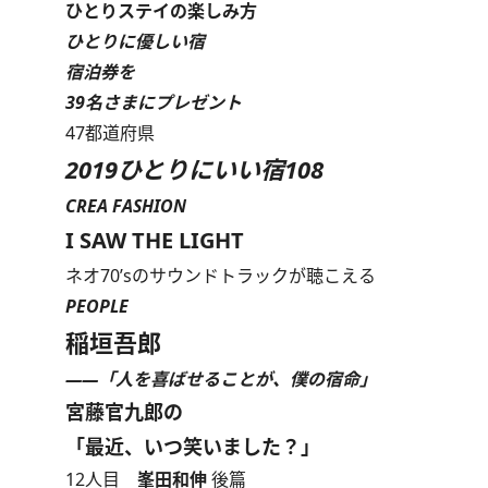
ひとりステイの楽しみ方
ひとりに優しい宿
宿泊券を
39名さまにプレゼント
47都道府県
2019ひとりにいい宿108
CREA FASHION
I SAW THE LIGHT
ネオ70’sのサウンドトラックが聴こえる
PEOPLE
稲垣吾郎
――「人を喜ばせることが、僕の宿命」
宮藤官九郎の
「最近、いつ笑いました？」
12人目
峯田和伸
後篇