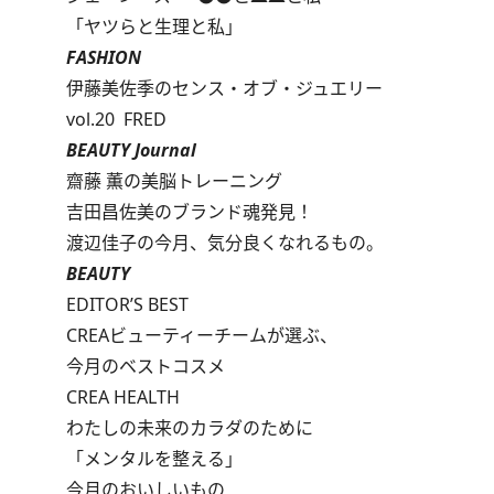
「ヤツらと生理と私」
FASHION
伊藤美佐季のセンス・オブ・ジュエリー
vol.20 FRED
BEAUTY Journal
齋藤 薫の美脳トレーニング
吉田昌佐美のブランド魂発見！
渡辺佳子の今月、気分良くなれるもの。
BEAUTY
EDITOR’S BEST
CREAビューティーチームが選ぶ、
今月のベストコスメ
CREA HEALTH
わたしの未来のカラダのために
「メンタルを整える」
今月のおいしいもの