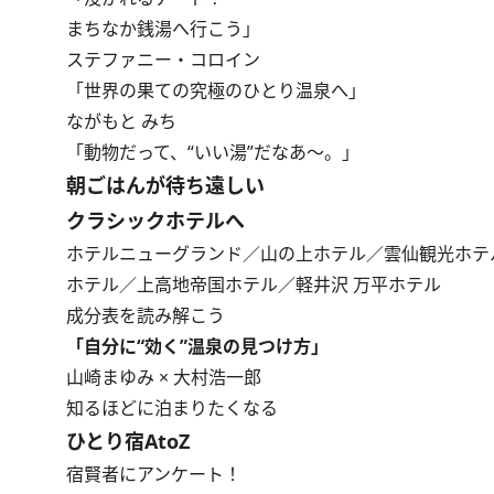
まちなか銭湯へ行こう」
ステファニー・コロイン
「世界の果ての究極のひとり温泉へ」
ながもと みち
「動物だって、“いい湯”だなあ～。」
朝ごはんが待ち遠しい
クラシックホテルへ
ホテルニューグランド／山の上ホテル／雲仙観光ホテ
ホテル／上高地帝国ホテル／軽井沢 万平ホテル
成分表を読み解こう
「自分に“効く”温泉の見つけ方」
山崎まゆみ × 大村浩一郎
知るほどに泊まりたくなる
ひとり宿AtoZ
宿賢者にアンケート！