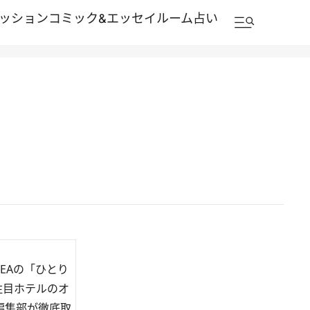
ッション
コミック&エッセイルーム
占い
EAの「ひとり
注目ホテルのオ
編集部が徹底取