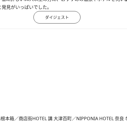
と発見がいっぱいでした。
ダイジェスト
E／箱根本箱／商店街HOTEL 講 大津百町／NIPPONIA HOTEL 奈