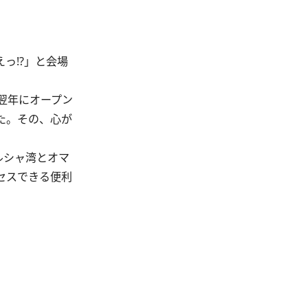
っ!?」と会場
翌年にオープン
た。その、心が
ルシャ湾とオマ
セスできる便利