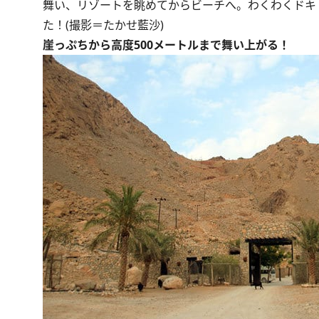
舞い、リゾートを眺めてからビーチへ。わくわくドキ
た！(撮影＝たかせ藍沙)
崖っぷちから高度500メートルまで舞い上がる！