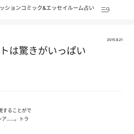
ッション
コミック&エッセイルーム
占い
2015.8.21
ートは驚きがいっぱい
現することがで
シア……。トラ