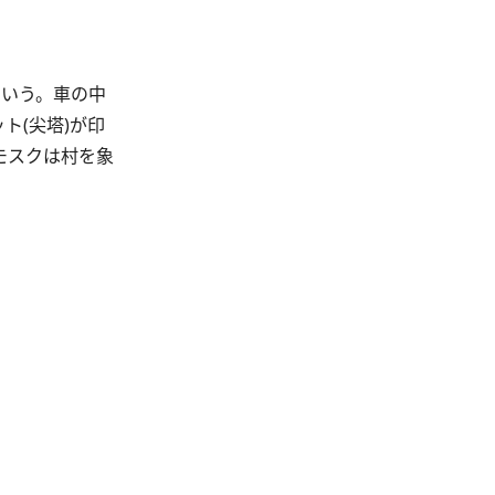
という。車の中
ト(尖塔)が印
モスクは村を象