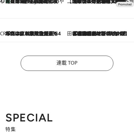
47都道府県の手みやげ ひんやりスイーツで夏を満喫
【兵庫県】この夏絶対食べたい 冷やしておいしいおやつ3選 淡路島の恵みをジェラートに集約
4 Hours Ago
【CREA×星野リゾート】唯一無二。癒しと発見が待つ場所へ
2026.8.7
【トンボの足水浴】ヒノキの香りに包まれて涼感マックス！約13℃の湧水かけ流しを避暑地「星野温泉 トンボの湯」で体験
CREA'S CHOICE
2026.8.7
「立川にも歌舞伎があるんだよ」 片岡仁左衛門・市川中車ら豪華座組みで4年目の立川立飛歌舞伎へ
田中稲の勝手に再ブーム
2026.8.7
「湘南乃風に憧れて」観客大盛上がりの“タオル回し”に、ラッパー顔負けの高速歌唱まで…さだまさし（74）のアグレッシブすぎる現在地
連載 TOP
SPECIAL
特集