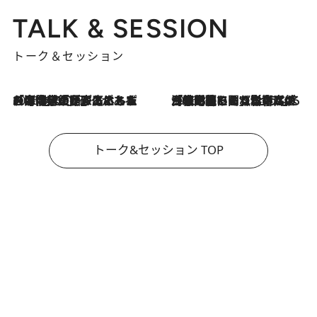
TALK & SESSION
トーク＆セッション
2026.8.3
「今後値上げがあるとすれば…」「リスクがあるのは今年の冬」エネルギー専門家が語る、ホルムズ海峡封鎖が家庭にもたらす“ある心配”
2026.8.3
「住宅建てられない…」「サーチャージ料の高値が続いている」ホルムズ海峡封鎖による影響はいつまで続く？《エネルギー専門家に聞く“どうなる日本の暮らし”》
トーク&セッション TOP