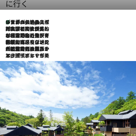
に行く
リスボンの絶品スイーツ「パステル・デ・ナタ」とは？ポルトガル伝統の奥深い世界へ
4 Hours Ago
2026.7.27
「私の祖国はポルトガル語です」国民的詩人フェルナンド・ペソアと、彼が愛した文学の街を歩く
2026.7.26
ポルトガル近海が育む極上の海の幸。キリリと冷えた白ワインと愉しむ、シーフード専門店の贅沢
2026.7.22
伝統の味をモダンに昇華。高感度な地元客が集う、リスボンの最旬ガストロノミー
2026.7.21
大航海時代の栄華から、震災、独裁、そして革命へ。ポルトガル・首都リスボンの石畳に刻まれた「歴史の光と影」
2026.7.13
エッセイ・ヤマザキマリ「慎ましくも美しき国 ポルトガル」