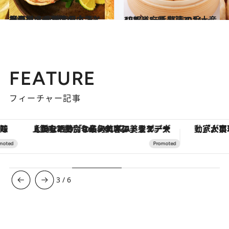
2015.1.12
カウンター10席の小さな居酒屋 心斎橋で日本酒と絶品揃いの酒菜を
グルメ
2014.11.29
47都道府県 怒涛の手土産リスト ～近畿篇2014～
グルメ
FEATURE
フィーチャー記事
【銀座で出合う最旬美容】美髪ケアや上質な眠り…セルフケアのアップデートから、特別な名入れギフトまで。大人のための「ReFa GINZA」クルーズ
3
/
6