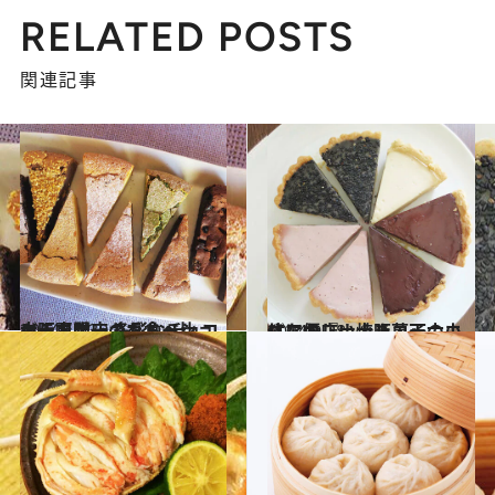
RELATED POSTS
関連記事
2014.11.30
大阪で唯一のガトーショコラ専門店 多彩なチョコレートケーキを食べ比べ！
グルメ
2014.9.28
体に優しい焼き菓子の小さなお店 大阪・天六エリアの『ナナハコ』
グルメ