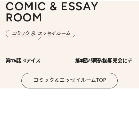
COMIC & ESSAY
ROOM
2026.7.30
第15話 アイス
2026.7.30
第8回「同人誌即売会にチャレンジ その2」
コミック＆エッセイルームTOP