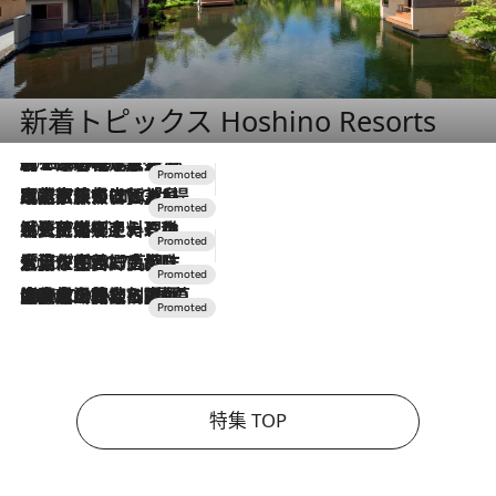
新着トピックス Hoshino Resorts
2026.8.7
【トンボの足水浴】ヒノキの香りに包まれて涼感マックス！約13℃の湧水かけ流しを避暑地「星野温泉 トンボの湯」で体験
2026.7.31
【ホテル帰省】という選択肢をOMOが提案。家族とほどよい距離を保つには「昼は実家、夜は気兼ねなくホテルで！」
2026.7.24
【夏限定ディナーコース】旬を迎える稚鮎や花ズッキーニなどをイタリア・トスカーナの郷土料理の手法で満喫！
2026.7.17
「土佐和ハーブかき氷」がOMO7高知に登場！生姜、山椒、大葉など目にも舌にも涼を呼ぶ郷土の味
2026.7.10
NEW OPEN！【界 草津】名湯の地に誕生。趣の異なる2種の温泉と上州ならではの会席・蕎麦割烹など美食を味わう究極の癒やし旅
特集 TOP