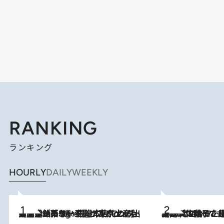
RANKING
ランキング
HOURLY
DAILY
WEEKLY
【間違いのない王道・東京土産】資生堂パーラー 銀座本店でのみ出会える銘菓5選《極上プディング・濃厚チーズケーキ・ボンボンショコラほか》
4 Hours Ago
2026.8.5
【阿川佐和子さんの年とる力】なぜ70代で始めた趣味は“こんなに楽しい”のか？ ピアノ、俳句…スランプに陥っても続けられる“ある秘訣”とは