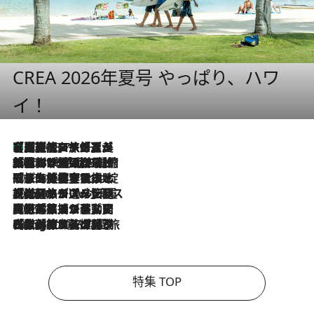
CREA 2026年夏号 やっぱり、ハワ
イ！
【厳選旅コスメ】「多機能アイテムがメイン！」旅好き美容エディターが選んだ夏旅ベストコスメを発表【Mサイズジップ】
2026.8.7
2026.8.6
「荷物が増えるほど旅ストレスは増す」美容ジャーナリストがたどり着いた最終結論。“化粧品を劇的に減らす”感動の凝縮美容とは
2026.8.6
「旅先には金髪ウィッグを持参」日本と同じメイクでは損してる!? 美容ジャーナリストが提案する“掟破りの旅美容”とは
2026.8.6
【厳選旅コスメ】「身軽さ＆UV対策重視！」ヘアアーティストshucoが選んだ夏旅ベストコスメを発表【Mサイズジップ】
2026.8.5
【厳選旅コスメ】国内をあちこち移動する河井菜摘が選んだ夏旅ベストコスメ発表！「リラックスアイテムはマスト」【Mサイズジップ】
2026.8.4
【厳選旅コスメ】「紫外線＆乾燥対策しながらメイク感も！」ヘア＆メイクGeorgeが選んだ夏旅ベストコスメを発表！【Mサイズジップ】
特集 TOP