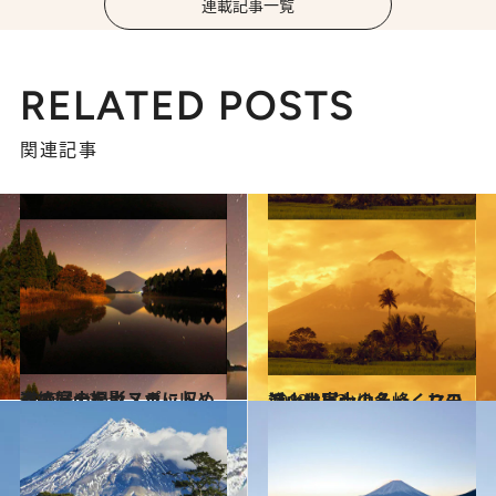
連載記事一覧
RELATED POSTS
関連記事
2013.11.3
逆さ富士をカメラに収める絶好の撮影スポット
旅＆お出かけ
2013.10.3
フィリピンの名峰、マヨン山は富士山そっくりの活火山
旅＆お出かけ