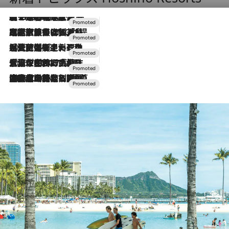
【トンボの足水浴】ヒノキの香りに包まれて涼感マックス！約13℃の湧水かけ流しを避暑地「星野温泉 トンボの湯」で体験
2026.8.7
2026.7.31
【ホテル帰省】という選択肢をOMOが提案。家族とほどよい距離を保つには「昼は実家、夜は気兼ねなくホテルで！」
2026.7.24
【夏限定ディナーコース】旬を迎える稚鮎や花ズッキーニなどをイタリア・トスカーナの郷土料理の手法で満喫！
2026.7.17
「土佐和ハーブかき氷」がOMO7高知に登場！生姜、山椒、大葉など目にも舌にも涼を呼ぶ郷土の味
2026.7.10
NEW OPEN！【界 草津】名湯の地に誕生。趣の異なる2種の温泉と上州ならではの会席・蕎麦割烹など美食を味わう究極の癒やし旅