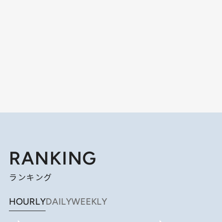
RANKING
ランキング
HOURLY
DAILY
WEEKLY