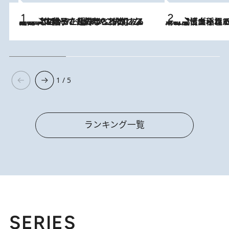
2026.8.5
【阿川佐和子さんの年とる力】なぜ70代で始めた趣味は“こんなに楽しい”のか？ ピアノ、俳句…スランプに陥っても続けられる“ある秘訣”とは
2026.8.5
下町風情あふれる台北屈指の人気エリア・大稲埕でセンスのいい台湾土産《ヴィン
1 / 5
ランキング一覧
SERIES