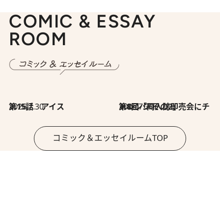
COMIC & ESSAY
ROOM
2026.7.30
第15話 アイス
2026.7.30
第8回「同人誌即売会にチャレンジ その2」
コミック＆エッセイルームTOP