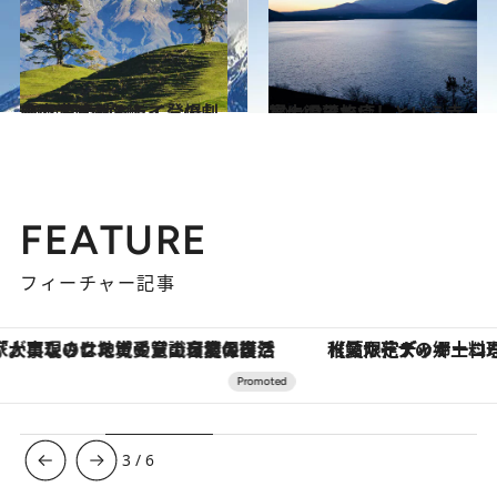
2014.9.25
『ラスト サムライ』の劇中に 富士山として登場した南半球の名峰
旅＆お出かけ
2014.3.7
富士の麓で癒しという幸福に浸る旅
旅＆お出かけ
FEATURE
フィーチャー記事
【夏限定ディナーコース】旬を迎える稚鮎や花ズッキーニなどをイタリア・トスカーナの郷土料理の手法で満喫！
【銀座で出合う最旬美容】美髪ケアや上質な眠
3
/
6