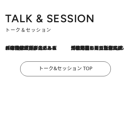
TALK & SESSION
トーク＆セッション
2026.8.3
「今後値上げがあるとすれば…」「リスクがあるのは今年の冬」エネルギー専門家が語る、ホルムズ海峡封鎖が家庭にもたらす“ある心配”
2026.8.3
「住宅建てられない…」「サーチャージ料の高値が続いている」ホルムズ海峡封鎖による影響はいつまで続く？《エネルギー専門家に聞く“どうなる日本の暮らし”》
トーク&セッション TOP