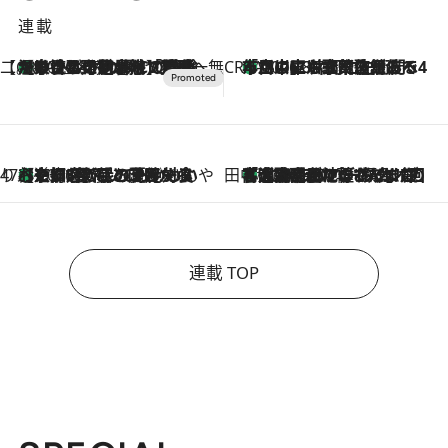
連載
【CREA×星野リゾート】唯一無二。癒しと発見が待つ場所へ
【トンボの足水浴】ヒノキの香りに包まれて涼感マックス！約13℃の湧水かけ流しを避暑地「星野温泉 トンボの湯」で体験
2026.8.7
CREA'S CHOICE
「立川にも歌舞伎があるんだよ」 片岡仁左衛門・市川中車ら豪華座組みで4年目の立川立飛歌舞伎へ
2026.8.7
47都道府県の手みやげ ひんやりスイーツで夏を満喫
【京都府】この夏絶対食べたい 冷やしておいしいおやつ3選 ひと口目から心を掴む新緑のテリーヌ
2026.8.7
田中稲の勝手に再ブーム
「湘南乃風に憧れて」観客大盛上がりの“タオル回し”に、ラッパー顔負けの高速歌唱まで…さだまさし（74）のアグレッシブすぎる現在地
2026.8.7
連載 TOP