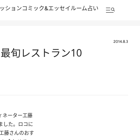
ッション
コミック&エッセイルーム
占い
2014.8.3
最旬レストラン10
ィネーター工藤
ました。ロコに
工藤さんのおす