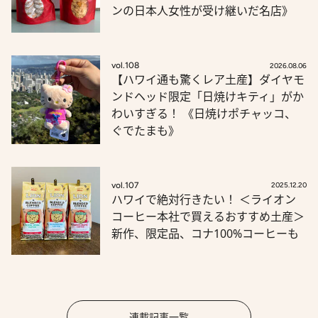
ンの日本人女性が受け継いだ名店》
vol.108
2026.08.06
【ハワイ通も驚くレア土産】ダイヤモ
ンドヘッド限定「日焼けキティ」がか
わいすぎる！ 《日焼けポチャッコ、
ぐでたまも》
vol.107
2025.12.20
ハワイで絶対行きたい！ ＜ライオン
コーヒー本社で買えるおすすめ土産＞
新作、限定品、コナ100%コーヒーも
連載記事一覧