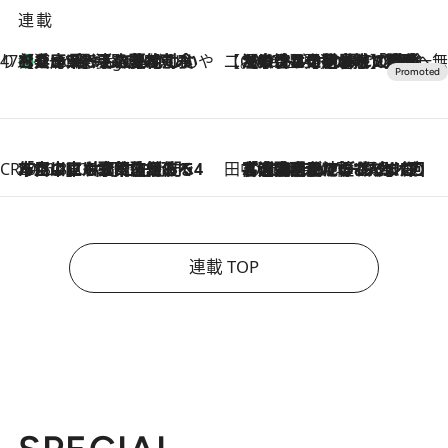
連載
47都道府県の手みやげ ひんやりスイーツで夏を満喫
【兵庫県】この夏絶対食べたい 冷やしておいしいおやつ3選 淡路島の恵みをジェラートに集約
8 Hours Ago
【CREA×星野リゾート】唯一無二。癒しと発見が待つ場所へ
2026.8.7
【トンボの足水浴】ヒノキの香りに包まれて涼感マックス！約13℃の湧水かけ流しを避暑地「星野温泉 トンボの湯」で体験
CREA'S CHOICE
2026.8.7
「立川にも歌舞伎があるんだよ」 片岡仁左衛門・市川中車ら豪華座組みで4年目の立川立飛歌舞伎へ
田中稲の勝手に再ブーム
2026.8.7
「湘南乃風に憧れて」観客大盛上がりの“タオル回し”に、ラッパー顔負けの高速歌唱まで…さだまさし（74）のアグレッシブすぎる現在地
連載 TOP