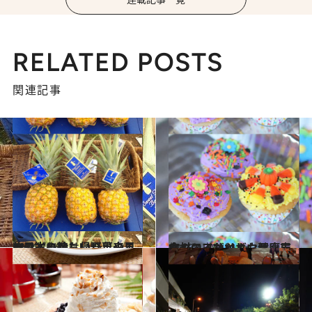
RELATED POSTS
関連記事
2014.1.19
ハワイの珍しい野菜や果物日本に持ち帰り出来るのはどれ？
旅＆お出かけ
2013.12.9
食材にこだわり。健康志向のスイーツとお豆腐屋さんのアサイボウル
旅＆お出かけ