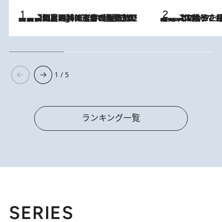
「最後に見られてよかった」上野動物園の東園パンダ舎が解体前に特別公開。8月16日まで延長されたパネル展と共に辿る“半世紀”のパンダ飼育《解体工事の図面あり》
8 Hours Ago
2026.8.5
【阿川佐和子さんの年とる力】なぜ70代で始めた趣味は“こんなに楽しい”のか？ ピアノ、俳句…スランプに陥っても続けられる“ある秘訣”とは
1 / 5
ランキング一覧
SERIES