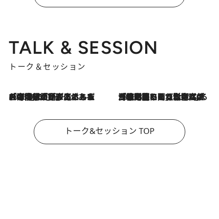
TALK & SESSION
トーク＆セッション
2026.8.3
「今後値上げがあるとすれば…」「リスクがあるのは今年の冬」エネルギー専門家が語る、ホルムズ海峡封鎖が家庭にもたらす“ある心配”
2026.8.3
「住宅建てられない…」「サーチャージ料の高値が続いている」ホルムズ海峡封鎖による影響はいつまで続く？《エネルギー専門家に聞く“どうなる日本の暮らし”》
トーク&セッション TOP