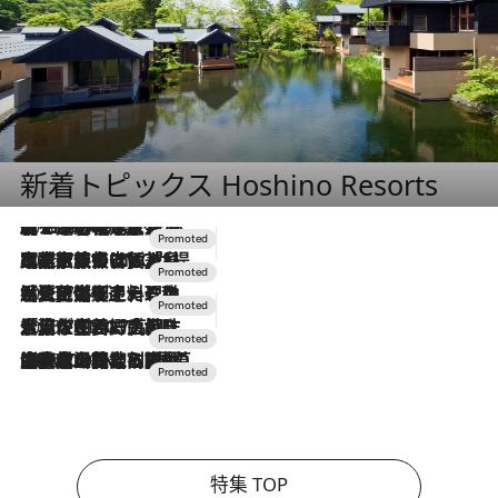
新着トピックス Hoshino Resorts
2026.8.7
【トンボの足水浴】ヒノキの香りに包まれて涼感マックス！約13℃の湧水かけ流しを避暑地「星野温泉 トンボの湯」で体験
2026.7.31
【ホテル帰省】という選択肢をOMOが提案。家族とほどよい距離を保つには「昼は実家、夜は気兼ねなくホテルで！」
2026.7.24
【夏限定ディナーコース】旬を迎える稚鮎や花ズッキーニなどをイタリア・トスカーナの郷土料理の手法で満喫！
2026.7.17
「土佐和ハーブかき氷」がOMO7高知に登場！生姜、山椒、大葉など目にも舌にも涼を呼ぶ郷土の味
2026.7.10
NEW OPEN！【界 草津】名湯の地に誕生。趣の異なる2種の温泉と上州ならではの会席・蕎麦割烹など美食を味わう究極の癒やし旅
特集 TOP