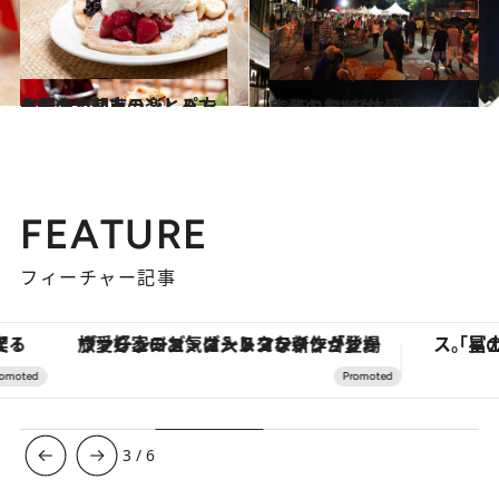
2013.11.23
人気のレストランとパンケーキ 朝市の楽しみ方も聞きました
旅＆お出かけ
2013.11.19
ナイトマーケットで“ハワイ発の旬”を体感！
旅＆お出かけ
FEATURE
フィーチャー記事
ヴァシュロン・コンスタンタン「オーヴァーシーズ・オートマティック」。旅愛好家のお気に入りコレクションから、ジェンダーレスな新作が登場
3
/
6