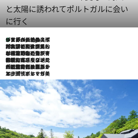
と太陽に誘われてポルトガルに会い
に行く
リスボンの絶品スイーツ「パステル・デ・ナタ」とは？ポルトガル伝統の奥深い世界へ
8 Hours Ago
2026.7.27
「私の祖国はポルトガル語です」国民的詩人フェルナンド・ペソアと、彼が愛した文学の街を歩く
2026.7.26
ポルトガル近海が育む極上の海の幸。キリリと冷えた白ワインと愉しむ、シーフード専門店の贅沢
2026.7.22
伝統の味をモダンに昇華。高感度な地元客が集う、リスボンの最旬ガストロノミー
2026.7.21
大航海時代の栄華から、震災、独裁、そして革命へ。ポルトガル・首都リスボンの石畳に刻まれた「歴史の光と影」
2026.7.13
エッセイ・ヤマザキマリ「慎ましくも美しき国 ポルトガル」