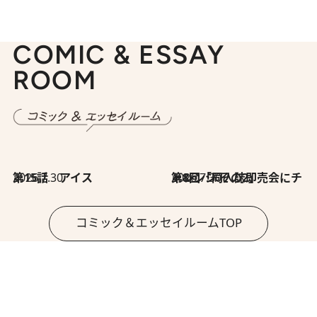
COMIC & ESSAY
ROOM
2026.7.30
第15話 アイス
2026.7.30
第8回「同人誌即売会にチャレンジ その2」
コミック＆エッセイルームTOP