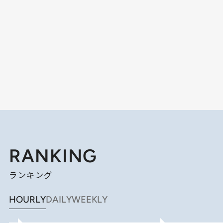
RANKING
ランキング
HOURLY
DAILY
WEEKLY