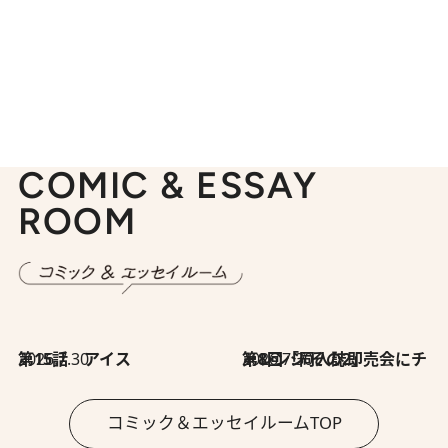
COMIC & ESSAY
ROOM
2026.7.30
第15話 アイス
2026.7.30
第8回「同人誌即売会にチャレンジ その2」
コミック＆エッセイルームTOP