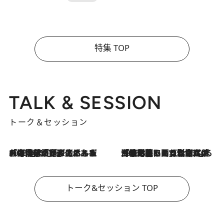
特集 TOP
TALK & SESSION
トーク＆セッション
2026.8.3
「今後値上げがあるとすれば…」「リスクがあるのは今年の冬」エネルギー専門家が語る、ホルムズ海峡封鎖が家庭にもたらす“ある心配”
2026.8.3
「住宅建てられない…」「サーチャージ料の高値が続いている」ホルムズ海峡封鎖による影響はいつまで続く？《エネルギー専門家に聞く“どうなる日本の暮らし”》
トーク&セッション TOP