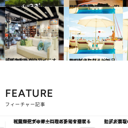
2013.11.1
部屋にハワイの花を飾ろうKCCのおすすめ花屋さん
旅＆お出かけ
2013.10.29
ハワイの主婦直伝！ ロコフード3分クッキングレシピ
旅＆お出かけ
2013.10.21
「アカクラハウス」「FLAG-J」がハワイにオープン！
旅＆お出かけ
2013.10.7
ハッピーになる3泊5日 ハワイスケジュール Day1
旅＆お出かけ
FEATURE
フィーチャー記事
「大事なのは地域の意識を変えること」。ロレックス賞受賞の自然保護活動家が実現させたナイジェリアの自然環境の復活
【銀座で出合う最旬美容】美髪ケアや上質な眠