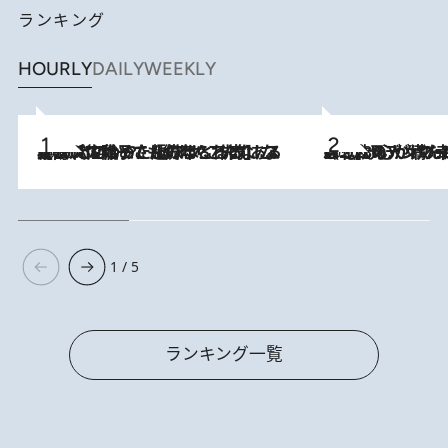
ランキング
HOURLY
DAILY
WEEKLY
2026.8.5
【阿川佐和子さんの年とる力】なぜ70代で始めた趣味は“こんなに楽しい”のか？ ピアノ、俳句…スランプに陥っても続けられる“ある秘訣”とは
2026.8.8
《北欧の人々の幸福度が高いのは…》元デンマーク親善大使が出会った“心が満たされる暮らし”「いいかげんにヒュッゲしなさい！」
1 / 5
ランキング一覧