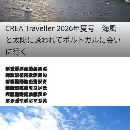
CREA Traveller 2026年夏号 海風
と太陽に誘われてポルトガルに会い
に行く
2026.8.8
リスボンの絶品スイーツ「パステル・デ・ナタ」とは？ポルトガル伝統の奥深い世界へ
2026.7.27
「私の祖国はポルトガル語です」国民的詩人フェルナンド・ペソアと、彼が愛した文学の街を歩く
2026.7.26
ポルトガル近海が育む極上の海の幸。キリリと冷えた白ワインと愉しむ、シーフード専門店の贅沢
2026.7.22
伝統の味をモダンに昇華。高感度な地元客が集う、リスボンの最旬ガストロノミー
2026.7.21
大航海時代の栄華から、震災、独裁、そして革命へ。ポルトガル・首都リスボンの石畳に刻まれた「歴史の光と影」
2026.7.13
エッセイ・ヤマザキマリ「慎ましくも美しき国 ポルトガル」