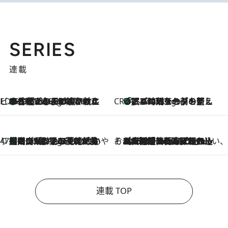
SERIES
連載
ビューティいいもの集め EDITORS' BEST
35℃超えの日の夜、枕にひと吹き！ BAUMのルームスプレーが、ひのきの香りで心まで解きほぐす
5 Hours Ago
CREA'S CHOICE
「眠る時刻をセットする」——眠りの前を整える、バルミューダの新しいアプローチ
5 Hours Ago
47都道府県の手みやげ ひんやりスイーツで夏を満喫
【岡山県】この夏絶対食べたい 冷やしておいしいおやつ3選 フルーツが主役のプリンやアイスが勢揃い
5 Hours Ago
そおだよおこの関西おいしい、おやつ紀行
2026.8.9
［大阪府箕面市］一皿一皿目の前で仕上げられる、料理を巧みに組み込んだアシェットデセールコース「ミチル アシェット デセール（Michiru assiette dessert）」
連載 TOP