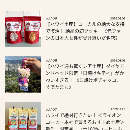
vol.109
2026.08.06
【ハワイ土産】ローカルの絶大な支持
で復活！ 絶品の幻クッキー《元ファ
ンの日本人女性が受け継いだ名店》
vol.108
2026.08.06
【ハワイ通も驚くレア土産】ダイヤモ
ンドヘッド限定「日焼けキティ」がか
わいすぎる！ 《日焼けポチャッコ、
ぐでたまも》
vol.107
2025.12.20
ハワイで絶対行きたい！ ＜ライオン
コーヒー本社で買えるおすすめ土産＞
新作、限定品、コナ100%コーヒーも