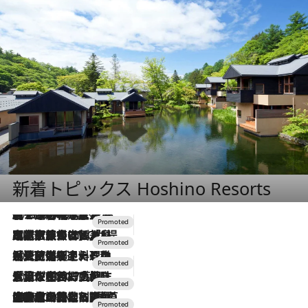
新着トピックス Hoshino Resorts
2026.8.7
【トンボの足水浴】ヒノキの香りに包まれて涼感マックス！約13℃の湧水かけ流しを避暑地「星野温泉 トンボの湯」で体験
2026.7.31
【ホテル帰省】という選択肢をOMOが提案。家族とほどよい距離を保つには「昼は実家、夜は気兼ねなくホテルで！」
2026.7.24
【夏限定ディナーコース】旬を迎える稚鮎や花ズッキーニなどをイタリア・トスカーナの郷土料理の手法で満喫！
2026.7.17
「土佐和ハーブかき氷」がOMO7高知に登場！生姜、山椒、大葉など目にも舌にも涼を呼ぶ郷土の味
2026.7.10
NEW OPEN！【界 草津】名湯の地に誕生。趣の異なる2種の温泉と上州ならではの会席・蕎麦割烹など美食を味わう究極の癒やし旅