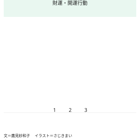
財運・開運行動
1
2
3
文＝鷹見紗和子 イラスト＝さじきまい