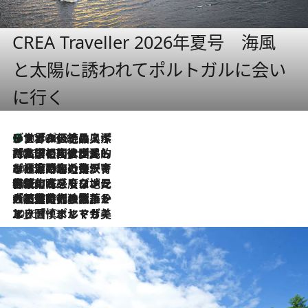
CREA Traveller 2026年夏号 海風
と太陽に誘われてポルトガルに会い
に行く
リスボンの絶品スイーツ「パステル・デ・ナタ」とは？ポルトガル伝統の奥深い世界へ
2026.8.8
2026.7.27
「私の祖国はポルトガル語です」国民的詩人フェルナンド・ペソアと、彼が愛した文学の街を歩く
2026.7.26
ポルトガル近海が育む極上の海の幸。キリリと冷えた白ワインと愉しむ、シーフード専門店の贅沢
2026.7.22
伝統の味をモダンに昇華。高感度な地元客が集う、リスボンの最旬ガストロノミー
2026.7.21
大航海時代の栄華から、震災、独裁、そして革命へ。ポルトガル・首都リスボンの石畳に刻まれた「歴史の光と影」
2026.7.13
エッセイ・ヤマザキマリ「慎ましくも美しき国 ポルトガル」