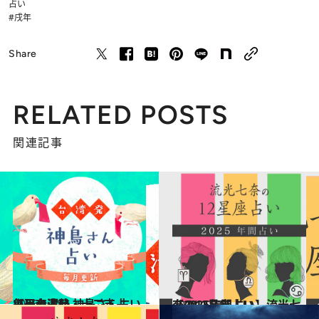
占い
#戌年
Share
RELATED POSTS
関連記事
2026.1.18
【干支占い・十二支占い】台湾発 神鳥さん占い毎月の運勢
占い
2024.12.13
【2025年間占い】流光七奈の12星座占い
占い