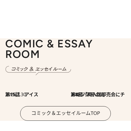
COMIC & ESSAY
ROOM
2026.7.30
第15話 アイス
2026.7.30
第8回「同人誌即売会にチャレンジ その2」
コミック＆エッセイルームTOP