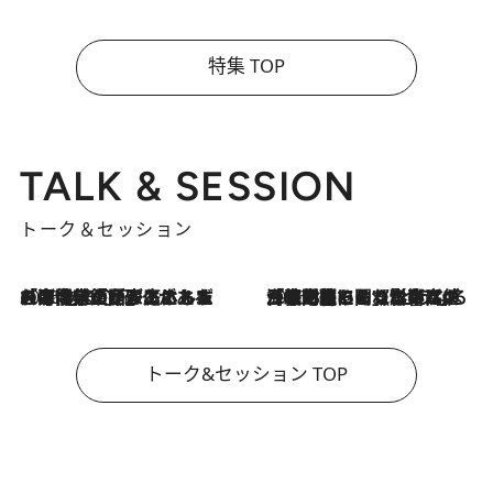
特集 TOP
TALK & SESSION
トーク＆セッション
2026.8.3
「今後値上げがあるとすれば…」「リスクがあるのは今年の冬」エネルギー専門家が語る、ホルムズ海峡封鎖が家庭にもたらす“ある心配”
2026.8.3
「住宅建てられない…」「サーチャージ料の高値が続いている」ホルムズ海峡封鎖による影響はいつまで続く？《エネルギー専門家に聞く“どうなる日本の暮らし”》
トーク&セッション TOP