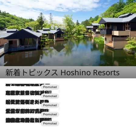
新着トピックス Hoshino Resorts
2026.8.7
【トンボの足水浴】ヒノキの香りに包まれて涼感マックス！約13℃の湧水かけ流しを避暑地「星野温泉 トンボの湯」で体験
2026.7.31
【ホテル帰省】という選択肢をOMOが提案。家族とほどよい距離を保つには「昼は実家、夜は気兼ねなくホテルで！」
2026.7.24
【夏限定ディナーコース】旬を迎える稚鮎や花ズッキーニなどをイタリア・トスカーナの郷土料理の手法で満喫！
2026.7.17
「土佐和ハーブかき氷」がOMO7高知に登場！生姜、山椒、大葉など目にも舌にも涼を呼ぶ郷土の味
2026.7.10
NEW OPEN！【界 草津】名湯の地に誕生。趣の異なる2種の温泉と上州ならではの会席・蕎麦割烹など美食を味わう究極の癒やし旅