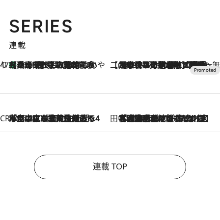
SERIES
連載
47都道府県の手みやげ ひんやりスイーツで夏を満喫
【兵庫県】この夏絶対食べたい 冷やしておいしいおやつ3選 淡路島の恵みをジェラートに集約
2026.8.8
【CREA×星野リゾート】唯一無二。癒しと発見が待つ場所へ
2026.8.7
【トンボの足水浴】ヒノキの香りに包まれて涼感マックス！約13℃の湧水かけ流しを避暑地「星野温泉 トンボの湯」で体験
CREA'S CHOICE
2026.8.7
「立川にも歌舞伎があるんだよ」 片岡仁左衛門・市川中車ら豪華座組みで4年目の立川立飛歌舞伎へ
田中稲の勝手に再ブーム
2026.8.7
「湘南乃風に憧れて」観客大盛上がりの“タオル回し”に、ラッパー顔負けの高速歌唱まで…さだまさし（74）のアグレッシブすぎる現在地
連載 TOP