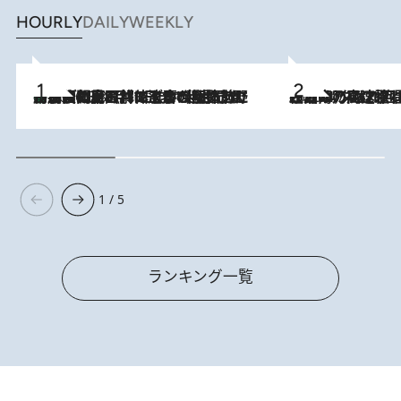
HOURLY
DAILY
WEEKLY
「最後に見られてよかった」上野動物園の東園パンダ舎が解体前に特別公開。8月16日まで延長されたパネル展と共に辿る“半世紀”のパンダ飼育《解体工事の図面あり》
2026.8.8
2026.8.7
「湘南乃風に憧れて」観客大盛上がりの“タオル回し”に、ラッパー顔負けの高速歌唱まで…さだまさし（74）のアグレッシブすぎる現在地
1 / 5
ランキング一覧