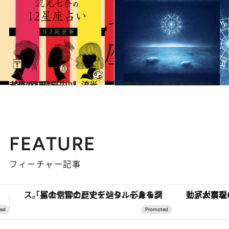
2026.7.29
【月2回更新 占い】流光七奈の12星座占い
占い
2020.11.16
心理占星術研究家・岡本翔子による心理占星術入門
ライフスタイル
FEATURE
フィーチャー記事
「大事なのは地域の意識を変えること」。ロレックス賞受賞の自然保護活動家が実現させたナイジェリアの自然環境の復活