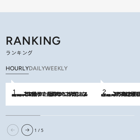
RANKING
ランキング
HOURLY
DAILY
WEEKLY
2026.8.5
【阿川佐和子さんの年とる力】なぜ70代で始めた趣味は“こんなに楽しい”のか？ ピアノ、俳句…スランプに陥っても続けられる“ある秘訣”とは
2026.8.7
「湘南乃風に憧れて」観客大盛上がりの“タオル回し”に、ラッパー顔負けの高速歌唱まで…さだまさし（74）のアグレッシブすぎる現在地
1 / 5