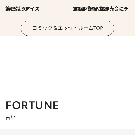
2026.7.30
第15話 アイス
2026.7.30
第8回「同人誌即売会にチャレンジ その2」
コミック＆エッセイルームTOP
FORTUNE
占い