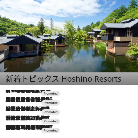
新着トピックス Hoshino Resorts
【トンボの足水浴】ヒノキの香りに包まれて涼感マックス！約13℃の湧水かけ流しを避暑地「星野温泉 トンボの湯」で体験
2026.8.7
2026.7.31
【ホテル帰省】という選択肢をOMOが提案。家族とほどよい距離を保つには「昼は実家、夜は気兼ねなくホテルで！」
2026.7.24
【夏限定ディナーコース】旬を迎える稚鮎や花ズッキーニなどをイタリア・トスカーナの郷土料理の手法で満喫！
2026.7.17
「土佐和ハーブかき氷」がOMO7高知に登場！生姜、山椒、大葉など目にも舌にも涼を呼ぶ郷土の味
2026.7.10
NEW OPEN！【界 草津】名湯の地に誕生。趣の異なる2種の温泉と上州ならではの会席・蕎麦割烹など美食を味わう究極の癒やし旅