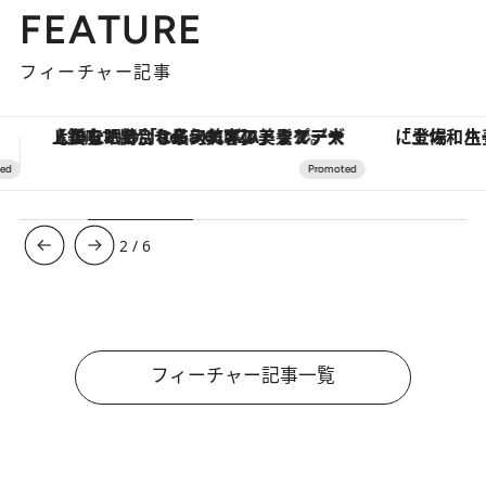
FEATURE
フィーチャー記事
「土佐和ハーブかき氷」がOMO7高知に登場！生姜、山椒、大葉など目にも舌にも涼を呼ぶ郷土の味
【夏限定ディナーコース】旬を迎
3
/
6
フィーチャー記事一覧