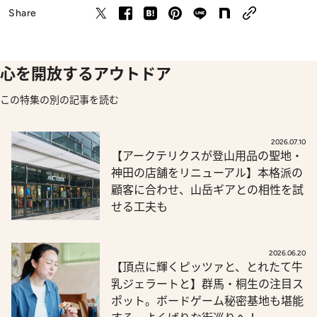
Share
心を開放するアウトドア
この特集の別の記事を読む
2026.07.10
【アークテリクスが登山用品の聖地・
神田の店舗をリニューアル】本格派の
顧客に合わせ、山岳ギアとの相性を試
せる工夫も
2026.06.20
【頂点に輝くピッツァと、とれたて牛
乳ジェラートと】群馬・桐生の注目ス
ポット。ボードゲーム秘密基地も堪能