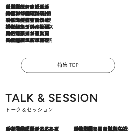
【厳選旅コスメ】「多機能アイテムがメイン！」旅好き美容エディターが選んだ夏旅ベストコスメを発表【Mサイズジップ】
2026.8.7
2026.8.6
「荷物が増えるほど旅ストレスは増す」美容ジャーナリストがたどり着いた最終結論。“化粧品を劇的に減らす”感動の凝縮美容とは
2026.8.6
「旅先には金髪ウィッグを持参」日本と同じメイクでは損してる!? 美容ジャーナリストが提案する“掟破りの旅美容”とは
2026.8.6
【厳選旅コスメ】「身軽さ＆UV対策重視！」ヘアアーティストshucoが選んだ夏旅ベストコスメを発表【Mサイズジップ】
2026.8.5
【厳選旅コスメ】国内をあちこち移動する河井菜摘が選んだ夏旅ベストコスメ発表！「リラックスアイテムはマスト」【Mサイズジップ】
2026.8.4
【厳選旅コスメ】「紫外線＆乾燥対策しながらメイク感も！」ヘア＆メイクGeorgeが選んだ夏旅ベストコスメを発表！【Mサイズジップ】
特集 TOP
TALK & SESSION
トーク＆セッション
2026.8.3
「今後値上げがあるとすれば…」「リスクがあるのは今年の冬」エネルギー専門家が語る、ホルムズ海峡封鎖が家庭にもたらす“ある心配”
2026.8.3
「住宅建てられない…」「サーチャージ料の高値が続いている」ホルムズ海峡封鎖による影響はいつまで続く？《エネルギー専門家に聞く“どうなる日本の暮らし”》