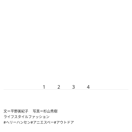
1
2
3
4
文＝平野美紀子 写真＝杉山秀樹
ライフスタイル
ファッション
#ヘリーハンセン
#アニエスベー
#アウトドア