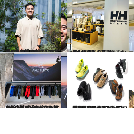
2023.11.30
海も山も楽しみ尽くす！ 「ヘリーハンセン」のアウトドア好き 社員が日常使いする愛用品は？
ライフスタイル
2024.4.25
葉山の自然を楽しむすべてが揃う！ 「ヘリーハンセン」ショップ探訪
ライフスタイル
2024.12.7
【新宿駅の目の前！】国内最大級の品揃えに、初のコンシェルジュサービスも。フィールドの玄関口を目指す「アークテリクス 新宿ブランドストア 」がオープン
ライフスタイル
2024.11.25
秋冬アウトドア、どんな靴を履こうか迷ったら…ずっと使い続けられる、厳選のシューズ7選【プロが選ぶ50の名品～シューズ編～】
ライフスタイル