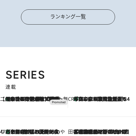
ランキング一覧
SERIES
連載
【CREA×星野リゾート】唯一無二。癒しと発見が待つ場所へ
【トンボの足水浴】ヒノキの香りに包まれて涼感マックス！約13℃の湧水かけ流しを避暑地「星野温泉 トンボの湯」で体験
2026.8.7
CREA'S CHOICE
「立川にも歌舞伎があるんだよ」 片岡仁左衛門・市川中車ら豪華座組みで4年目の立川立飛歌舞伎へ
2026.8.7
47都道府県の手みやげ ひんやりスイーツで夏を満喫
【京都府】この夏絶対食べたい 冷やしておいしいおやつ3選 ひと口目から心を掴む新緑のテリーヌ
2026.8.7
田中稲の勝手に再ブーム
2026.8.7
「湘南乃風に憧れて」観客大盛上がりの“タオル回し”に、ラッパー顔負けの高速歌唱まで…さだまさし（74）のアグレッシブすぎる現在地