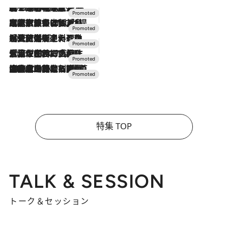
2026.8.7
【トンボの足水浴】ヒノキの香りに包まれて涼感マックス！約13℃の湧水かけ流しを避暑地「星野温泉 トンボの湯」で体験
2026.7.31
【ホテル帰省】という選択肢をOMOが提案。家族とほどよい距離を保つには「昼は実家、夜は気兼ねなくホテルで！」
2026.7.24
【夏限定ディナーコース】旬を迎える稚鮎や花ズッキーニなどをイタリア・トスカーナの郷土料理の手法で満喫！
2026.7.17
「土佐和ハーブかき氷」がOMO7高知に登場！生姜、山椒、大葉など目にも舌にも涼を呼ぶ郷土の味
2026.7.10
NEW OPEN！【界 草津】名湯の地に誕生。趣の異なる2種の温泉と上州ならではの会席・蕎麦割烹など美食を味わう究極の癒やし旅
特集 TOP
TALK & SESSION
トーク＆セッション