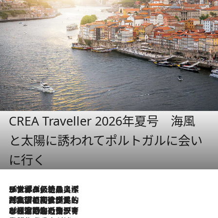
CREA Traveller 2026年夏号 海風
と太陽に誘われてポルトガルに会い
に行く
2026.8.8
リスボンの絶品スイーツ「パステル・デ・ナタ」とは？ポルトガル伝統の奥深い世界へ
2026.7.27
「私の祖国はポルトガル語です」国民的詩人フェルナンド・ペソアと、彼が愛した文学の街を歩く
2026.7.26
ポルトガル近海が育む極上の海の幸。キリリと冷えた白ワインと愉しむ、シーフード専門店の贅沢