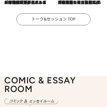
2026.8.3
「今後値上げがあるとすれば…」「リスクがあるのは今年の冬」エネルギー専門家が語る、ホルムズ海峡封鎖が家庭にもたらす“ある心配”
2026.8.3
「住宅建てられない…」「サーチャージ料の高値が続いている」ホルムズ海峡封鎖による影響はいつまで続く？《エネルギー専門家に聞く“どうなる日本の暮らし”》
トーク&セッション TOP
COMIC & ESSAY
ROOM