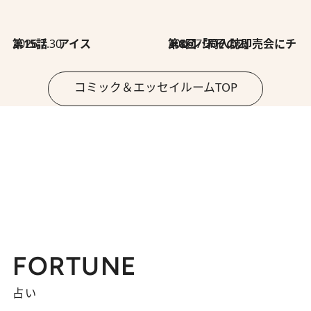
2026.7.30
第15話 アイス
2026.7.30
第8回「同人誌即売会にチャレンジ その2」
コミック＆エッセイルームTOP
FORTUNE
占い