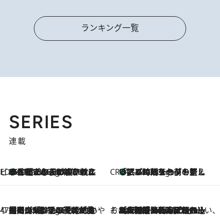
ランキング一覧
SERIES
連載
ビューティいいもの集め EDITORS' BEST
35℃超えの日の夜、枕にひと吹き！ BAUMのルームスプレーが、ひのきの香りで心まで解きほぐす
2 Hours Ago
CREA'S CHOICE
「眠る時刻をセットする」——眠りの前を整える、バルミューダの新しいアプローチ
2 Hours Ago
47都道府県の手みやげ ひんやりスイーツで夏を満喫
【岡山県】この夏絶対食べたい 冷やしておいしいおやつ3選 フルーツが主役のプリンやアイスが勢揃い
2 Hours Ago
そおだよおこの関西おいしい、おやつ紀行
2026.8.9
［大阪府箕面市］一皿一皿目の前で仕上げられる、料理を巧みに組み込んだアシェットデセールコース「ミチル アシェット デセール（Michiru assiette dessert）」