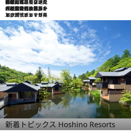
2026.7.22
伝統の味をモダンに昇華。高感度な地元客が集う、リスボンの最旬ガストロノミー
2026.7.21
大航海時代の栄華から、震災、独裁、そして革命へ。ポルトガル・首都リスボンの石畳に刻まれた「歴史の光と影」
2026.7.13
エッセイ・ヤマザキマリ「慎ましくも美しき国 ポルトガル」
新着トピックス Hoshino Resorts