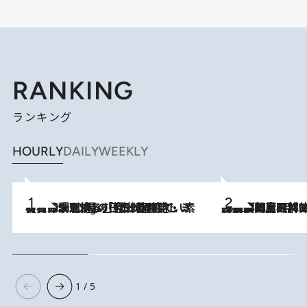
RANKING
ランキング
HOURLY
DAILY
WEEKLY
【大分・別府】「今一番おいしい食材を調理する」1日2組限定・ミシュラン2ツ星の日本料理店で、素材と四季を愉しむ極上の時間
3 Hours Ago
2026.8.8
「最後に見られてよかった」上野動物園の東園パンダ舎が解体前に特別公開。8月16日まで延長されたパネル展と共に辿る“半世紀”のパンダ飼育《解体工事の図面あり》
1 / 5