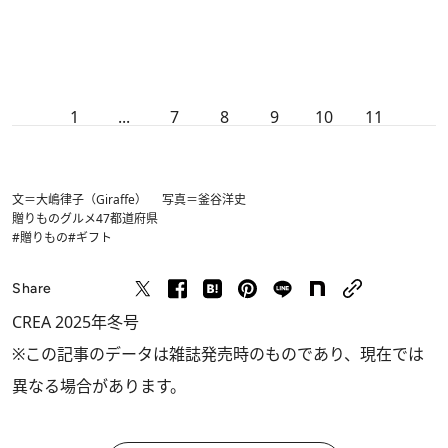
1
...
7
8
9
10
11
文＝大嶋律子（Giraffe） 写真＝釜谷洋史
贈りもの
グルメ
47都道府県
#贈りもの
#ギフト
Share
CREA 2025年冬号
※この記事のデータは雑誌発売時のものであり、現在では
異なる場合があります。