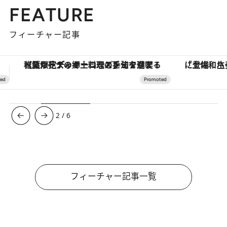
FEATURE
フィーチャー記事
「土佐和ハーブかき氷」がOMO7高知に登場！生姜、山椒、大葉など目にも舌にも涼を呼ぶ郷土の味
3
/
6
フィーチャー記事一覧