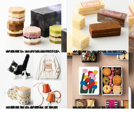
2024.12.27
【画像】47都道府県「手土産グルメ」2025 “東日本の旨いもの”を総まとめ
グルメ
2024.12.27
【画像】47都道府県「手土産グルメ」2025 “西日本の旨いもの”を総まとめ
グルメ
2024.12.29
【贈りもの上手の「ベストギフト」10選】ふわもこルームウェアから天国の香りのようなバスソルト、革製のダルマまで!?
ライフスタイル
2024.12.6
永久保存版【間違いのない「クッキー缶」10選】味もデザインも一流！ ギフトにも、自分のご褒美にも。
グルメ