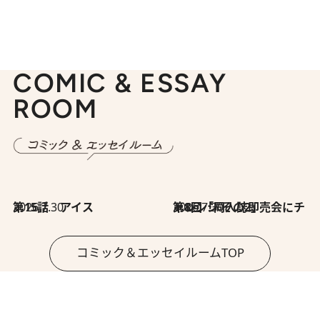
COMIC & ESSAY
ROOM
2026.7.30
第15話 アイス
2026.7.30
第8回「同人誌即売会にチャレンジ その2」
コミック＆エッセイルームTOP