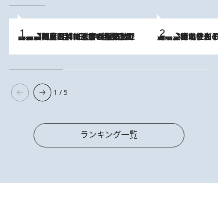
2026.8.8
「最後に見られてよかった」上野動物園の東園パンダ舎が解体前に特別公開。8月16日まで延長されたパネル展と共に辿る“半世紀”のパンダ飼育《解体工事の図面あり》
2026.8.3
《「文士の子ども被害者の会」発足！》阿川佐和子（72）が語る遠藤周作に北杜夫、劇作家・矢代静一の子どもたちの“文豪プライベート事件簿”
1 / 5
ランキング一覧