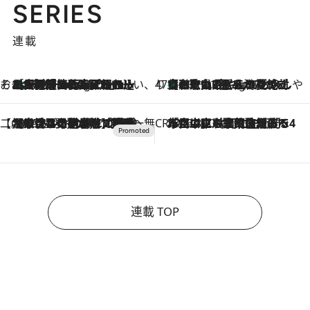
SERIES
連載
そおだよおこの関西おいしい、おやつ紀行
［大阪府箕面市］一皿一皿目の前で仕上げられる、料理を巧みに組み込んだアシェットデセールコース「ミチル アシェット デセール（Michiru assiette dessert）」
10 Hours Ago
47都道府県の手みやげ ひんやりスイーツで夏を満喫
【和歌山県】この夏絶対食べたい 冷やしておいしいおやつ3選 みかんがごろっと丸ごと入ったジュレ
10 Hours Ago
【CREA×星野リゾート】唯一無二。癒しと発見が待つ場所へ
2026.8.7
【トンボの足水浴】ヒノキの香りに包まれて涼感マックス！約13℃の湧水かけ流しを避暑地「星野温泉 トンボの湯」で体験
CREA'S CHOICE
2026.8.7
「立川にも歌舞伎があるんだよ」 片岡仁左衛門・市川中車ら豪華座組みで4年目の立川立飛歌舞伎へ
連載 TOP