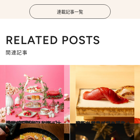
連載記事一覧
RELATED POSTS
関連記事
2024.12.24
【いちごフェア2025 part1】今年もいよいよシーズン到来！ いちご大満喫の王道アフタヌーンティー5選
旅＆お出かけ
2024.12.10
大阪・堂島に堂々誕生！ アーバンラグジュアリーの新たなアイコン「フォーシーズンズホテル大阪」
旅＆お出かけ