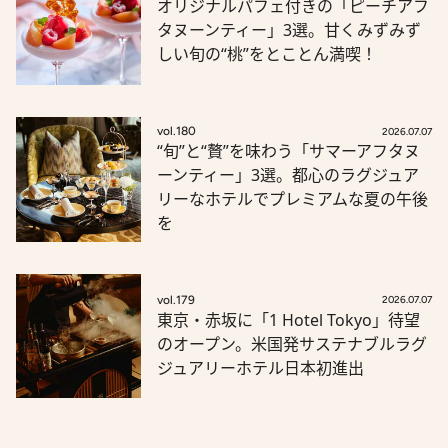
オリジナルパフェ付きの「ピーチアフ
タヌーンティー」3選。甘くみずみず
しい旬の“桃”をとことん満喫！
vol.180
2026.07.07
“旬”と“贅”を味わう「サマーアフタヌ
ーンティー」3選。都心のラグジュア
リーなホテルでプレミアムな夏の午後
を
vol.179
2026.07.07
東京・赤坂に「1 Hotel Tokyo」待望
のオープン。米国発サステナブルラグ
ジュアリーホテル日本初進出