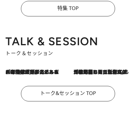
特集 TOP
TALK & SESSION
トーク＆セッション
2026.8.3
「今後値上げがあるとすれば…」「リスクがあるのは今年の冬」エネルギー専門家が語る、ホルムズ海峡封鎖が家庭にもたらす“ある心配”
2026.8.3
「住宅建てられない…」「サーチャージ料の高値が続いている」ホルムズ海峡封鎖による影響はいつまで続く？《エネルギー専門家に聞く“どうなる日本の暮らし”》
トーク&セッション TOP