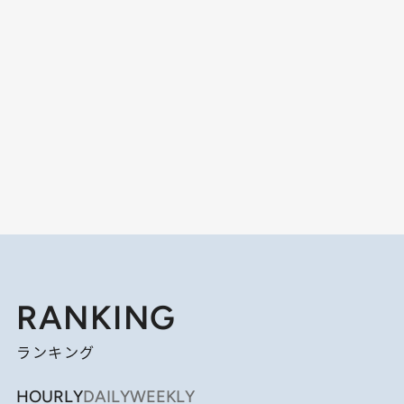
RANKING
ランキング
HOURLY
DAILY
WEEKLY