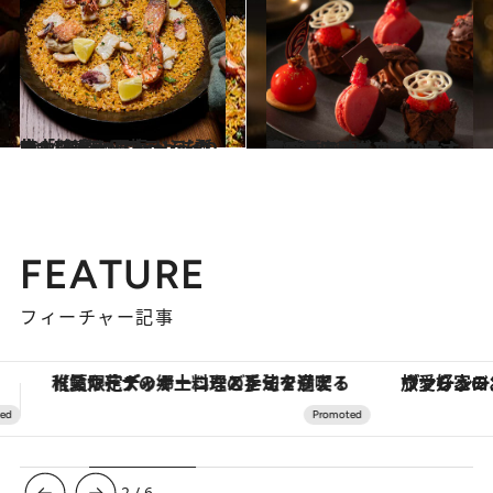
2024.12.3
“fav”のハイエンドライン、新ホテルブランド誕生！ 糸島と石垣、ふたつの「seven x seven」の魅力に迫る
旅＆お出かけ
2024.11.26
寒い冬にほっこりと。ホリデーシーズンにも最適！ 香り高く甘やかなショコラアフタヌーンティー3選
旅＆お出かけ
FEATURE
フィーチャー記事
ヴァシュロン・コンスタンタン「オーヴァーシーズ・オートマティック」。旅愛好家のお気に入りコレクションから、ジェンダーレスな新作が登場
【銀座で出合う最旬美容】美髪ケアや上質な眠
3
/
6