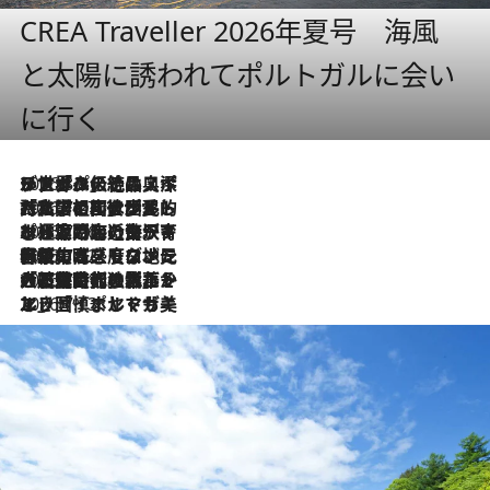
CREA Traveller 2026年夏号 海風
と太陽に誘われてポルトガルに会い
に行く
2026.8.8
リスボンの絶品スイーツ「パステル・デ・ナタ」とは？ポルトガル伝統の奥深い世界へ
2026.7.27
「私の祖国はポルトガル語です」国民的詩人フェルナンド・ペソアと、彼が愛した文学の街を歩く
2026.7.26
ポルトガル近海が育む極上の海の幸。キリリと冷えた白ワインと愉しむ、シーフード専門店の贅沢
2026.7.22
伝統の味をモダンに昇華。高感度な地元客が集う、リスボンの最旬ガストロノミー
2026.7.21
大航海時代の栄華から、震災、独裁、そして革命へ。ポルトガル・首都リスボンの石畳に刻まれた「歴史の光と影」
2026.7.13
エッセイ・ヤマザキマリ「慎ましくも美しき国 ポルトガル」