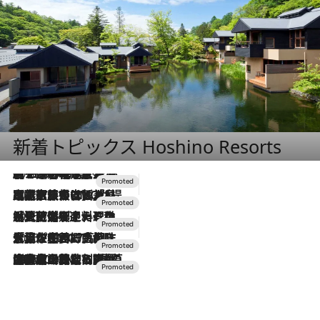
新着トピックス Hoshino Resorts
2026.8.7
【トンボの足水浴】ヒノキの香りに包まれて涼感マックス！約13℃の湧水かけ流しを避暑地「星野温泉 トンボの湯」で体験
2026.7.31
【ホテル帰省】という選択肢をOMOが提案。家族とほどよい距離を保つには「昼は実家、夜は気兼ねなくホテルで！」
2026.7.24
【夏限定ディナーコース】旬を迎える稚鮎や花ズッキーニなどをイタリア・トスカーナの郷土料理の手法で満喫！
2026.7.17
「土佐和ハーブかき氷」がOMO7高知に登場！生姜、山椒、大葉など目にも舌にも涼を呼ぶ郷土の味
2026.7.10
NEW OPEN！【界 草津】名湯の地に誕生。趣の異なる2種の温泉と上州ならではの会席・蕎麦割烹など美食を味わう究極の癒やし旅