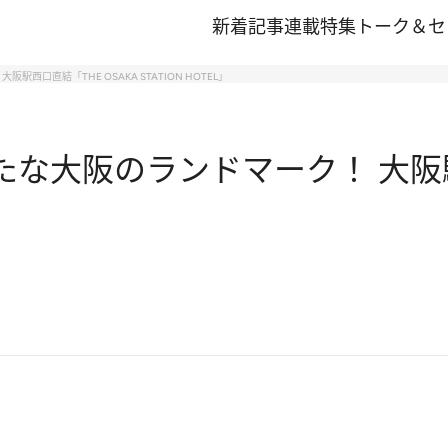
新着記事
連載
特集
トーク＆セ
西口直結「THE OSAKA STATION HOTEL」
たな大阪のランドマーク！ 大阪駅西