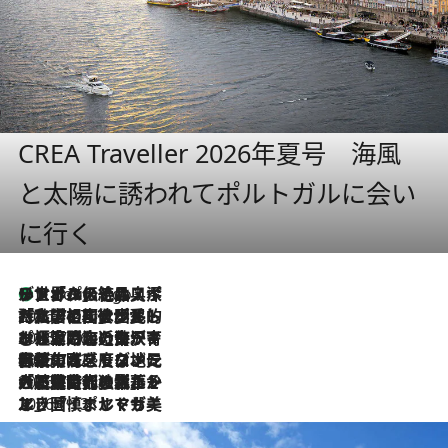
CREA Traveller 2026年夏号 海風
と太陽に誘われてポルトガルに会い
に行く
リスボンの絶品スイーツ「パステル・デ・ナタ」とは？ポルトガル伝統の奥深い世界へ
2 Hours Ago
2026.7.27
「私の祖国はポルトガル語です」国民的詩人フェルナンド・ペソアと、彼が愛した文学の街を歩く
2026.7.26
ポルトガル近海が育む極上の海の幸。キリリと冷えた白ワインと愉しむ、シーフード専門店の贅沢
2026.7.22
伝統の味をモダンに昇華。高感度な地元客が集う、リスボンの最旬ガストロノミー
2026.7.21
大航海時代の栄華から、震災、独裁、そして革命へ。ポルトガル・首都リスボンの石畳に刻まれた「歴史の光と影」
2026.7.13
エッセイ・ヤマザキマリ「慎ましくも美しき国 ポルトガル」