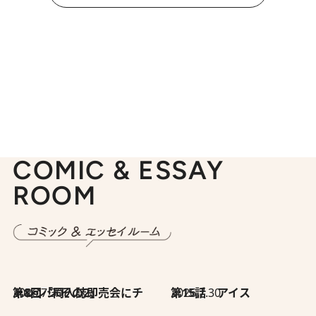
COMIC & ESSAY
ROOM
2026.7.30
第8回「同人誌即売会にチャレンジ その2」
2026.7.30
第15話 アイス