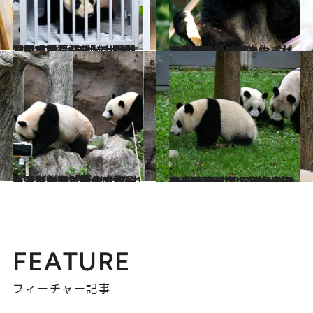
2024.10.6
【初めから読む】上野動物園のリーリー・シンシンが帰国 1年半で半減した日本で暮らすパンダたちの“これから”
カルチャー
2024.8.28
高血圧のシンシンの「パンダ団子」は黄身抜き、双子の生活は別々に…上野動物園の“親子パンダ4頭”の今
ライフスタイル
2024.4.13
上野動物園で暮らす双子パンダが2歳で離ればなれに。シャオシャオのトレードマーク「緑のライン」は!?
ライフスタイル
2024.3.17
シャンシャンの狂犬病ワクチン接種に 父親リーリーの精液保存、妊娠＆出産 獣医師が担うパンダの未来
カルチャー
FEATURE
フィーチャー記事