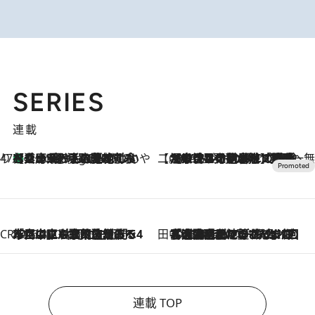
SERIES
連載
47都道府県の手みやげ ひんやりスイーツで夏を満喫
【兵庫県】この夏絶対食べたい 冷やしておいしいおやつ3選 淡路島の恵みをジェラートに集約
2 Hours Ago
【CREA×星野リゾート】唯一無二。癒しと発見が待つ場所へ
2026.8.7
【トンボの足水浴】ヒノキの香りに包まれて涼感マックス！約13℃の湧水かけ流しを避暑地「星野温泉 トンボの湯」で体験
CREA'S CHOICE
2026.8.7
「立川にも歌舞伎があるんだよ」 片岡仁左衛門・市川中車ら豪華座組みで4年目の立川立飛歌舞伎へ
田中稲の勝手に再ブーム
2026.8.7
「湘南乃風に憧れて」観客大盛上がりの“タオル回し”に、ラッパー顔負けの高速歌唱まで…さだまさし（74）のアグレッシブすぎる現在地
連載 TOP