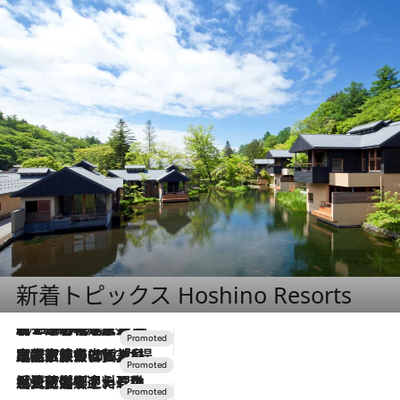
新着トピックス Hoshino Resorts
2026.8.7
【トンボの足水浴】ヒノキの香りに包まれて涼感マックス！約13℃の湧水かけ流しを避暑地「星野温泉 トンボの湯」で体験
2026.7.31
【ホテル帰省】という選択肢をOMOが提案。家族とほどよい距離を保つには「昼は実家、夜は気兼ねなくホテルで！」
2026.7.24
【夏限定ディナーコース】旬を迎える稚鮎や花ズッキーニなどをイタリア・トスカーナの郷土料理の手法で満喫！