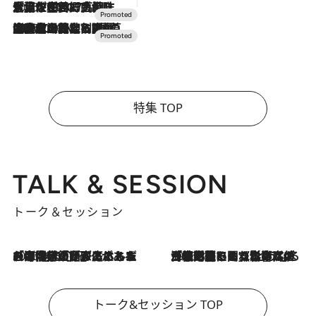
2026.7.17
「土佐和ハーブかき氷」がOMO7高知に登場！生姜、山椒、大葉など目にも舌にも涼を呼ぶ郷土の味
2026.7.10
NEW OPEN！【界 草津】名湯の地に誕生。趣の異なる2種の温泉と上州ならではの会席・蕎麦割烹など美食を味わう究極の癒やし旅
特集 TOP
TALK & SESSION
トーク＆セッション
2026.8.3
「今後値上げがあるとすれば…」「リスクがあるのは今年の冬」エネルギー専門家が語る、ホルムズ海峡封鎖が家庭にもたらす“ある心配”
2026.8.3
「住宅建てられない…」「サーチャージ料の高値が続いている」ホルムズ海峡封鎖による影響はいつまで続く？《エネルギー専門家に聞く“どうなる日本の暮らし”》
トーク&セッション TOP