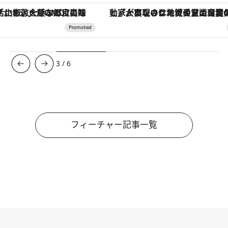
「大事なのは地域の意識を変えること」。ロレックス賞受賞の自然保護活動家が実現させたナイジェリアの自然環境の復活
【夏限定ディナーコース】旬を迎
3
/
6
フィーチャー記事一覧