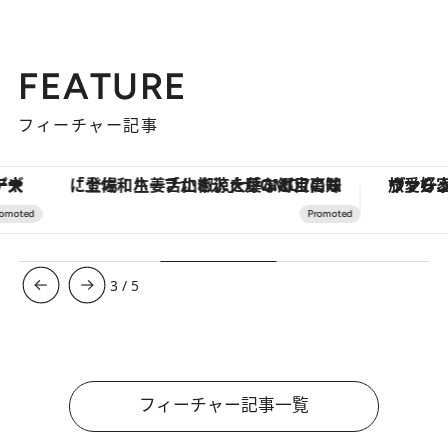
FEATURE
フィーチャー記事
「土佐和ハーブかき氷」がOMO7高知に登場！生姜、山椒、大葉など目にも舌にも涼を呼ぶ郷土の味
ヴァシュロン・コンスタンタン
3
/
5
フィーチャー記事一覧