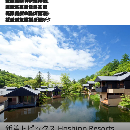
【厳選旅コスメ】「身軽さ＆UV対策重視！」ヘアアーティストshucoが選んだ夏旅ベストコスメを発表【Mサイズジップ】
2026.8.6
2026.8.5
【厳選旅コスメ】国内をあちこち移動する河井菜摘が選んだ夏旅ベストコスメ発表！「リラックスアイテムはマスト」【Mサイズジップ】
2026.8.4
【厳選旅コスメ】「紫外線＆乾燥対策しながらメイク感も！」ヘア＆メイクGeorgeが選んだ夏旅ベストコスメを発表！【Mサイズジップ】
2026.8.3
【厳選旅コスメ】「保湿もタイパ重視！」“サウナ好き”タレント清水みさとが愛用する夏旅ベストコスメを発表！【Mサイズジップ】
新着トピックス Hoshino Resorts