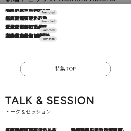
2026.7.31
【ホテル帰省】という選択肢をOMOが提案。家族とほどよい距離を保つには「昼は実家、夜は気兼ねなくホテルで！」
2026.7.24
【夏限定ディナーコース】旬を迎える稚鮎や花ズッキーニなどをイタリア・トスカーナの郷土料理の手法で満喫！
2026.7.17
「土佐和ハーブかき氷」がOMO7高知に登場！生姜、山椒、大葉など目にも舌にも涼を呼ぶ郷土の味
2026.7.10
NEW OPEN！【界 草津】名湯の地に誕生。趣の異なる2種の温泉と上州ならではの会席・蕎麦割烹など美食を味わう究極の癒やし旅
特集 TOP
TALK & SESSION
トーク＆セッション
2026.8.3
「今後値上げがあるとすれば…」「リスクがあるのは今年の冬」エネルギー専門家が語る、ホルムズ海峡封鎖が家庭にもたらす“ある心配”
2026.8.3
「住宅建てられない…」「サーチャージ料の高値が続いている」ホルムズ海峡封鎖による影響はいつまで続く？《エネルギー専門家に聞く“どうなる日本の暮らし”》