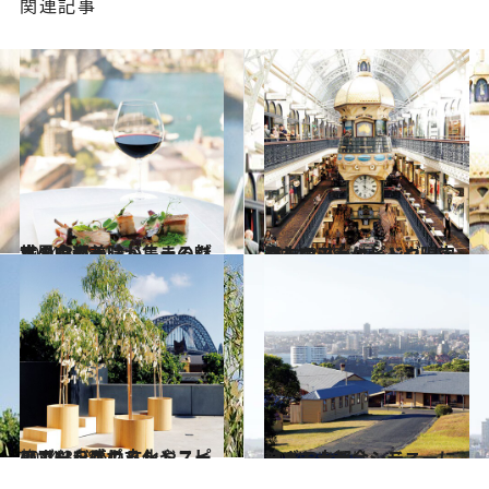
関連記事
2014.3.28
世界中の美味が集まる魅惑の食都 シドニーのグルメを巡る
旅＆お出かけ
2014.3.28
最古のアーケードや限定マーケット シドニーで楽しいショッピング
旅＆お出かけ
2014.3.28
アボリジニの文化やスピリッツを感じるシドニーのアートスポット
旅＆お出かけ
2014.3.28
リゾート派、シティ派？ 大都会シドニーに泊まる
旅＆お出かけ