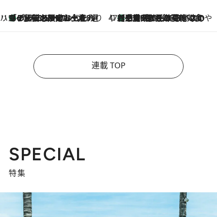
ハワイ賢者 リサのお気に入りリスト
あの伝説の限定トートも！ リニューアルした「ディーン＆デルーカ ハワイ」で必須のお土産8選
2026.8.6
47都道府県の手みやげ ひんやりスイーツで夏を満喫
【三重県】この夏絶対食べたい 冷やしておいしいおやつ3選 お餅×アイスの新感覚スイーツ
2026.8.6
連載 TOP
SPECIAL
特集