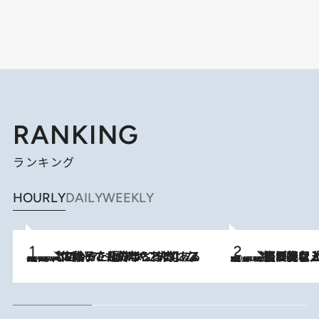
RANKING
ランキング
HOURLY
DAILY
WEEKLY
2026.8.5
【阿川佐和子さんの年とる力】なぜ70代で始めた趣味は“こんなに楽しい”のか？ ピアノ、俳句…スランプに陥っても続けられる“ある秘訣”とは
2026.8.5
【なぜ吉沢亮は「気配を消せる」のか？】興行収入208億の『国宝』を経て挑むミュージカル『ディア・エヴァン・ハンセン』。トップ俳優が舞台上でさらけ出した“孤独”とは