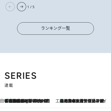
1 / 5
ランキング一覧
SERIES
連載
田中稲の勝手に再ブーム
「湘南乃風に憧れて」観客大盛上がりの“タオル回し”に、ラッパー顔負けの高速歌唱まで…さだまさし（74）のアグレッシブすぎる現在地
1 Hour Ago
工藤まやのおもてなしハワイ
【ハワイ土産】ローカルの絶大な支持で復活！ 絶品の幻クッキー《元ファンの日本人女性が受け継いだ名店》
2026.8.6