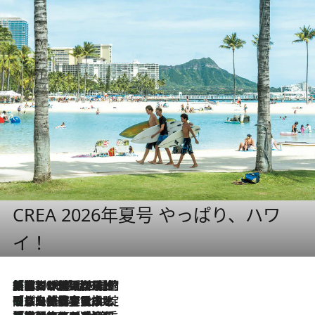
CREA 2026年夏号 やっぱり、ハワ
イ！
「荷物が増えるほど旅ストレスは増す」美容ジャーナリストがたどり着いた最終結論。“化粧品を劇的に減らす”感動の凝縮美容とは
2026.8.6
「旅先には金髪ウィッグを持参」日本と同じメイクでは損してる!? 美容ジャーナリストが提案する“掟破りの旅美容”とは
2026.8.6