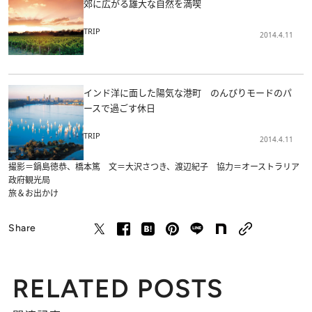
郊に広がる雄大な自然を満喫
TRIP
2014.4.11
インド洋に面した陽気な港町 のんびりモードのパ
ースで過ごす休日
TRIP
2014.4.11
撮影＝鍋島徳恭、橋本篤 文＝大沢さつき、渡辺紀子 協力＝オーストラリア
政府観光局
旅＆お出かけ
Share
RELATED POSTS