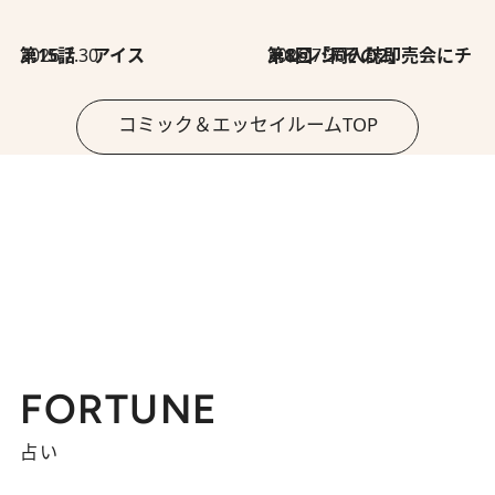
2026.7.30
第15話 アイス
2026.7.30
第8回「同人誌即売会にチャレンジ その2」
コミック＆エッセイルームTOP
FORTUNE
占い