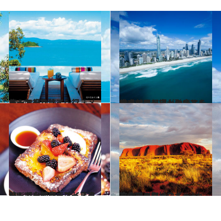
2014.3.7
オーストラリアへ行こう！お得な旅インフォメーション
旅＆お出かけ
2014.3.7
大自然と都市が融合する魅惑の国 極上の癒しを求めてオーストラリアへ
旅＆お出かけ
2014.3.28
リッチな朝食ではじまるシドニーの朝、オイスター・バーでシーフード三昧!!
旅＆お出かけ
2014.4.11
迫力のパワースポット 先住民の聖地ウルル‒カタ・ジュタ
旅＆お出かけ