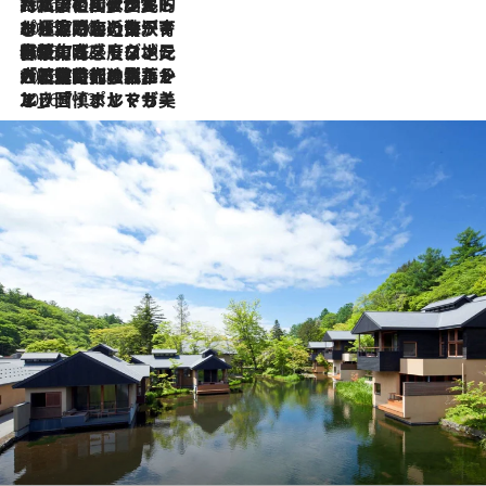
2026.7.27
「私の祖国はポルトガル語です」国民的詩人フェルナンド・ペソアと、彼が愛した文学の街を歩く
2026.7.26
ポルトガル近海が育む極上の海の幸。キリリと冷えた白ワインと愉しむ、シーフード専門店の贅沢
2026.7.22
伝統の味をモダンに昇華。高感度な地元客が集う、リスボンの最旬ガストロノミー
2026.7.21
大航海時代の栄華から、震災、独裁、そして革命へ。ポルトガル・首都リスボンの石畳に刻まれた「歴史の光と影」
2026.7.13
エッセイ・ヤマザキマリ「慎ましくも美しき国 ポルトガル」