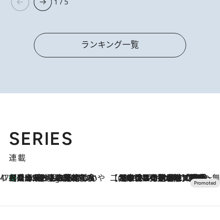
1 / 5
ランキング一覧
SERIES
連載
47都道府県の手みやげ ひんやりスイーツで夏を満喫
【兵庫県】この夏絶対食べたい 冷やしておいしいおやつ3選 淡路島の恵みをジェラートに集約
4 Hours Ago
【CREA×星野リゾート】唯一無二。癒しと発見が待つ場所へ
2026.8.7
【トンボの足水浴】ヒノキの香りに包まれて涼感マックス！約13℃の湧水かけ流しを避暑地「星野温泉 トンボの湯」で体験