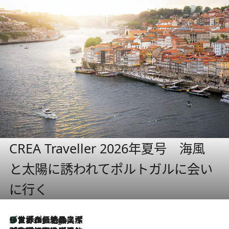
CREA Traveller 2026年夏号 海風
と太陽に誘われてポルトガルに会い
に行く
リスボンの絶品スイーツ「パステル・デ・ナタ」とは？ポルトガル伝統の奥深い世界へ
4 Hours Ago