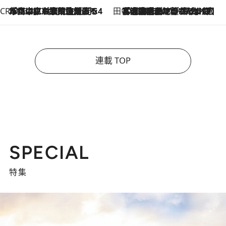
CREA'S CHOICE
2026.8.7
「立川にも歌舞伎があるんだよ」 片岡仁左衛門・市川中車ら豪華座組みで4年目の立川立飛歌舞伎へ
田中稲の勝手に再ブーム
2026.8.7
「湘南乃風に憧れて」観客大盛上がりの“タオル回し”に、ラッパー顔負けの高速歌唱まで…さだまさし（74）のアグレッシブすぎる現在地
連載 TOP
SPECIAL
特集