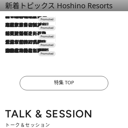
新着トピックス Hoshino Resorts
2026.8.7
【トンボの足水浴】ヒノキの香りに包まれて涼感マックス！約13℃の湧水かけ流しを避暑地「星野温泉 トンボの湯」で体験
2026.7.31
【ホテル帰省】という選択肢をOMOが提案。家族とほどよい距離を保つには「昼は実家、夜は気兼ねなくホテルで！」
2026.7.24
【夏限定ディナーコース】旬を迎える稚鮎や花ズッキーニなどをイタリア・トスカーナの郷土料理の手法で満喫！
2026.7.17
「土佐和ハーブかき氷」がOMO7高知に登場！生姜、山椒、大葉など目にも舌にも涼を呼ぶ郷土の味
2026.7.10
NEW OPEN！【界 草津】名湯の地に誕生。趣の異なる2種の温泉と上州ならではの会席・蕎麦割烹など美食を味わう究極の癒やし旅
特集 TOP
TALK & SESSION
トーク＆セッション