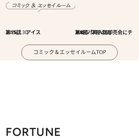
2026.7.30
第15話 アイス
2026.7.30
第8回「同人誌即売会にチャレンジ その2」
コミック＆エッセイルームTOP
FORTUNE