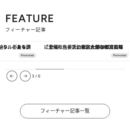
FEATURE
フィーチャー記事
「土佐和ハーブかき氷」がOMO7高知に登場！生姜、山椒、大葉など目にも舌にも涼を呼ぶ郷土の味
【夏限定ディナーコース】旬を迎
3
/
6
フィーチャー記事一覧