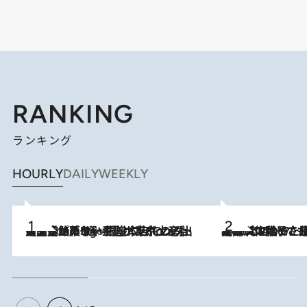
RANKING
ランキング
HOURLY
DAILY
WEEKLY
【間違いのない王道・東京土産】資生堂パーラー 銀座本店でのみ出会える銘菓5選《極上プディング・濃厚チーズケーキ・ボンボンショコラほか》
5 Hours Ago
2026.8.5
【阿川佐和子さんの年とる力】なぜ70代で始めた趣味は“こんなに楽しい”のか？ ピアノ、俳句…スランプに陥っても続けられる“ある秘訣”とは