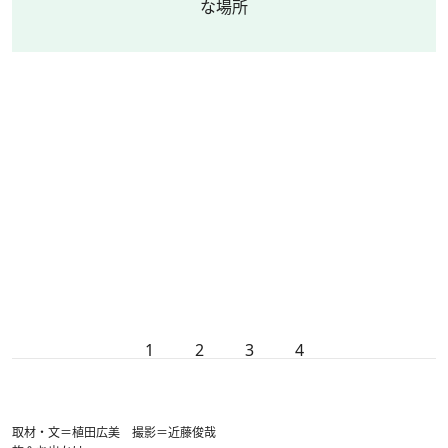
な場所
1
2
3
4
取材・文＝植田広美 撮影＝近藤俊哉