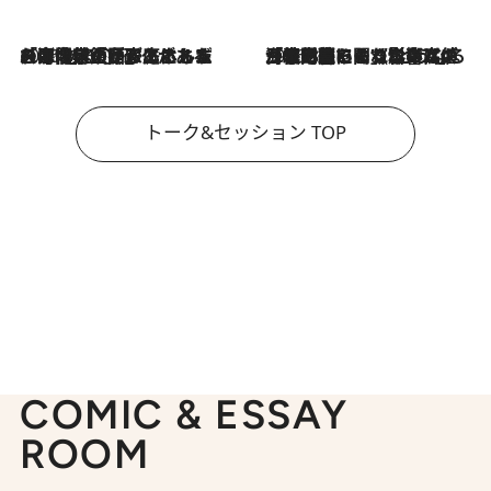
2026.8.3
「今後値上げがあるとすれば…」「リスクがあるのは今年の冬」エネルギー専門家が語る、ホルムズ海峡封鎖が家庭にもたらす“ある心配”
2026.8.3
「住宅建てられない…」「サーチャージ料の高値が続いている」ホルムズ海峡封鎖による影響はいつまで続く？《エネルギー専門家に聞く“どうなる日本の暮らし”》
トーク&セッション TOP
COMIC & ESSAY
ROOM