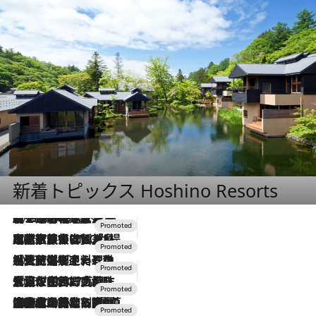
新着トピックス Hoshino Resorts
2026.8.7
【トンボの足水浴】ヒノキの香りに包まれて涼感マックス！約13℃の湧水かけ流しを避暑地「星野温泉 トンボの湯」で体験
2026.7.31
【ホテル帰省】という選択肢をOMOが提案。家族とほどよい距離を保つには「昼は実家、夜は気兼ねなくホテルで！」
2026.7.24
【夏限定ディナーコース】旬を迎える稚鮎や花ズッキーニなどをイタリア・トスカーナの郷土料理の手法で満喫！
2026.7.17
「土佐和ハーブかき氷」がOMO7高知に登場！生姜、山椒、大葉など目にも舌にも涼を呼ぶ郷土の味
2026.7.10
NEW OPEN！【界 草津】名湯の地に誕生。趣の異なる2種の温泉と上州ならではの会席・蕎麦割烹など美食を味わう究極の癒やし旅