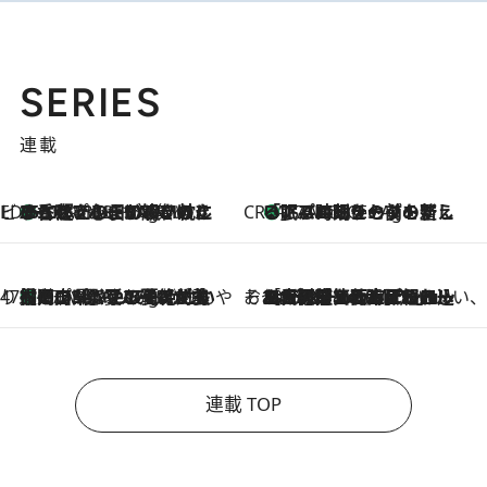
SERIES
連載
ビューティいいもの集め EDITORS' BEST
35℃超えの日の夜、枕にひと吹き！ BAUMのルームスプレーが、ひのきの香りで心まで解きほぐす
17 Minutes Ago
CREA'S CHOICE
「眠る時刻をセットする」——眠りの前を整える、バルミューダの新しいアプローチ
17 Minutes Ago
47都道府県の手みやげ ひんやりスイーツで夏を満喫
【岡山県】この夏絶対食べたい 冷やしておいしいおやつ3選 フルーツが主役のプリンやアイスが勢揃い
17 Minutes Ago
そおだよおこの関西おいしい、おやつ紀行
2026.8.9
［大阪府箕面市］一皿一皿目の前で仕上げられる、料理を巧みに組み込んだアシェットデセールコース「ミチル アシェット デセール（Michiru assiette dessert）」
連載 TOP