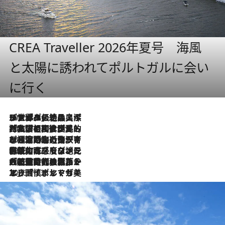
CREA Traveller 2026年夏号 海風
と太陽に誘われてポルトガルに会い
に行く
2026.8.8
リスボンの絶品スイーツ「パステル・デ・ナタ」とは？ポルトガル伝統の奥深い世界へ
2026.7.27
「私の祖国はポルトガル語です」国民的詩人フェルナンド・ペソアと、彼が愛した文学の街を歩く
2026.7.26
ポルトガル近海が育む極上の海の幸。キリリと冷えた白ワインと愉しむ、シーフード専門店の贅沢
2026.7.22
伝統の味をモダンに昇華。高感度な地元客が集う、リスボンの最旬ガストロノミー
2026.7.21
大航海時代の栄華から、震災、独裁、そして革命へ。ポルトガル・首都リスボンの石畳に刻まれた「歴史の光と影」
2026.7.13
エッセイ・ヤマザキマリ「慎ましくも美しき国 ポルトガル」