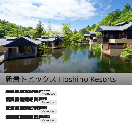
新着トピックス Hoshino Resorts
2026.7.31
【ホテル帰省】という選択肢をOMOが提案。家族とほどよい距離を保つには「昼は実家、夜は気兼ねなくホテルで！」
2026.7.24
【夏限定ディナーコース】旬を迎える稚鮎や花ズッキーニなどをイタリア・トスカーナの郷土料理の手法で満喫！
2026.7.17
「土佐和ハーブかき氷」がOMO7高知に登場！生姜、山椒、大葉など目にも舌にも涼を呼ぶ郷土の味
2026.7.10
NEW OPEN！【界 草津】名湯の地に誕生。趣の異なる2種の温泉と上州ならではの会席・蕎麦割烹など美食を味わう究極の癒やし旅