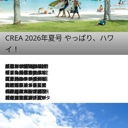
CREA 2026年夏号 やっぱり、ハワ
イ！
「荷物が増えるほど旅ストレスは増す」美容ジャーナリストがたどり着いた最終結論。“化粧品を劇的に減らす”感動の凝縮美容とは
5 Hours Ago
「旅先には金髪ウィッグを持参」日本と同じメイクでは損してる!? 美容ジャーナリストが提案する“掟破りの旅美容”とは
5 Hours Ago
【厳選旅コスメ】「身軽さ＆UV対策重視！」ヘアアーティストshucoが選んだ夏旅ベストコスメを発表【Mサイズジップ】
5 Hours Ago
2026.8.5
【厳選旅コスメ】国内をあちこち移動する河井菜摘が選んだ夏旅ベストコスメ発表！「リラックスアイテムはマスト」【Mサイズジップ】
2026.8.4
【厳選旅コスメ】「紫外線＆乾燥対策しながらメイク感も！」ヘア＆メイクGeorgeが選んだ夏旅ベストコスメを発表！【Mサイズジップ】
2026.8.3
【厳選旅コスメ】「保湿もタイパ重視！」“サウナ好き”タレント清水みさとが愛用する夏旅ベストコスメを発表！【Mサイズジップ】