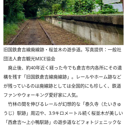
旧国鉄倉吉線廃線跡・桜並木の遊歩道。写真提供：一般社
団法人倉吉観光MICE協会
廃止後、約40年近く経った今でも倉吉市内各所にその遺
構を残す「旧国鉄倉吉線廃線跡」。レールやホーム跡など
が残っているのは廃線跡としては全国的にも珍しく、鉄道
ファンやウォーキング愛好家に人気。
竹林の間を伸びるレールが幻想的な「泰久寺（たいきゅ
うじ）駅跡」周辺や、3.9キロメートル続く桜並木が美しい
「西倉吉～上小鴨駅跡」の遊歩道などフォトジェニックな