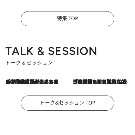
特集 TOP
TALK & SESSION
トーク＆セッション
2026.8.3
「今後値上げがあるとすれば…」「リスクがあるのは今年の冬」エネルギー専門家が語る、ホルムズ海峡封鎖が家庭にもたらす“ある心配”
2026.8.3
「住宅建てられない…」「サーチャージ料の高値が続いている」ホルムズ海峡封鎖による影響はいつまで続く？《エネルギー専門家に聞く“どうなる日本の暮らし”》
トーク&セッション TOP