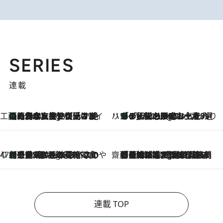
SERIES
連載
工藤まやのおもてなしハワイ
【ハワイ土産】ローカルの絶大な支持で復活！ 絶品の幻クッキー《元ファンの日本人女性が受け継いだ名店》
5 Hours Ago
ハワイ賢者 リサのお気に入りリスト
あの伝説の限定トートも！ リニューアルした「ディーン＆デルーカ ハワイ」で必須のお土産8選
5 Hours Ago
47都道府県の手みやげ ひんやりスイーツで夏を満喫
【三重県】この夏絶対食べたい 冷やしておいしいおやつ3選 お餅×アイスの新感覚スイーツ
5 Hours Ago
齋藤 薫 美容脳ルネサンス
「荷物が増えるほど旅ストレスは増す」美容ジャーナリストがたどり着いた最終結論。“化粧品を劇的に減らす”感動の凝縮美容とは
5 Hours Ago
連載 TOP