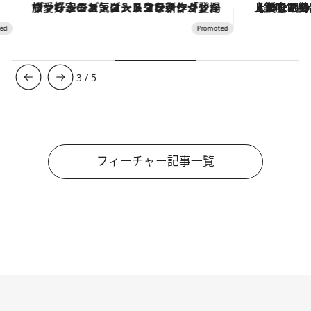
が登場
【銀座で出合う最旬美容】美髪ケアや上質な眠り…セルフケアのアップデートから、特別な名入れギフトまで。大人のための「ReFa GINZA」クルーズ
4
/
5
フィーチャー記事一覧