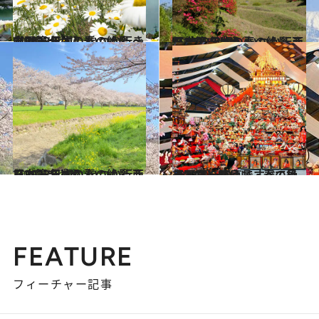
2023.4.4
【2023年版】 いつか行きたい！ 日本の春の絶景 ～中国篇～
旅＆お出かけ
2023.4.7
【2023年版】 いつか行きたい！ 日本の春の絶景 西日本篇まとめ①
旅＆お出かけ
2023.4.7
【2023年版】 いつか行きたい！ 日本の春の絶景 西日本篇まとめ②
旅＆お出かけ
2024.3.24
【写真】徳島県・春の絶景10選を写真ですべて見る。
旅＆お出かけ
FEATURE
フィーチャー記事