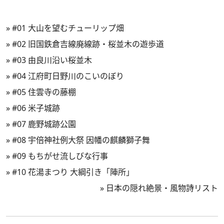
»
#01 大山を望むチューリップ畑
»
#02 旧国鉄倉吉線廃線跡・桜並木の遊歩道
»
#03 由良川沿い桜並木
»
#04 江府町日野川のこいのぼり
»
#05 住雲寺の藤棚
»
#06 米子城跡
»
#07 鹿野城跡公園
»
#08 宇倍神社例大祭 因幡の麒麟獅子舞
»
#09 もちがせ流しびな行事
»
#10 花湯まつり 大綱引き「陣所」
»
日本の隠れ絶景・風物詩リスト