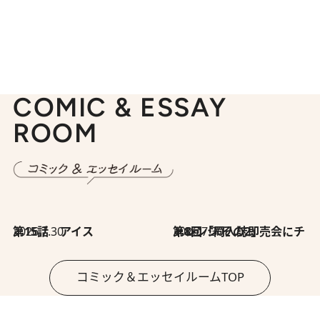
COMIC & ESSAY
ROOM
2026.7.30
第15話 アイス
2026.7.30
第8回「同人誌即売会にチャレンジ その2」
コミック＆エッセイルームTOP