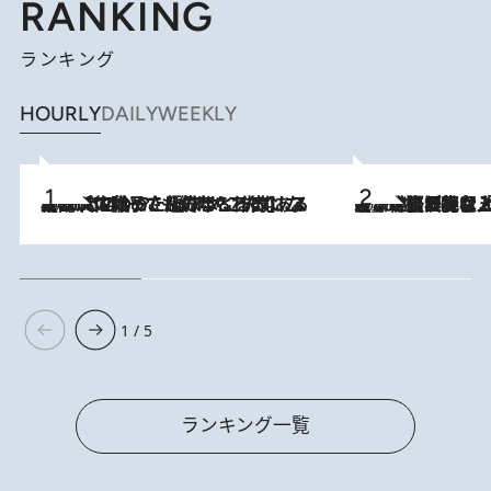
RANKING
ランキング
HOURLY
DAILY
WEEKLY
2026.8.5
【阿川佐和子さんの年とる力】なぜ70代で始めた趣味は“こんなに楽しい”のか？ ピアノ、俳句…スランプに陥っても続けられる“ある秘訣”とは
2026.8.5
【なぜ吉沢亮は「気配を消せる」のか？】興行収入208億の『国宝』を経て挑むミュージカル『ディア・エヴァン・ハンセン』。トップ俳優が舞台上でさらけ出した“孤独”とは
1 / 5
ランキング一覧