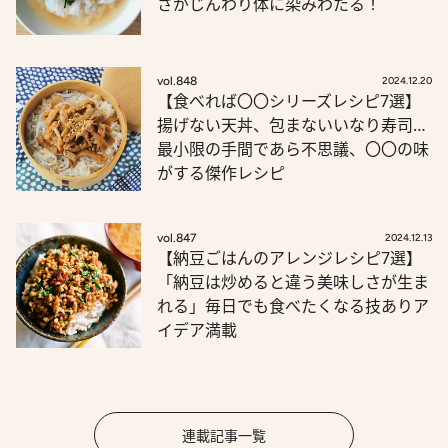
さがじんわり体に染みわたる！
vol.848
2024.12.20
【食べれば〇〇シリーズレシピ7選】
揚げない天丼、包まないいなり寿司…
最小限の手間であら不思議、〇〇の味
がする傑作レシピ
vol.847
2024.12.13
【納豆ごはんのアレンジレシピ7選】
「納豆は炒めると違う美味しさが生ま
れる」毎日でも食べたくなる技ありア
イデア満載
連載記事一覧