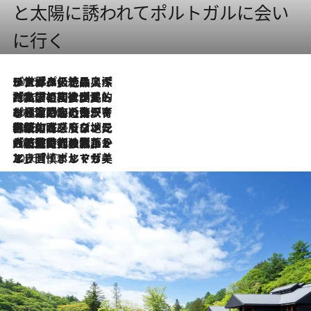
と太陽に誘われてポルトガルに会い
に行く
2026.8.8
リスボンの絶品スイーツ「パステル・デ・ナタ」とは？ポルトガル伝統の奥深い世界へ
2026.7.27
「私の祖国はポルトガル語です」国民的詩人フェルナンド・ペソアと、彼が愛した文学の街を歩く
2026.7.26
ポルトガル近海が育む極上の海の幸。キリリと冷えた白ワインと愉しむ、シーフード専門店の贅沢
2026.7.22
伝統の味をモダンに昇華。高感度な地元客が集う、リスボンの最旬ガストロノミー
2026.7.21
大航海時代の栄華から、震災、独裁、そして革命へ。ポルトガル・首都リスボンの石畳に刻まれた「歴史の光と影」
2026.7.13
エッセイ・ヤマザキマリ「慎ましくも美しき国 ポルトガル」