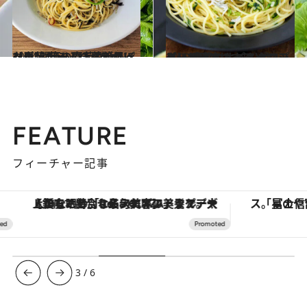
2024.3.11
【春菊たっぷりパスタレシピ】 芽ひじきの絶品ペペロンチーノに 茎がほぼない“関西の春菊”をオン！
グルメ
2023.7.24
【リピ確定！ パスタレシピ】 香菜のオイルパスタ、しらすのっけ ナンプラーで味つけするとおいしい！
グルメ
FEATURE
フィーチャー記事
【銀座で出合う最旬美容】美髪ケアや上質な眠り…セルフケアのアップデートから、特別な名入れギフトまで。大人のための「ReFa GINZA」クルーズ
3
/
6