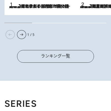
2026.8.3
《「文士の子ども被害者の会」発足！》阿川佐和子（72）が語る遠藤周作に北杜夫、劇作家・矢代静一の子どもたちの“文豪プライベート事件簿”
2026.8.8
「最後に見られてよかった」上野動物園の東園パンダ舎が解体前に特別公開。8月16日まで延長されたパネル展と共に辿る“半世紀”のパンダ飼育《解体工事の図面あり》
1 / 5
ランキング一覧
SERIES