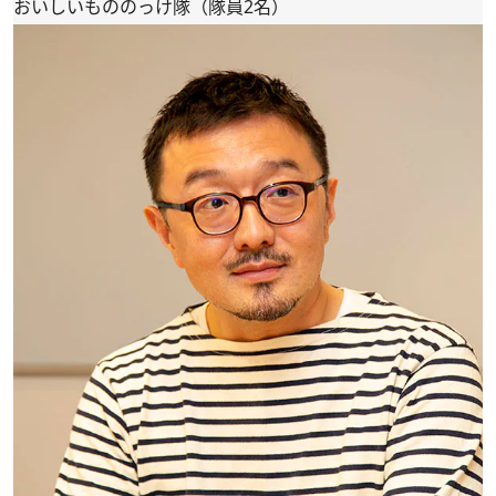
おいしいもののっけ隊（隊員2名）