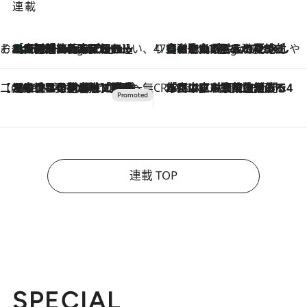
連載
そおだよおこの関西おいしい、おやつ紀行
［大阪府箕面市］一皿一皿目の前で仕上げられる、料理を巧みに組み込んだアシェットデセールコース「ミチル アシェット デセール（Michiru assiette dessert）」
7 Hours Ago
47都道府県の手みやげ ひんやりスイーツで夏を満喫
【和歌山県】この夏絶対食べたい 冷やしておいしいおやつ3選 みかんがごろっと丸ごと入ったジュレ
7 Hours Ago
【CREA×星野リゾート】唯一無二。癒しと発見が待つ場所へ
2026.8.7
【トンボの足水浴】ヒノキの香りに包まれて涼感マックス！約13℃の湧水かけ流しを避暑地「星野温泉 トンボの湯」で体験
CREA'S CHOICE
2026.8.7
「立川にも歌舞伎があるんだよ」 片岡仁左衛門・市川中車ら豪華座組みで4年目の立川立飛歌舞伎へ
連載 TOP
SPECIAL