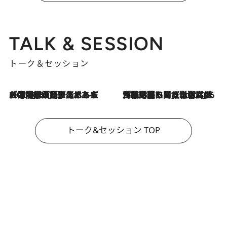
TALK & SESSION
トーク＆セッション
2026.8.3
「今後値上げがあるとすれば…」「リスクがあるのは今年の冬」エネルギー専門家が語る、ホルムズ海峡封鎖が家庭にもたらす“ある心配”
2026.8.3
「住宅建てられない…」「サーチャージ料の高値が続いている」ホルムズ海峡封鎖による影響はいつまで続く？《エネルギー専門家に聞く“どうなる日本の暮らし”》
トーク&セッション TOP