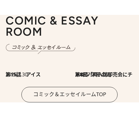
COMIC & ESSAY
ROOM
2026.7.30
第15話 アイス
2026.7.30
第8回「同人誌即売会にチャレンジ その2」
コミック＆エッセイルームTOP