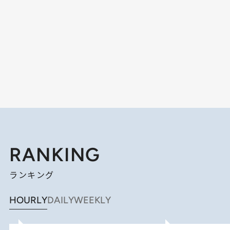
RANKING
ランキング
HOURLY
DAILY
WEEKLY