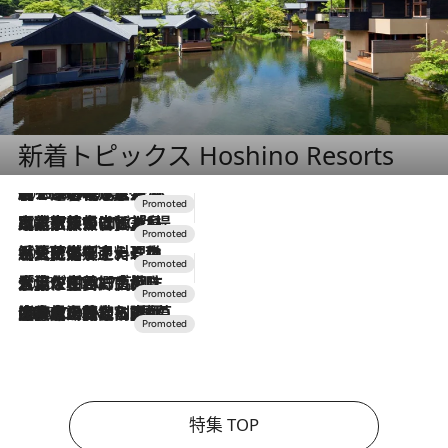
新着トピックス Hoshino Resorts
2026.8.7
【トンボの足水浴】ヒノキの香りに包まれて涼感マックス！約13℃の湧水かけ流しを避暑地「星野温泉 トンボの湯」で体験
2026.7.31
【ホテル帰省】という選択肢をOMOが提案。家族とほどよい距離を保つには「昼は実家、夜は気兼ねなくホテルで！」
2026.7.24
【夏限定ディナーコース】旬を迎える稚鮎や花ズッキーニなどをイタリア・トスカーナの郷土料理の手法で満喫！
2026.7.17
「土佐和ハーブかき氷」がOMO7高知に登場！生姜、山椒、大葉など目にも舌にも涼を呼ぶ郷土の味
2026.7.10
NEW OPEN！【界 草津】名湯の地に誕生。趣の異なる2種の温泉と上州ならではの会席・蕎麦割烹など美食を味わう究極の癒やし旅
特集 TOP