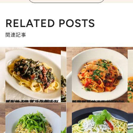
RELATED POSTS
関連記事
2024.4.15
【ごちそう春パスタレシピ】 ホタルイカ海苔クリームのっけパスタ 刻んだホタルイカでコクをプラス！
グルメ
2024.4.10
【アラビアータアレンジレシピ】 辛さの共演「チョリソーアラビアータ」 たっぷりのきのこ入りで野菜も摂れる
グルメ