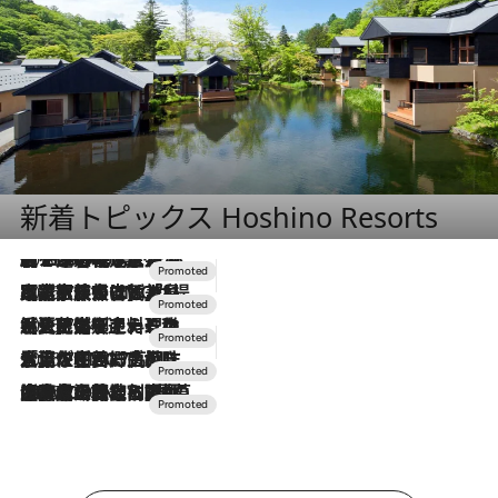
新着トピックス Hoshino Resorts
2026.8.7
【トンボの足水浴】ヒノキの香りに包まれて涼感マックス！約13℃の湧水かけ流しを避暑地「星野温泉 トンボの湯」で体験
2026.7.31
【ホテル帰省】という選択肢をOMOが提案。家族とほどよい距離を保つには「昼は実家、夜は気兼ねなくホテルで！」
2026.7.24
【夏限定ディナーコース】旬を迎える稚鮎や花ズッキーニなどをイタリア・トスカーナの郷土料理の手法で満喫！
2026.7.17
「土佐和ハーブかき氷」がOMO7高知に登場！生姜、山椒、大葉など目にも舌にも涼を呼ぶ郷土の味
2026.7.10
NEW OPEN！【界 草津】名湯の地に誕生。趣の異なる2種の温泉と上州ならではの会席・蕎麦割烹など美食を味わう究極の癒やし旅