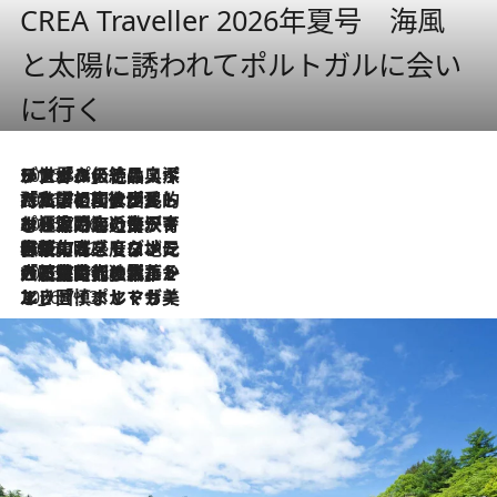
CREA Traveller 2026年夏号 海風
と太陽に誘われてポルトガルに会い
に行く
2026.8.8
リスボンの絶品スイーツ「パステル・デ・ナタ」とは？ポルトガル伝統の奥深い世界へ
2026.7.27
「私の祖国はポルトガル語です」国民的詩人フェルナンド・ペソアと、彼が愛した文学の街を歩く
2026.7.26
ポルトガル近海が育む極上の海の幸。キリリと冷えた白ワインと愉しむ、シーフード専門店の贅沢
2026.7.22
伝統の味をモダンに昇華。高感度な地元客が集う、リスボンの最旬ガストロノミー
2026.7.21
大航海時代の栄華から、震災、独裁、そして革命へ。ポルトガル・首都リスボンの石畳に刻まれた「歴史の光と影」
2026.7.13
エッセイ・ヤマザキマリ「慎ましくも美しき国 ポルトガル」