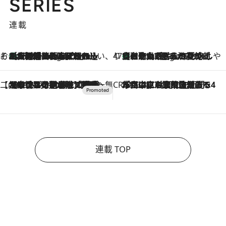
SERIES
連載
そおだよおこの関西おいしい、おやつ紀行
［大阪府箕面市］一皿一皿目の前で仕上げられる、料理を巧みに組み込んだアシェットデセールコース「ミチル アシェット デセール（Michiru assiette dessert）」
5 Hours Ago
47都道府県の手みやげ ひんやりスイーツで夏を満喫
【和歌山県】この夏絶対食べたい 冷やしておいしいおやつ3選 みかんがごろっと丸ごと入ったジュレ
5 Hours Ago
【CREA×星野リゾート】唯一無二。癒しと発見が待つ場所へ
2026.8.7
【トンボの足水浴】ヒノキの香りに包まれて涼感マックス！約13℃の湧水かけ流しを避暑地「星野温泉 トンボの湯」で体験
CREA'S CHOICE
2026.8.7
「立川にも歌舞伎があるんだよ」 片岡仁左衛門・市川中車ら豪華座組みで4年目の立川立飛歌舞伎へ
連載 TOP