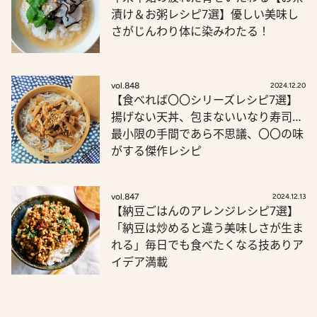
漬け＆お粥レシピ7選】優しい美味し
さがじんわり体に染みわたる！
vol.848
2024.12.20
【食べれば〇〇シリーズレシピ7選】
揚げない天丼、包まないいなり寿司…
最小限の手間であら不思議、〇〇の味
がする傑作レシピ
vol.847
2024.12.13
【納豆ごはんのアレンジレシピ7選】
「納豆は炒めると違う美味しさが生ま
れる」毎日でも食べたくなる技ありア
イデア満載