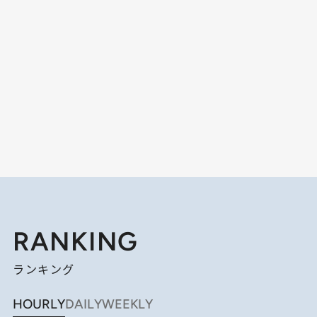
RANKING
ランキング
HOURLY
DAILY
WEEKLY