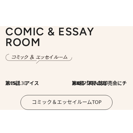
COMIC & ESSAY
ROOM
2026.7.30
第15話 アイス
2026.7.30
第8回「同人誌即売会にチャレンジ その2」
コミック＆エッセイルームTOP