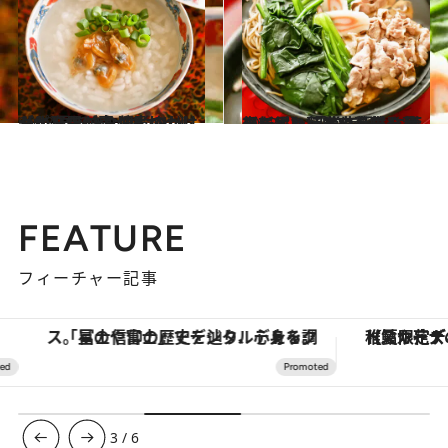
2023.10.21
【からだが喜ぶおかゆレシピ】 あさり佃煮のっけがゆ 優しいおいしさがじんわり胃に広がる
グルメ
2023.1.11
【新しい蕎麦の具材発見レシピ】 「常夜鍋」に着想を得た「常夜蕎麦」 豚しゃぶとほうれん草を蕎麦にオン
グルメ
FEATURE
フィーチャー記事
「星のや富士」でデジタルデトックス。冨士信仰の歴史を辿り、心身を調える。
【夏限定ディナーコース】旬を迎
3
/
6