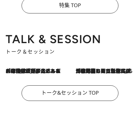
特集 TOP
TALK & SESSION
トーク＆セッション
2026.8.3
「今後値上げがあるとすれば…」「リスクがあるのは今年の冬」エネルギー専門家が語る、ホルムズ海峡封鎖が家庭にもたらす“ある心配”
2026.8.3
「住宅建てられない…」「サーチャージ料の高値が続いている」ホルムズ海峡封鎖による影響はいつまで続く？《エネルギー専門家に聞く“どうなる日本の暮らし”》
トーク&セッション TOP