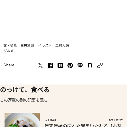
文・撮影＝白央篤司 イラスト＝二村大輔
グルメ
Share
のっけて、食べる
この連載の別の記事を読む
vol.849
2024.12.27
年末年始の疲れた胃をいたわる【お茶