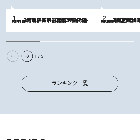
2026.8.3
《「文士の子ども被害者の会」発足！》阿川佐和子（72）が語る遠藤周作に北杜夫、劇作家・矢代静一の子どもたちの“文豪プライベート事件簿”
2026.8.8
「最後に見られてよかった」上野動物園の東園パンダ舎が解体前に特別公開。8月16日まで延長されたパネル展と共に辿る“半世紀”のパンダ飼育《解体工事の図面あり》
1 / 5
ランキング一覧