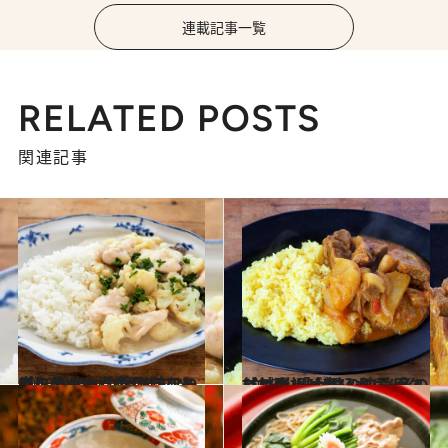
連載記事一覧
RELATED POSTS
関連記事
2023.11.5
【シチュー×ごはんレシピ】 鶏肉とカリフラワーのクリーム煮のせ 鶏むね肉を柔らかく煮込むコツも！
グルメ
2023.1.14
【甘酸っぱ辛いカレーレシピ】 「大根入りポークビンダルーカレー」 “冬の甘い大根”が味の決め手！
グルメ